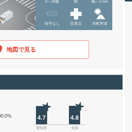
0～24歳
晴
幅～5.5m
信号なし
交差点
市町村道
地図で見る
00.0%
4.7
4.8
愛知県
全国