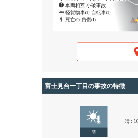
車両相互 小破事故
軽貨物車
自転車
(1)
(1)
死亡
負傷
(0)
(1)
富士見台一丁目の事故の特徴
晴 : 1
晴