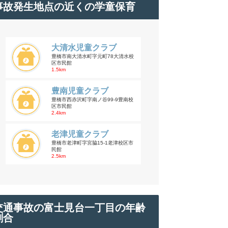
事故発生地点の近くの学童保育
大清水児童クラブ
豊橋市南大清水町字元町78大清水校
区市民館
1.5km
豊南児童クラブ
豊橋市西赤沢町字南ノ谷99-9豊南校
区市民館
2.4km
老津児童クラブ
豊橋市老津町字宮脇15-1老津校区市
民館
2.5km
交通事故の富士見台一丁目の年齢
割合