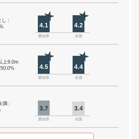
し :
4.1
4.2
0%
愛知県
全国
以上9.0m
4.5
4.4
 50.0%
愛知県
全国
未満 :
3.7
3.4
%
愛知県
全国