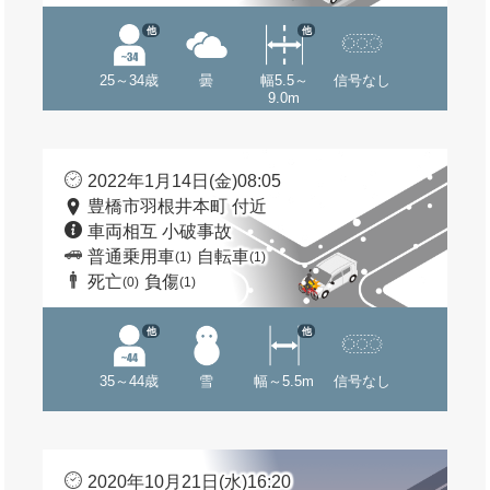
他
他
25～34歳
曇
幅5.5～
信号なし
9.0m
2022年1月14日(金)08:05
豊橋市羽根井本町 付近
車両相互 小破事故
普通乗用車
自転車
(1)
(1)
死亡
負傷
(0)
(1)
他
他
35～44歳
雪
幅～5.5m
信号なし
2020年10月21日(水)16:20