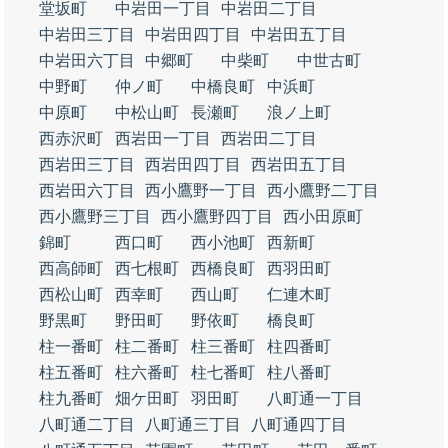
堂坂町
中岩田一丁目
中岩田二丁目
中岩田三丁目
中岩田四丁目
中岩田五丁目
中岩田六丁目
中郷町
中柴町
中世古町
中野町
仲ノ町
中橋良町
中浜町
中原町
中松山町
長瀬町
浪ノ上町
西赤沢町
西岩田一丁目
西岩田二丁目
西岩田三丁目
西岩田四丁目
西岩田五丁目
西岩田六丁目
西小鷹野一丁目
西小鷹野二丁目
西小鷹野三丁目
西小鷹野四丁目
西小田原町
錦町
西口町
西小池町
西新町
西高師町
西七根町
西橋良町
西羽田町
西松山町
西幸町
西山町
仁連木町
野黒町
野田町
野依町
橋良町
柱一番町
柱二番町
柱三番町
柱四番町
柱五番町
柱六番町
柱七番町
柱八番町
柱九番町
畑ケ田町
羽田町
八町通一丁目
八町通二丁目
八町通三丁目
八町通四丁目