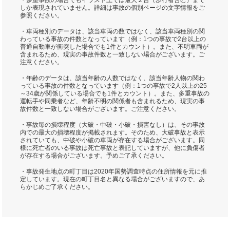
・多重事故の場合でもイラスト上では最大２台（歩行者含む）まで
しか表現されていません。詳細は事故の個別ページの文字情報をご
参照ください。
・車両種別のデータは、該当車両の数ではなく、該当車両種別の関
わっている事故の件数となっています（例：1つの事故で2台以上の
普通自動車が衝突した場合でも1件とカウント）。また、不明車両が
含まれるため、現実の事故件数と一致しない場合がございます。ご
注意ください。
・年齢のデータは、該当年齢の人数ではなく、該当年齢人物の関わ
っている事故の件数となっています（例：1つの事故で2人以上の25
～34歳が関係している場合でも1件とカウント）。また、多重事故の
運転手や同乗者など、年齢不明の関係者も含まれるため、現実の事
故件数と一致しない場合がございます。ご注意ください。
・事故毎の損壊程度（大破・中破・小破・損害なし）は、その事故
内での最大の損壊程度が掲載されます。そのため、大破事故と表示
されていても、中破や小破の車両が存在する場合がございます。同
様に死亡者のいる事故は死亡事故と表記していますが、他に負傷者
が存在する場合がございます。予めご了承ください。
・事故発生地点の町丁目は2020年国勢調査時点の住所情報を元に推
定しています。現在の町丁目名と異なる場合がございますので、あ
らかじめご了承ください。