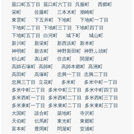
菰口町五丁目
菰口町六丁目
呉服町
西郷町
栄町
佐藤町
三本木町
潮崎町
東雲町
下五井町
下地町
下地町一丁目
下地町二丁目
下地町三丁目
下地町四丁目
下地町五丁目
白河町
城下町
城山町
新川町
新栄町
新西浜町
新本町
神明町
新吉町
神野新田町
神野ふ頭町
杉山町
嵩山町
住吉町
関屋町
高師石塚町
高師町
高師本郷町
高洲町
高田町
高塚町
忠興一丁目
忠興二丁目
忠興三丁目
立花町
多米町
多米中町一丁目
多米中町二丁目
多米中町三丁目
多米中町四丁目
多米西町一丁目
多米西町二丁目
多米西町三丁目
多米東町一丁目
多米東町二丁目
多米東町三丁目
大国町
談合町
築地町
寺沢町
天伯町
伝馬町
東光町
東郷町
富本町
豊岡町
問屋町
堂浦町