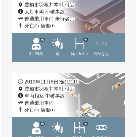
豊橋市羽根井本町 付近
人対車両 小破事故
普通乗用車
歩行者
(1)
(1)
死亡
負傷
(0)
(1)
他
他
0～24歳
晴
幅～5.5m
信号なし
2019年11月8日(金)12:10
豊橋市羽根井本町 付近
車両相互 中破事故
普通乗用車
(2)
死亡
負傷
(0)
(1)
他
他