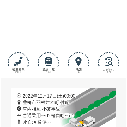
都道府県
沿線・駅
地図
こだわり
で探す
で探す
で探す
条件
2022年12月17日(土)09:00
豊橋市羽根井本町 付近
車両相互 小破事故
普通乗用車
軽自動車
(1)
(1)
死亡
負傷
(0)
(2)