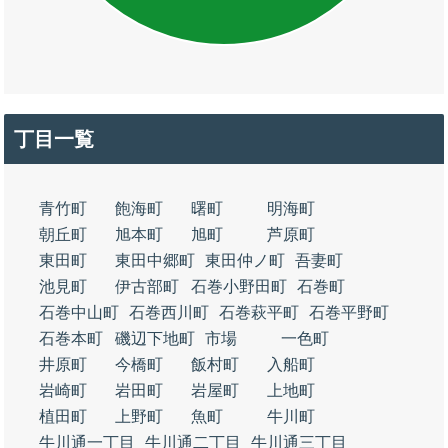
丁目一覧
青竹町
飽海町
曙町
明海町
朝丘町
旭本町
旭町
芦原町
東田町
東田中郷町
東田仲ノ町
吾妻町
池見町
伊古部町
石巻小野田町
石巻町
石巻中山町
石巻西川町
石巻萩平町
石巻平野町
石巻本町
磯辺下地町
市場
一色町
井原町
今橋町
飯村町
入船町
岩崎町
岩田町
岩屋町
上地町
植田町
上野町
魚町
牛川町
牛川通一丁目
牛川通二丁目
牛川通三丁目