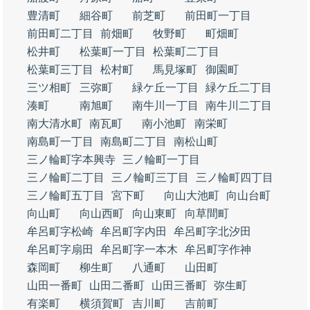
豊清町
細谷町
前芝町
前田町一丁目
前田町二丁目
前畑町
牧野町
町畑町
松井町
松葉町一丁目
松葉町二丁目
松葉町三丁目
松村町
馬見塚町
御園町
三ツ相町
三弥町
緑ケ丘一丁目
緑ケ丘二丁目
湊町
南旭町
南牛川一丁目
南牛川二丁目
南大清水町
南瓦町
南小池町
南栄町
南島町一丁目
南島町二丁目
南松山町
三ノ輪町字本興寺
三ノ輪町一丁目
三ノ輪町二丁目
三ノ輪町三丁目
三ノ輪町四丁目
三ノ輪町五丁目
宮下町
向山大池町
向山台町
向山町
向山西町
向山東町
向草間町
牟呂町字松崎
牟呂町字内田
牟呂町字北汐田
牟呂町字扇田
牟呂町字一本木
牟呂町字作神
森岡町
柳生町
八通町
山田町
山田一番町
山田二番町
山田三番町
弥生町
有楽町
横須賀町
吉川町
吉前町