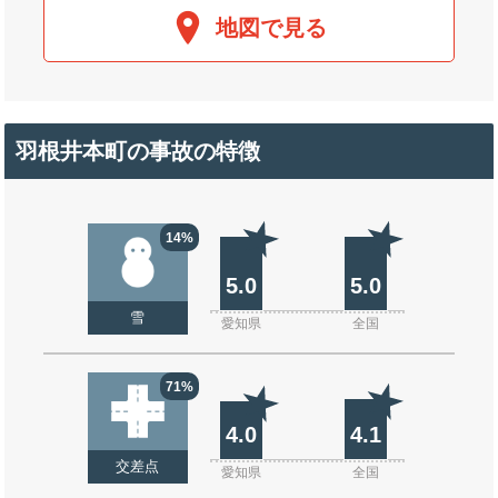
地図で見る
羽根井本町の事故の特徴
14%
5.0
5.0
雪
愛知県
全国
71%
4.0
4.1
交差点
愛知県
全国