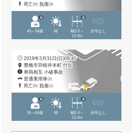
死亡
負傷
(0)
(3)
他
他
45～54歳
晴
幅5.5～
信号なし
13.0m
2019年3月31日(日)09:40
豊橋市羽根井本町 付近
車両相互 小破事故
普通乗用車
(2)
死亡
負傷
(0)
(1)
他
他
55～64歳
晴
幅5.5～
信号なし
13.0m