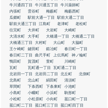
牛川通四丁目
牛川通五丁目
牛川薬師町
内張町
雲谷町
梅藪町
梅藪西町
瓜郷町
駅前大通一丁目
駅前大通二丁目
駅前大通三丁目
江島町
老津町
老松町
往完町
大井町
大岩町
大崎町
大清水町
大手町
大橋通一丁目
大橋通二丁目
大橋通三丁目
大村町
大山町
大脇町
王ケ崎町
鍵田町
鍛冶町
春日町一丁目
春日町二丁目
曲尺手町
上伝馬町
神ノ輪町
鴨田町
賀茂町
萱町
川崎町
瓦町
瓦町通一丁目
瓦町通二丁目
北岩田一丁目
北岩田二丁目
北丘町
北側町
北島町
北山町
絹田町
清須町
草間町
下条西町
下条東町
小池町
小島町
小畷町
小浜町
駒形町
小松町
小松原町
小向町
菰口町一丁目
菰口町二丁目
菰口町三丁目
菰口町四丁目