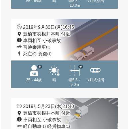
55～64歳
晴
幅5.5～
３灯式信号
13.0m
2019年9月30日(月)16:45
豊橋市羽根井本町 付近
車両相互 小破事故
普通乗用車
(2)
死亡
負傷
(0)
(1)
他
他
35～44歳
晴
幅5.5～
３灯式信号
9.0m
2019年5月23日(木)21:40
豊橋市羽根井本町 付近
車両相互 小破事故
軽自動車
軽貨物車
(1)
(1)