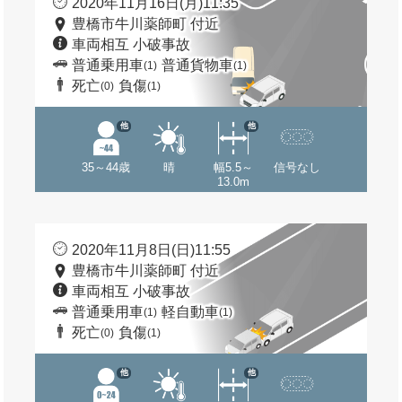
2020年11月16日(月)11:35
豊橋市牛川薬師町 付近
車両相互 小破事故
普通乗用車
普通貨物車
(1)
(1)
死亡
負傷
(0)
(1)
他
他
35～44歳
晴
幅5.5～
信号なし
13.0m
2020年11月8日(日)11:55
豊橋市牛川薬師町 付近
車両相互 小破事故
普通乗用車
軽自動車
(1)
(1)
死亡
負傷
(0)
(1)
他
他