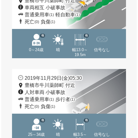
豊橋市牛川薬師町 付近
車両相互 小破事故
普通乗用車
軽自動車
(1)
(1)
死亡
負傷
(0)
(1)
他
他
0～24歳
晴
幅13.0～
信号なし
19.5m
2019年11月29日(金)05:30
豊橋市牛川薬師町 付近
人対車両 小破事故
普通乗用車
歩行者
(1)
(1)
死亡
負傷
(0)
(1)
他
他
25～34歳
晴
幅3.5～
信号なし