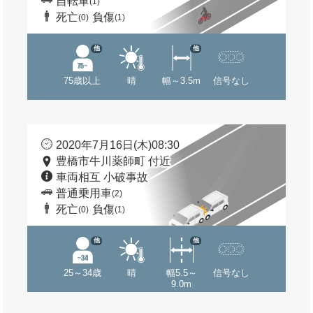
自転車
(1)
死亡
負傷
(0)
(1)
他
他
75歳以上
晴
幅～3.5m
信号なし
2020年7月16日(木)08:30
豊橋市牛川薬師町 付近
車両相互 小破事故
普通乗用車
(2)
死亡
負傷
(0)
(1)
他
他
25～34歳
晴
幅5.5～
信号なし
9.0m