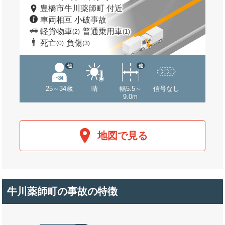
豊橋市牛川薬師町 付近
車両相互 小破事故
軽貨物車
普通乗用車
(2)
(1)
死亡
負傷
(0)
(3)
他
他
25～34歳
晴
幅5.5～
信号なし
9.0m
地図で見る
牛川薬師町の事故の特徴