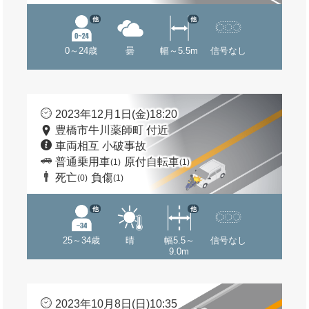
他
他
0～24歳
曇
幅～5.5m
信号なし
2023年12月1日(金)18:20
豊橋市牛川薬師町 付近
車両相互 小破事故
普通乗用車
原付自転車
(1)
(1)
死亡
負傷
(0)
(1)
他
他
25～34歳
晴
幅5.5～
信号なし
9.0m
2023年10月8日(日)10:35