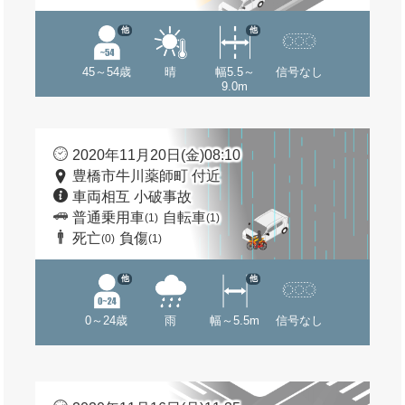
他
他
45～54歳
晴
幅5.5～
信号なし
9.0m
2020年11月20日(金)08:10
豊橋市牛川薬師町 付近
車両相互 小破事故
普通乗用車
自転車
(1)
(1)
死亡
負傷
(0)
(1)
他
他
0～24歳
雨
幅～5.5m
信号なし