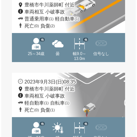
豊橋市牛川薬師町 付近
車両相互 小破事故
普通乗用車
軽自動車
(1)
(1)
死亡
負傷
(0)
(2)
他
他
25～34歳
曇
幅9.0～
信号なし
13.0m
2023年9月3日(日)08:35
豊橋市牛川薬師町 付近
車両相互 小破事故
軽自動車
自転車
(1)
(1)
死亡
負傷
(0)
(1)
他
他