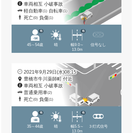
車両相互 小破事故
軽自動車
自転車
(1)
(1)
死亡
負傷
(0)
(1)
他
他
45～54歳
晴
幅9.0～
信号なし
13.0m
2021年9月29日(水)08:15
豊橋市牛川薬師町 付近
車両相互 小破事故
普通乗用車
(2)
死亡
負傷
(0)
(1)
他
他
35～44歳
晴
幅5.5～
３灯式信号
13.0m