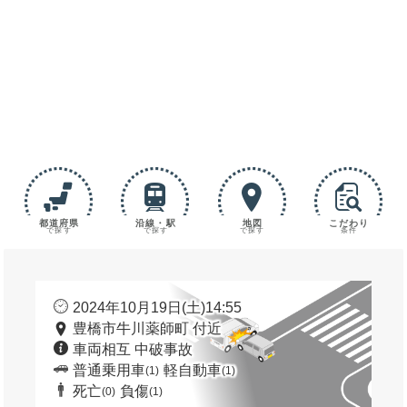
都道府県
沿線・駅
地図
こだわり
で探す
で探す
で探す
条件
2024年10月19日(土)14:55
豊橋市牛川薬師町 付近
車両相互 中破事故
普通乗用車
軽自動車
(1)
(1)
死亡
負傷
(0)
(1)