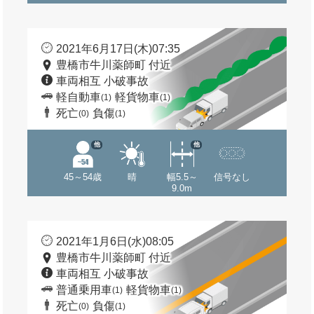
2021年6月17日(木)07:35
豊橋市牛川薬師町 付近
車両相互 小破事故
軽自動車
軽貨物車
(1)
(1)
死亡
負傷
(0)
(1)
他
他
45～54歳
晴
幅5.5～
信号なし
9.0m
2021年1月6日(水)08:05
豊橋市牛川薬師町 付近
車両相互 小破事故
普通乗用車
軽貨物車
(1)
(1)
死亡
負傷
(0)
(1)