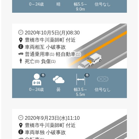
0～24歳
晴
幅5.5～
信号なし
9.0m
2020年10月5日(月)08:30
豊橋市牛川薬師町 付近
車両相互 小破事故
普通乗用車
軽自動車
(1)
(1)
死亡
負傷
(0)
(1)
他
他
0～24歳
曇
幅3.5～
信号なし
5.5m
2020年9月23日(水)11:10
豊橋市牛川薬師町 付近
車両単独 小破事故