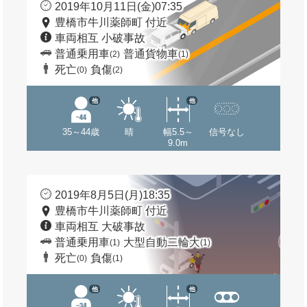
2019年10月11日(金)07:35
豊橋市牛川薬師町 付近
車両相互 小破事故
普通乗用車
普通貨物車
(2)
(1)
死亡
負傷
(0)
(2)
他
他
35～44歳
晴
幅5.5～
信号なし
9.0m
2019年8月5日(月)18:35
豊橋市牛川薬師町 付近
車両相互 大破事故
普通乗用車
大型自動二輪大
(1)
(1)
死亡
負傷
(0)
(1)
他
他