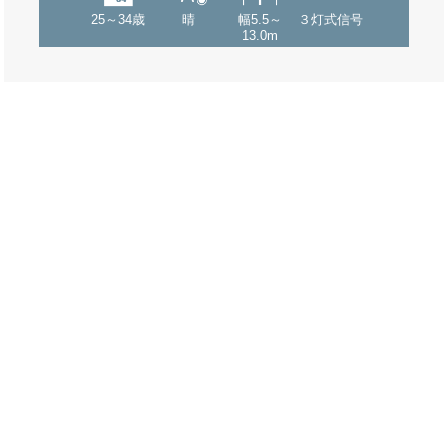
25～34歳
晴
幅5.5～
３灯式信号
13.0m