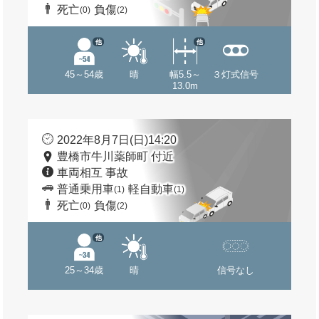
死亡
負傷
(0)
(2)
他
他
45～54歳
晴
幅5.5～
３灯式信号
13.0m
2022年8月7日(日)14:20
豊橋市牛川薬師町 付近
車両相互 事故
普通乗用車
軽自動車
(1)
(1)
死亡
負傷
(0)
(2)
他
25～34歳
晴
信号なし