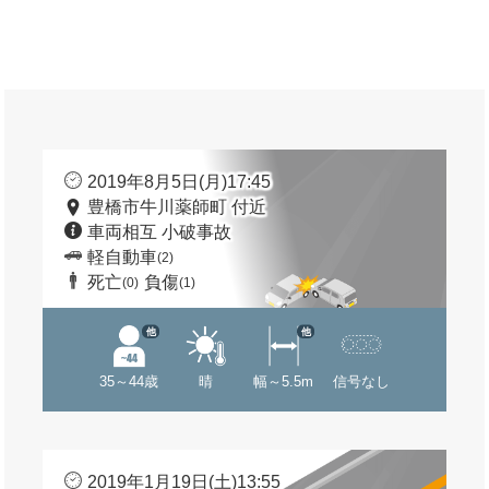
2019年8月5日(月)17:45
豊橋市牛川薬師町 付近
車両相互 小破事故
軽自動車
(2)
死亡
負傷
(0)
(1)
他
他
35～44歳
晴
幅～5.5m
信号なし
2019年1月19日(土)13:55