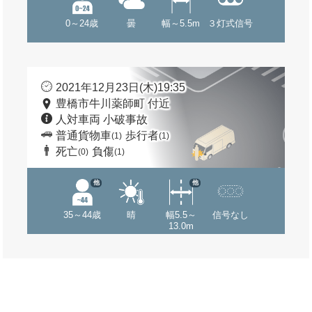
0～24歳
曇
幅～5.5m
３灯式信号
2021年12月23日(木)19:35
豊橋市牛川薬師町 付近
人対車両 小破事故
普通貨物車
歩行者
(1)
(1)
死亡
負傷
(0)
(1)
他
他
35～44歳
晴
幅5.5～
信号なし
13.0m