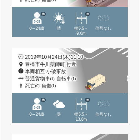
(0)
(1)
他
他
0～24歳
晴
幅5.5～
信号なし
9.0m
2019年10月24日(木)11:10
豊橋市牛川薬師町 付近
車両相互 小破事故
普通貨物車
自転車
(1)
(1)
死亡
負傷
(0)
(1)
他
他
0～24歳
曇
幅5.5～
信号なし
13.0m