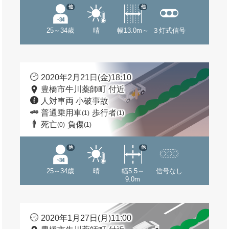
他
他
25～34歳
晴
幅13.0m～
３灯式信号
2020年2月21日(金)18:10
豊橋市牛川薬師町 付近
人対車両 小破事故
普通乗用車
歩行者
(1)
(1)
死亡
負傷
(0)
(1)
他
他
25～34歳
晴
幅5.5～
信号なし
9.0m
2020年1月27日(月)11:00