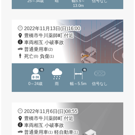
25～34歳
晴
幅5.5～
信号なし
13.0m
2022年11月13日(日)16:00
豊橋市牛川薬師町 付近
車両相互 小破事故
普通乗用車
(2)
死亡
負傷
(0)
(1)
他
他
0～24歳
雨
幅～5.5m
信号なし
2022年11月6日(日)08:55
豊橋市牛川薬師町 付近
車両相互 小破事故
普通乗用車
軽自動車
(1)
(1)