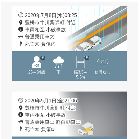
2020年7月8日(水)08:25
豊橋市牛川薬師町 付近
車両相互 小破事故
普通乗用車
(2)
死亡
負傷
(0)
(3)
他
他
25～34歳
雨
幅3.5～
信号なし
5.5m
2020年5月1日(金)21:06
豊橋市牛川薬師町 付近
車両相互 小破事故
普通乗用車
軽自動車
(1)
(1)
死亡
負傷
(0)
(1)