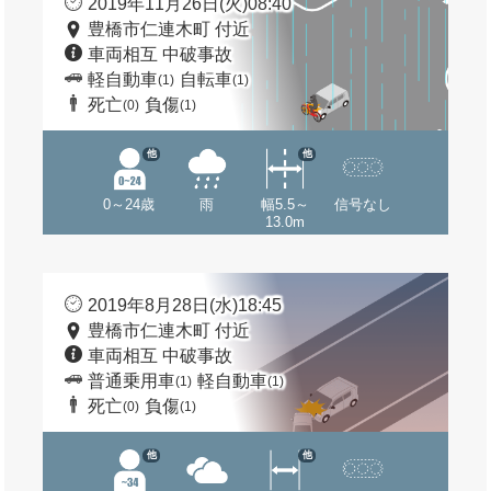
2019年11月26日(火)08:40
豊橋市仁連木町 付近
車両相互 中破事故
軽自動車
自転車
(1)
(1)
死亡
負傷
(0)
(1)
他
他
0～24歳
雨
幅5.5～
信号なし
13.0m
2019年8月28日(水)18:45
豊橋市仁連木町 付近
車両相互 中破事故
普通乗用車
軽自動車
(1)
(1)
死亡
負傷
(0)
(1)
他
他