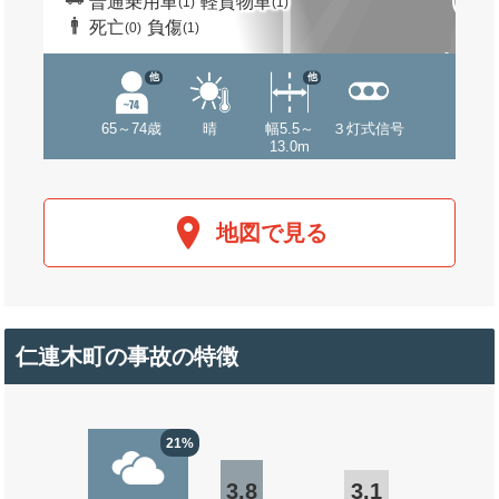
普通乗用車
軽貨物車
(1)
(1)
死亡
負傷
(0)
(1)
他
他
65～74歳
晴
幅5.5～
３灯式信号
13.0m
地図で見る
仁連木町の事故の特徴
21%
3.8
3.1