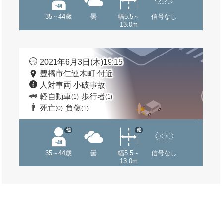
35～44歳
曇
幅5.5～
信号なし
13.0m
2021年6月3日(木)19:15
豊橋市仁連木町 付近
人対車両 小破事故
軽自動車
歩行者
(1)
(1)
死亡
負傷
(0)
(1)
他
他
35～44歳
曇
幅5.5～
信号なし
13.0m