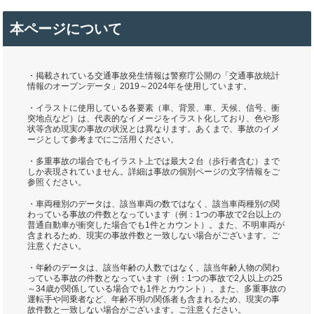
本ページについて
・掲載されている交通事故発生情報は警察庁公開の「交通事故統計
情報のオープンデータ」2019～2024年を使用しています。
・イラストに使用している各要素（車、背景、車、天候、信号、衝
突地点など）は、代表的なイメージをイラスト化しており、色や形
状等含め現実の事故の状況とは異なります。あくまで、事故のイメ
ージとして参考までにご活用ください。
・多重事故の場合でもイラスト上では最大２台（歩行者含む）まで
しか表現されていません。詳細は事故の個別ページの文字情報をご
参照ください。
・車両種別のデータは、該当車両の数ではなく、該当車両種別の関
わっている事故の件数となっています（例：1つの事故で2台以上の
普通自動車が衝突した場合でも1件とカウント）。また、不明車両が
含まれるため、現実の事故件数と一致しない場合がございます。ご
注意ください。
・年齢のデータは、該当年齢の人数ではなく、該当年齢人物の関わ
っている事故の件数となっています（例：1つの事故で2人以上の25
～34歳が関係している場合でも1件とカウント）。また、多重事故の
運転手や同乗者など、年齢不明の関係者も含まれるため、現実の事
故件数と一致しない場合がございます。ご注意ください。