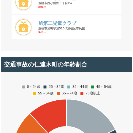
豊橋市西小鷹野二丁目2-7
894m
旭第二児童クラブ
豊橋市旭町字旭535-2旭校区市民館
948m
交通事故の仁連木町の年齢割合