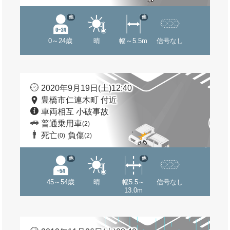
他
他
0～24歳
晴
幅～5.5m
信号なし
2020年9月19日(土)12:40
豊橋市仁連木町 付近
車両相互 小破事故
普通乗用車
(2)
死亡
負傷
(0)
(2)
他
他
45～54歳
晴
幅5.5～
信号なし
13.0m