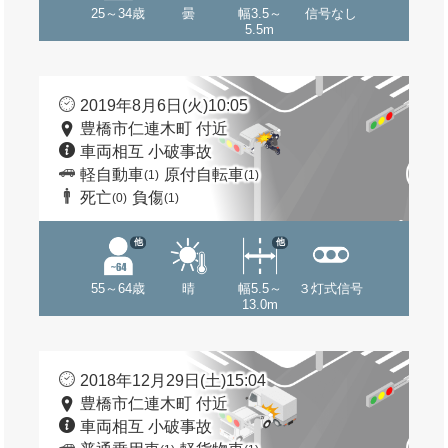
25～34歳
曇
幅3.5～
信号なし
5.5m
2019年8月6日(火)10:05
豊橋市仁連木町 付近
車両相互 小破事故
軽自動車
原付自転車
(1)
(1)
死亡
負傷
(0)
(1)
他
他
55～64歳
晴
幅5.5～
３灯式信号
13.0m
2018年12月29日(土)15:04
豊橋市仁連木町 付近
車両相互 小破事故