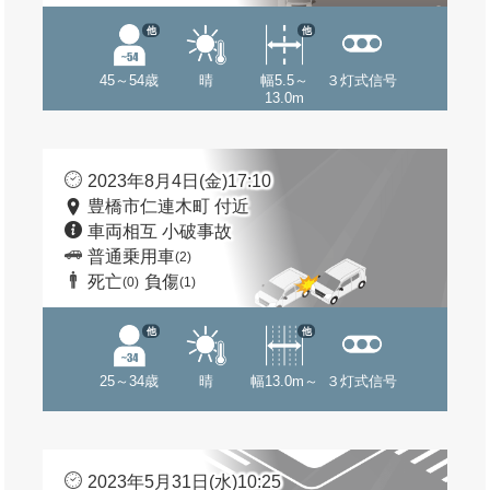
他
他
45～54歳
晴
幅5.5～
３灯式信号
13.0m
2023年8月4日(金)17:10
豊橋市仁連木町 付近
車両相互 小破事故
普通乗用車
(2)
死亡
負傷
(0)
(1)
他
他
25～34歳
晴
幅13.0m～
３灯式信号
2023年5月31日(水)10:25