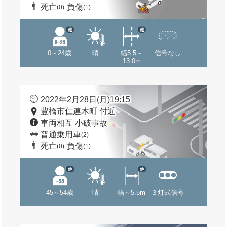
死亡
負傷
(0)
(1)
他
他
0～24歳
晴
幅5.5～
信号なし
13.0m
2022年2月28日(月)19:15
豊橋市仁連木町 付近
車両相互 小破事故
普通乗用車
(2)
死亡
負傷
(0)
(1)
他
他
45～54歳
晴
幅～5.5m
３灯式信号