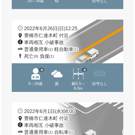
25～34歳
晴
信号なし
2022年6月26日(日)12:25
豊橋市仁連木町 付近
車両相互 小破事故
普通乗用車
軽自動車
(1)
(1)
死亡
負傷
(0)
(1)
他
他
0～24歳
曇
幅5.5～
信号なし
9.0m
2022年6月1日(水)08:00
豊橋市仁連木町 付近
車両相互 小破事故
普通乗用車
自転車
(1)
(1)