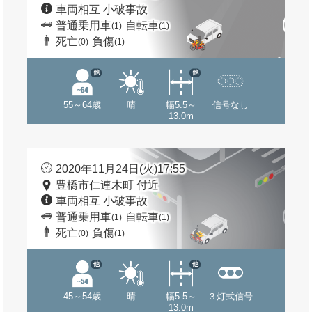
車両相互 小破事故
普通乗用車
自転車
(1)
(1)
死亡
負傷
(0)
(1)
他
他
55～64歳
晴
幅5.5～
信号なし
13.0m
2020年11月24日(火)17:55
豊橋市仁連木町 付近
車両相互 小破事故
普通乗用車
自転車
(1)
(1)
死亡
負傷
(0)
(1)
他
他
45～54歳
晴
幅5.5～
３灯式信号
13.0m