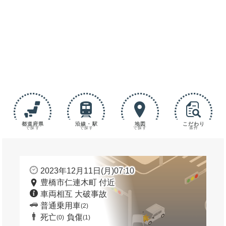
都道府県
沿線・駅
地図
こだわり
で探す
で探す
で探す
条件
2023年12月11日(月)07:10
豊橋市仁連木町 付近
車両相互 大破事故
普通乗用車
(2)
死亡
負傷
(0)
(1)