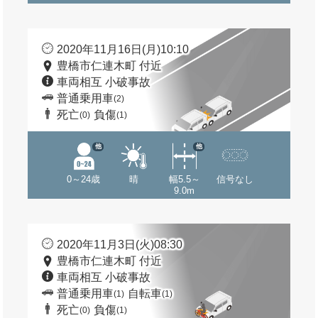
2020年11月16日(月)10:10
豊橋市仁連木町 付近
車両相互 小破事故
普通乗用車
(2)
死亡
負傷
(0)
(1)
他
他
0～24歳
晴
幅5.5～
信号なし
9.0m
2020年11月3日(火)08:30
豊橋市仁連木町 付近
車両相互 小破事故
普通乗用車
自転車
(1)
(1)
死亡
負傷
(0)
(1)