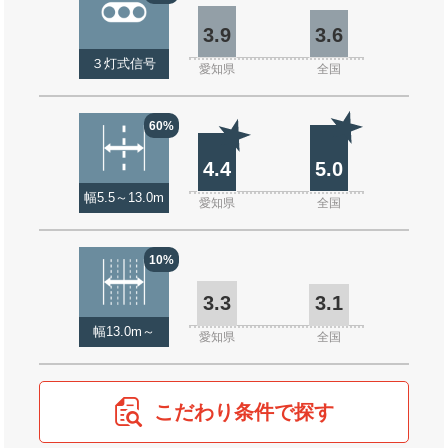
3.9
3.6
３灯式信号
愛知県
全国
60%
4.4
5.0
幅5.5～13.0m
愛知県
全国
10%
3.3
3.1
幅13.0m～
愛知県
全国
こだわり条件で探す