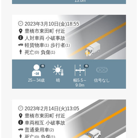
13.0m
2023年3月10日(金)18:55
豊橋市東田町 付近
人対車両 小破事故
軽貨物車
歩行者
(1)
(1)
死亡
負傷
(0)
(1)
他
他
25～34歳
晴
幅5.5～
信号なし
9.0m
2023年2月14日(火)13:05
豊橋市東田町 付近
車両相互 小破事故
普通乗用車
(2)
死亡
負傷
(0)
(1)