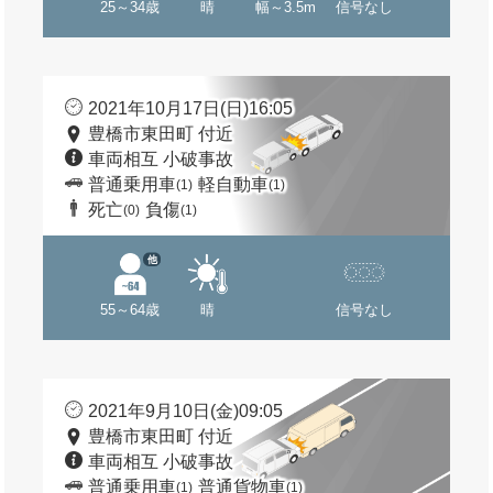
25～34歳
晴
幅～3.5m
信号なし
2021年10月17日(日)16:05
豊橋市東田町 付近
車両相互 小破事故
普通乗用車
軽自動車
(1)
(1)
死亡
負傷
(0)
(1)
他
55～64歳
晴
信号なし
2021年9月10日(金)09:05
豊橋市東田町 付近
車両相互 小破事故
普通乗用車
普通貨物車
(1)
(1)