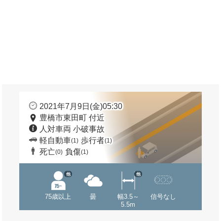
2021年7月9日(金)05:30
豊橋市東田町 付近
人対車両 小破事故
軽自動車
歩行者
(1)
(1)
死亡
負傷
(0)
(1)
他
他
75歳以上
曇
幅3.5～
信号なし
5.5m