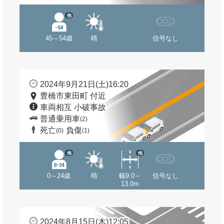
他
45～54歳
晴
信号なし
2024年9月21日(土)16:20
豊橋市東田町 付近
車両相互 小破事故
普通乗用車
(2)
死亡
負傷
(0)
(1)
他
他
0～24歳
晴
幅9.0～
信号なし
13.0m
2024年8月15日(木)12:05