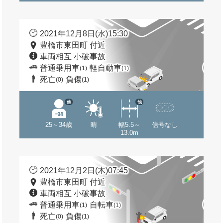
2021年12月8日(水)15:30
豊橋市東田町 付近
車両相互 小破事故
普通乗用車
軽自動車
(1)
(1)
死亡
負傷
(0)
(1)
他
他
25～34歳
晴
幅5.5～
信号なし
13.0m
2021年12月2日(木)07:45
豊橋市東田町 付近
車両相互 小破事故
普通乗用車
自転車
(1)
(1)
死亡
負傷
(0)
(1)