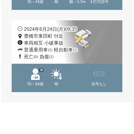
35～44歳
晴
幅～5.5m
３灯式信号
2024年6月24日(月)09:35
豊橋市東田町 付近
車両相互 小破事故
普通乗用車
軽自動車
(1)
(1)
死亡
負傷
(0)
(1)
他
55～64歳
晴
信号なし