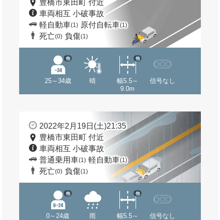
豊橋市東田町 付近
車両相互 小破事故
軽自動車
原付自転車
(1)
(1)
死亡
負傷
(0)
(1)
他
他
25～34歳
晴
幅5.5～
信号なし
9.0m
2022年2月19日(土)21:35
豊橋市東田町 付近
車両相互 小破事故
普通乗用車
軽自動車
(1)
(1)
死亡
負傷
(0)
(1)
他
他
0～24歳
雨
幅5.5～
信号なし