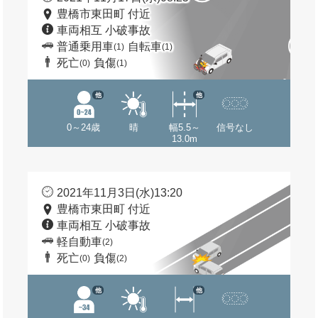
豊橋市東田町 付近
車両相互 小破事故
普通乗用車
自転車
(1)
(1)
死亡
負傷
(0)
(1)
他
他
0～24歳
晴
幅5.5～
信号なし
13.0m
2021年11月3日(水)13:20
豊橋市東田町 付近
車両相互 小破事故
軽自動車
(2)
死亡
負傷
(0)
(2)
他
他