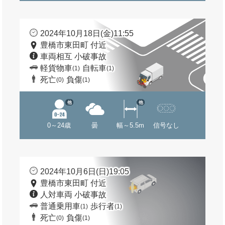
2024年10月18日(金)11:55
豊橋市東田町 付近
車両相互 小破事故
軽貨物車
自転車
(1)
(1)
死亡
負傷
(0)
(1)
他
他
0～24歳
曇
幅～5.5m
信号なし
2024年10月6日(日)19:05
豊橋市東田町 付近
人対車両 小破事故
普通乗用車
歩行者
(1)
(1)
死亡
負傷
(0)
(1)