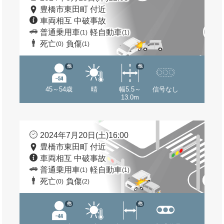
豊橋市東田町 付近
車両相互 中破事故
普通乗用車
軽自動車
(1)
(1)
死亡
負傷
(0)
(1)
他
他
45～54歳
晴
幅5.5～
信号なし
13.0m
2024年7月20日(土)16:00
豊橋市東田町 付近
車両相互 中破事故
普通乗用車
軽自動車
(1)
(1)
死亡
負傷
(0)
(2)
他
他