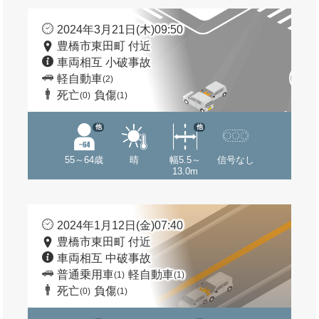
2024年3月21日(木)09:50
豊橋市東田町 付近
車両相互 小破事故
軽自動車
(2)
死亡
負傷
(0)
(1)
他
他
55～64歳
晴
幅5.5～
信号なし
13.0m
2024年1月12日(金)07:40
豊橋市東田町 付近
車両相互 中破事故
普通乗用車
軽自動車
(1)
(1)
死亡
負傷
(0)
(1)