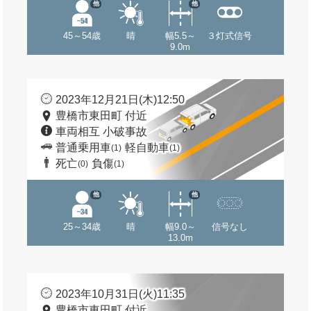
他
他
45～54歳
晴
幅5.5～
３灯式信号
9.0m
2023年12月21日(木)12:50
豊橋市東田町 付近
車両相互 小破事故
普通乗用車
軽自動車
(1)
(1)
死亡
負傷
(0)
(1)
他
他
25～34歳
晴
幅9.0～
信号なし
13.0m
2023年10月31日(火)11:35
豊橋市東田町 付近