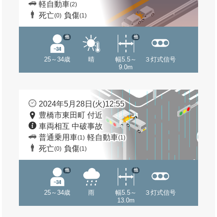
軽自動車
(2)
死亡
負傷
(0)
(1)
他
他
25～34歳
晴
幅5.5～
３灯式信号
9.0m
2024年5月28日(火)12:55
豊橋市東田町 付近
車両相互 中破事故
普通乗用車
軽自動車
(1)
(1)
死亡
負傷
(0)
(1)
他
他
25～34歳
雨
幅5.5～
３灯式信号
13.0m