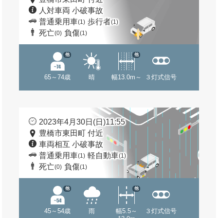
人対車両 小破事故
普通乗用車
歩行者
(1)
(1)
死亡
負傷
(0)
(1)
他
他
65～74歳
晴
幅13.0m～
３灯式信号
2023年4月30日(日)11:55
豊橋市東田町 付近
車両相互 小破事故
普通乗用車
軽自動車
(1)
(1)
死亡
負傷
(0)
(1)
他
他
45～54歳
雨
幅5.5～
３灯式信号