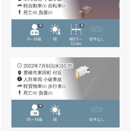
軽自動車
自転車
(1)
(1)
死亡
負傷
(0)
(1)
他
他
0～24歳
晴
幅5.5～
信号なし
13.0m
2022年7月6日(水)10:35
豊橋市東田町 付近
人対車両 小破事故
軽貨物車
歩行者
(1)
(1)
死亡
負傷
(0)
(1)
他
55～64歳
晴
信号なし