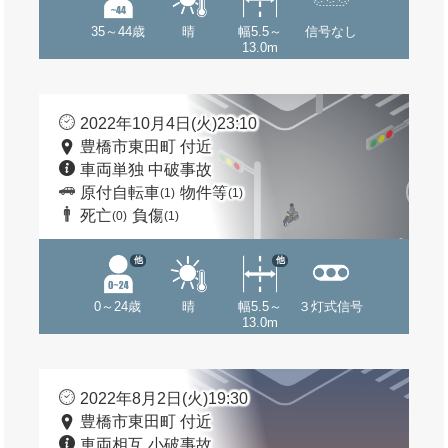
35～44歳
晴
幅5.5～
信号なし
13.0m
2022年10月4日(火)23:10
豊橋市東田町 付近
車両単独 中破事故
原付自転車
物件等
(1)
(1)
死亡
負傷
(0)
(1)
他
他
0～24歳
晴
幅5.5～
３灯式信号
13.0m
2022年8月2日(火)19:30
豊橋市東田町 付近
車両相互 小破事故