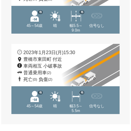
他
他
45～54歳
晴
幅5.5～
信号なし
9.0m
2023年1月23日(月)15:30
豊橋市東田町 付近
車両相互 小破事故
普通乗用車
(2)
死亡
負傷
(0)
(2)
他
他
45～54歳
晴
幅3.5～
信号なし
5.5m