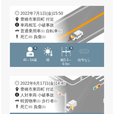
2022年7月1日(金)15:50
豊橋市東田町 付近
車両相互 小破事故
普通乗用車
自転車
(1)
(1)
死亡
負傷
(0)
(1)
他
他
45～54歳
晴
幅5.5～
信号なし
9.0m
2022年6月17日(金)14:40
豊橋市東田町 付近
人対車両 小破事故
軽貨物車
歩行者
(1)
(1)
死亡
負傷
(0)
(1)