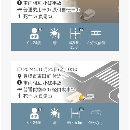
車両相互 小破事故
普通乗用車
原付自転車
(1)
(1)
死亡
負傷
(0)
(1)
他
他
0～24歳
晴
幅5.5～
３灯式信号
13.0m
2024年10月25日(金)10:10
豊橋市東田町 付近
車両相互 小破事故
普通貨物車
軽自動車
(1)
(1)
死亡
負傷
(0)
(1)
他
他
0～24歳
晴
幅～5.5m
信号なし