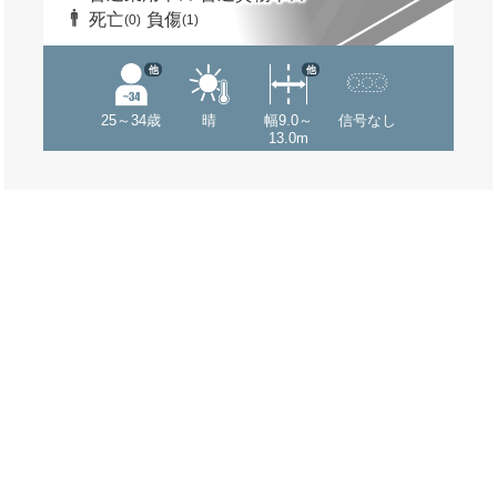
死亡
負傷
(0)
(1)
他
他
25～34歳
晴
幅9.0～
信号なし
13.0m