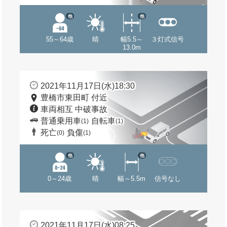
他
他
55～64歳
晴
幅5.5～
３灯式信号
13.0m
2021年11月17日(水)18:30
豊橋市東田町 付近
車両相互 中破事故
普通乗用車
自転車
(1)
(1)
死亡
負傷
(0)
(1)
他
他
0～24歳
晴
幅～5.5m
信号なし
2021年11月17日(水)08:25