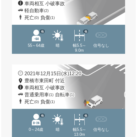
車両相互 小破事故
軽自動車
(2)
死亡
負傷
(0)
(1)
他
他
55～64歳
晴
幅5.5～
信号なし
9.0m
2021年12月15日(水)12:20
豊橋市東田町 付近
車両相互 小破事故
普通乗用車
自転車
(1)
(1)
死亡
負傷
(0)
(1)
他
他
0～24歳
晴
幅5.5～
信号なし
13.0m