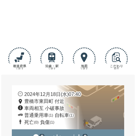
都道府県
沿線・駅
地図
こだわり
で探す
で探す
で探す
条件
2024年12月18日(水)07:40
豊橋市東田町 付近
車両相互 小破事故
普通乗用車
自転車
(1)
(1)
死亡
負傷
(0)
(1)
他
他