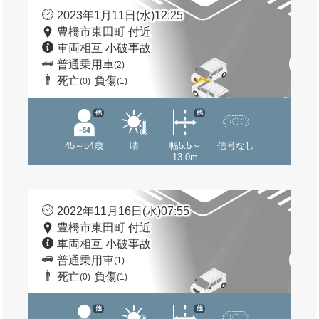
2023年1月11日(水)12:25
豊橋市東田町 付近
車両相互 小破事故
普通乗用車
(2)
死亡
負傷
(0)
(1)
他
他
45～54歳
晴
幅5.5～
信号なし
13.0m
2022年11月16日(水)07:55
豊橋市東田町 付近
車両相互 小破事故
普通乗用車
(1)
死亡
負傷
(0)
(1)
他
他