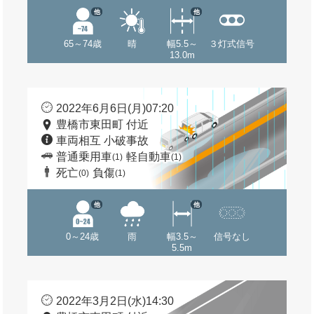
他
他
65～74歳
晴
幅5.5～
３灯式信号
13.0m
2022年6月6日(月)07:20
豊橋市東田町 付近
車両相互 小破事故
普通乗用車
軽自動車
(1)
(1)
死亡
負傷
(0)
(1)
他
他
0～24歳
雨
幅3.5～
信号なし
5.5m
2022年3月2日(水)14:30