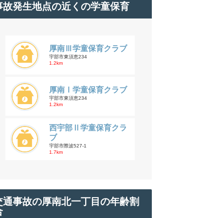
事故発生地点の近くの学童保育
厚南Ⅲ学童保育クラブ
宇部市東須恵234
1.2km
厚南Ⅰ学童保育クラブ
宇部市東須恵234
1.2km
西宇部Ⅱ学童保育クラ
ブ
宇部市際波527-1
1.7km
交通事故の厚南北一丁目の年齢割
合