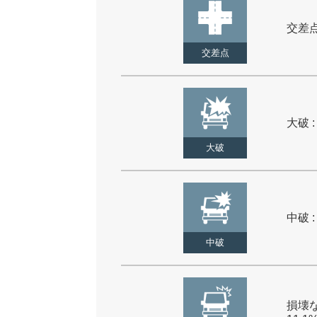
交差点 
交差点
大破 :
大破
中破 :
中破
損壊な