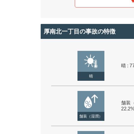
厚南北一丁目の事故の特徴
晴 : 7
晴
舗装（
22.2
舗装（湿潤）