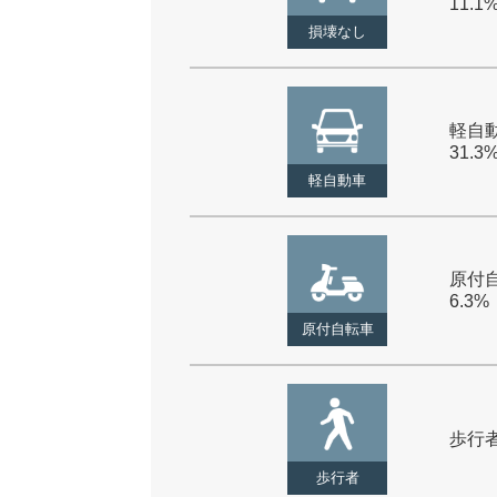
11.1
損壊なし
軽自動
31.3
軽自動車
原付自
6.3%
原付自転車
歩行者 
歩行者