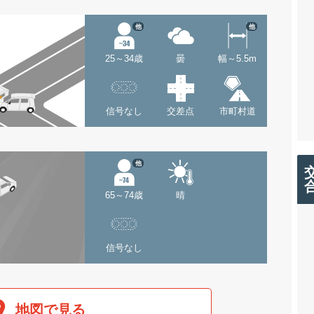
他
他
25～34歳
曇
幅～5.5m
信号なし
交差点
市町村道
他
65～74歳
晴
信号なし
地図で見る