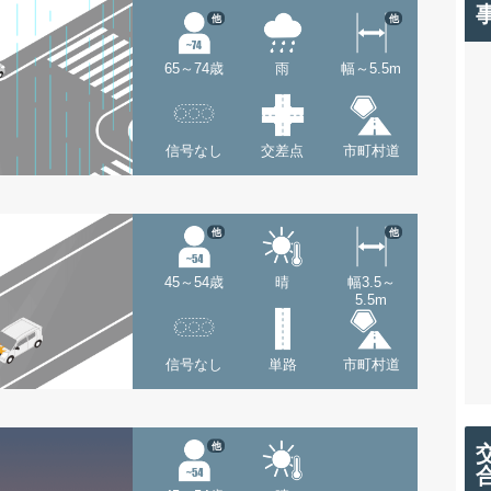
他
他
65～74歳
雨
幅～5.5m
信号なし
交差点
市町村道
他
他
45～54歳
晴
幅3.5～
5.5m
信号なし
単路
市町村道
他