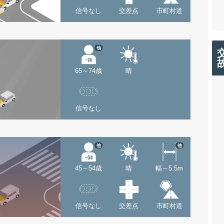
信号なし
交差点
市町村道
他
65～74歳
晴
信号なし
他
他
45～54歳
晴
幅～5.5m
信号なし
交差点
市町村道