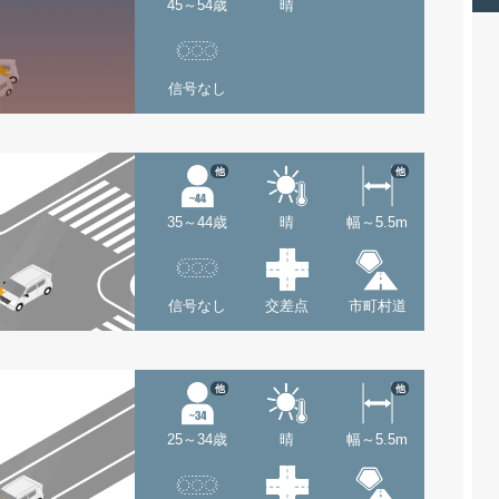
45～54歳
晴
信号なし
他
他
35～44歳
晴
幅～5.5m
信号なし
交差点
市町村道
他
他
25～34歳
晴
幅～5.5m