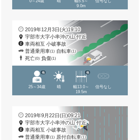
0～24歳
晴
幅5.5～
信号なし
9.0m
2019年12月3日(火)19:10
宇部市大字小串沖の山 付近
車両相互 小破事故
普通乗用車
自転車
(1)
(1)
死亡
負傷
(0)
(1)
他
他
25～34歳
晴
幅13.0～
信号なし
19.5m
2019年9月22日(日)09:21
宇部市大字小串沖の山 付近
車両相互 小破事故
普通乗用車
原付自転車
(1)
(1)