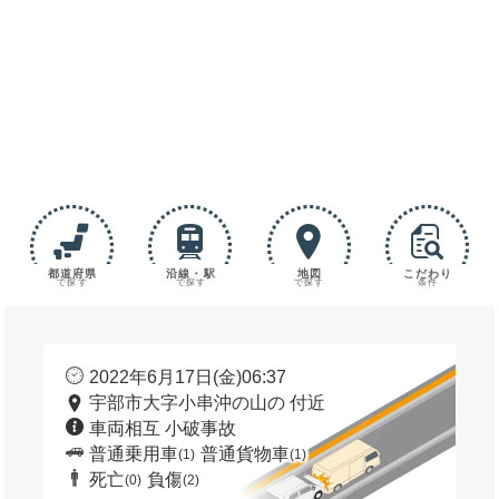
都道府県
沿線・駅
地図
こだわり
で探す
で探す
で探す
条件
2022年6月17日(金)06:37
宇部市大字小串沖の山の 付近
車両相互 小破事故
普通乗用車
普通貨物車
(1)
(1)
死亡
負傷
(0)
(2)