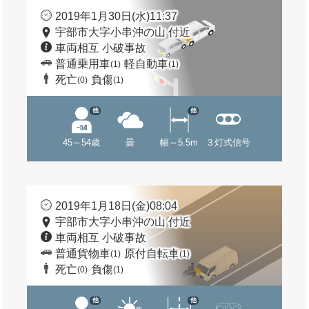
2019年1月30日(水)11:37
宇部市大字小串沖の山 付近
車両相互 小破事故
普通乗用車
軽自動車
(1)
(1)
死亡
負傷
(0)
(1)
他
他
45～54歳
曇
幅～5.5m
３灯式信号
2019年1月18日(金)08:04
宇部市大字小串沖の山 付近
車両相互 小破事故
普通貨物車
原付自転車
(1)
(1)
死亡
負傷
(0)
(1)
他
他