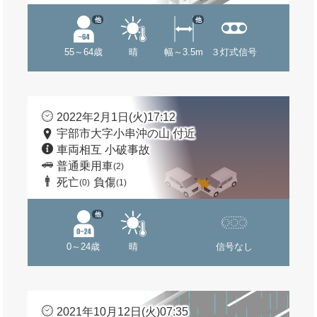
他
他
55～64歳
晴
幅～3.5m
３灯式信号
2022年2月1日(火)17:12
宇部市大字小串沖の山 付近
車両相互 小破事故
普通乗用車
(2)
死亡
負傷
(0)
(1)
他
0～24歳
晴
信号なし
2021年10月12日(火)07:35