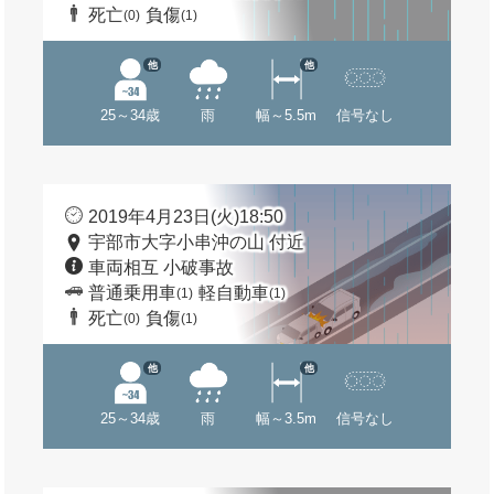
死亡
負傷
(0)
(1)
他
他
25～34歳
雨
幅～5.5m
信号なし
2019年4月23日(火)18:50
宇部市大字小串沖の山 付近
車両相互 小破事故
普通乗用車
軽自動車
(1)
(1)
死亡
負傷
(0)
(1)
他
他
25～34歳
雨
幅～3.5m
信号なし