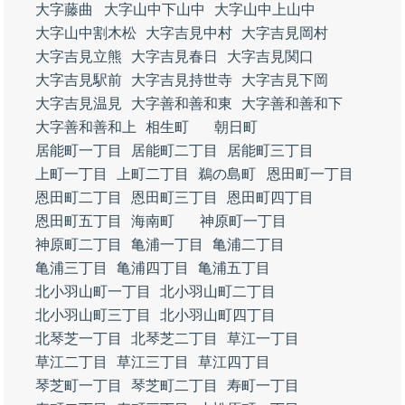
大字藤曲
大字山中下山中
大字山中上山中
大字山中割木松
大字吉見中村
大字吉見岡村
大字吉見立熊
大字吉見春日
大字吉見関口
大字吉見駅前
大字吉見持世寺
大字吉見下岡
大字吉見温見
大字善和善和東
大字善和善和下
大字善和善和上
相生町
朝日町
居能町一丁目
居能町二丁目
居能町三丁目
上町一丁目
上町二丁目
鵜の島町
恩田町一丁目
恩田町二丁目
恩田町三丁目
恩田町四丁目
恩田町五丁目
海南町
神原町一丁目
神原町二丁目
亀浦一丁目
亀浦二丁目
亀浦三丁目
亀浦四丁目
亀浦五丁目
北小羽山町一丁目
北小羽山町二丁目
北小羽山町三丁目
北小羽山町四丁目
北琴芝一丁目
北琴芝二丁目
草江一丁目
草江二丁目
草江三丁目
草江四丁目
琴芝町一丁目
琴芝町二丁目
寿町一丁目