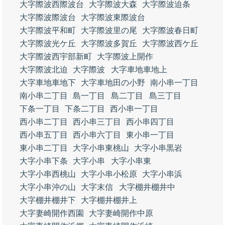
大字際波西際波台
大字際波大森
大字際波迫条
大字際波際波台
大字際波東際波台
大字際波平和町
大字際波里の尾
大字際波春日町
大字際波光ケ丘
大字際波多賀丘
大字際波西ケ丘
大字際波西宇部新町
大字際波上開作
大字際波北迫
大字際波
大字車地車地上
大字車地車地下
大字車地田の小野
南小串一丁目
南小串二丁目
島一丁目
島二丁目
島三丁目
下条一丁目
下条二丁目
西小串一丁目
西小串二丁目
西小串三丁目
西小串四丁目
西小串五丁目
西小串六丁目
東小串一丁目
東小串二丁目
大字小串東桃山
大字小串黒岩
大字小串下条
大字小串
大字小串東
大字小串西桃山
大字小串小松原
大字小串浜
大字小串沖の山
大字末信
大字棚井棚井中
大字棚井棚井下
大字棚井棚井上
大字妻崎開作西園
大字妻崎開作中原