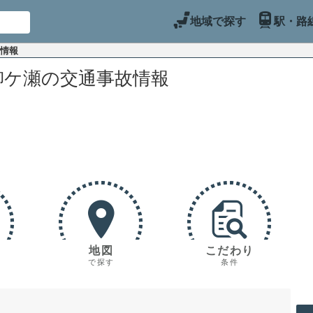
地域で探す
駅・路
故情報
柳ケ瀬の交通事故情報
地図
こだわり
で探す
条件