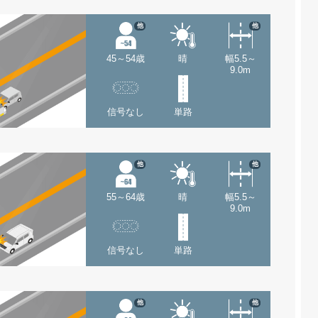
他
他
45～54歳
晴
幅5.5～
9.0m
信号なし
単路
他
他
55～64歳
晴
幅5.5～
9.0m
信号なし
単路
他
他