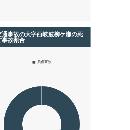
交通事故の大字西岐波柳ケ瀬の死
亡事故割合