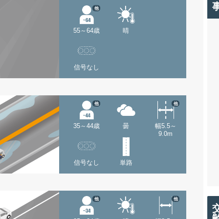
他
55～64歳
晴
信号なし
他
他
35～44歳
曇
幅5.5～
9.0m
信号なし
単路
他
他