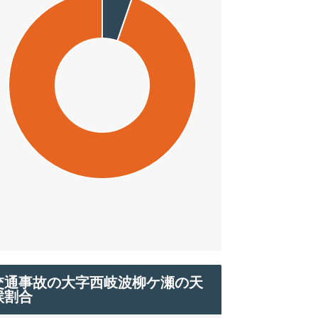
交通事故の大字西岐波柳ケ瀬の天
候割合