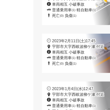
車両相互 小破事故
普通乗用車
軽自動車
(1)
(1)
死亡
負傷
(0)
(1)
2023年2月11日(土)17:45
宇部市大字西岐波柳ケ瀬 付近
車両相互 小破事故
普通乗用車
軽自動車
(1)
(1)
死亡
負傷
(0)
(1)
2023年1月4日(水)12:47
宇部市大字西岐波柳ケ瀬 付近
車両相互 小破事故
普通乗用車
軽自動車
(1)
(1)