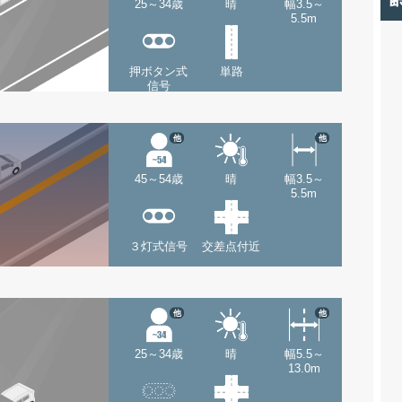
25～34歳
晴
幅3.5～
5.5m
押ボタン式
単路
信号
他
他
45～54歳
晴
幅3.5～
5.5m
３灯式信号
交差点付近
他
他
25～34歳
晴
幅5.5～
13.0m