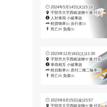
2024年5月14日(火)15:18
宇部市大字西岐波柳ケ瀬 付近
人対車両 小破事故
軽貨物車
歩行者
(1)
(1)
死亡
負傷
(0)
(1)
2023年12月16日(土)11:30
宇部市大字西岐波柳ケ瀬 付近
車両相互 小破事故
軽自動車
原付二種二輪車
(1)
(1)
死亡
負傷
(0)
(1)
2023年8月25日(金)15:57
宇部市大字西岐波柳ケ瀬 付近