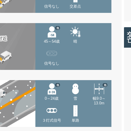
信号なし
交差点
他
付近
45～54歳
晴
信号なし
他
他
0～24歳
雪
幅9.0～
13.0m
３灯式信号
単路