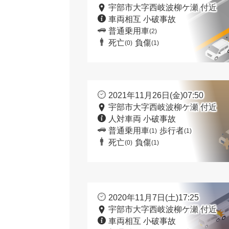
宇部市大字西岐波柳ケ瀬 付近
車両相互 小破事故
普通乗用車
(2)
死亡
負傷
(0)
(1)
2021年11月26日(金)07:50
宇部市大字西岐波柳ケ瀬 付近
人対車両 小破事故
普通乗用車
歩行者
(1)
(1)
死亡
負傷
(0)
(1)
2020年11月7日(土)17:25
宇部市大字西岐波柳ケ瀬 付近
車両相互 小破事故