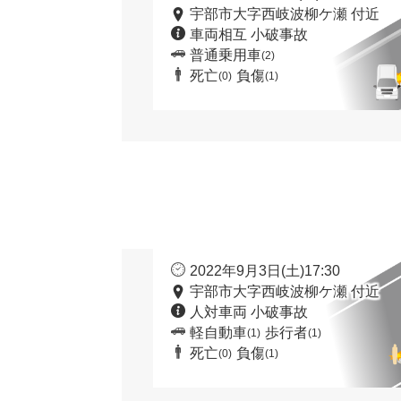
宇部市大字西岐波柳ケ瀬 付近
車両相互 小破事故
普通乗用車
(2)
死亡
負傷
(0)
(1)
2022年9月3日(土)17:30
宇部市大字西岐波柳ケ瀬 付近
人対車両 小破事故
軽自動車
歩行者
(1)
(1)
死亡
負傷
(0)
(1)