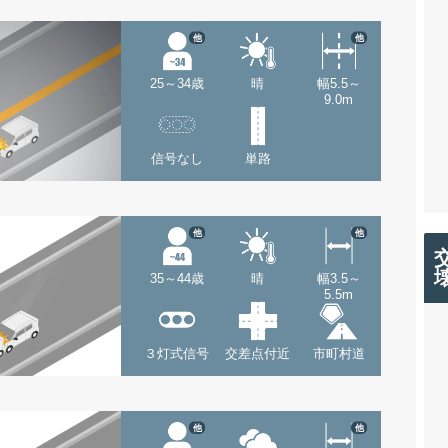
他
他
25～34歳
晴
幅5.5～
9.0m
信号なし
単路
他
他
35～44歳
晴
幅3.5～
5.5m
３灯式信号
交差点付近
市町村道
他
他