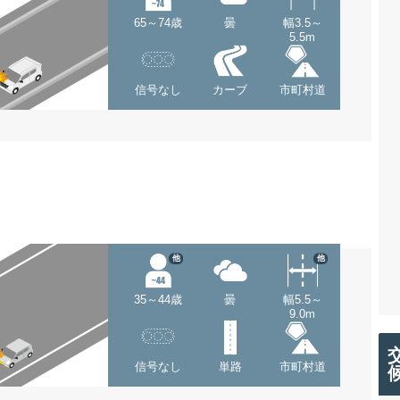
65～74歳
曇
幅3.5～
5.5m
信号なし
カーブ
市町村道
他
他
35～44歳
曇
幅5.5～
9.0m
信号なし
単路
市町村道