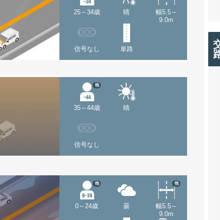
25～34歳
晴
幅5.5～
9.0m
信号なし
単路
他
35～44歳
晴
信号なし
他
他
0～24歳
曇
幅5.5～
9.0m