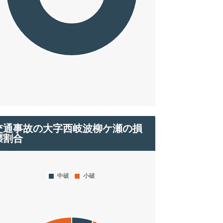
交通事故の大字西岐波柳ケ瀬の損
壊割合