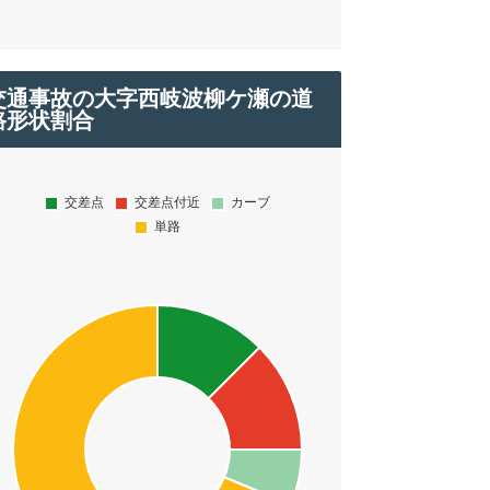
交通事故の大字西岐波柳ケ瀬の道
路形状割合