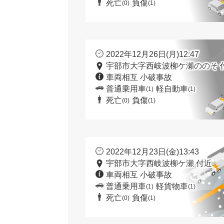
死亡
負傷
(0)
(1)
2022年12月26日(月)12:47
宇部市大字西岐波柳ケ瀬ののそ 
車両相互 小破事故
普通乗用車
軽自動車
(1)
(1)
死亡
負傷
(0)
(1)
2022年12月23日(金)13:43
宇部市大字西岐波柳ケ瀬 付近
車両相互 小破事故
普通乗用車
軽貨物車
(1)
(1)
死亡
負傷
(0)
(1)