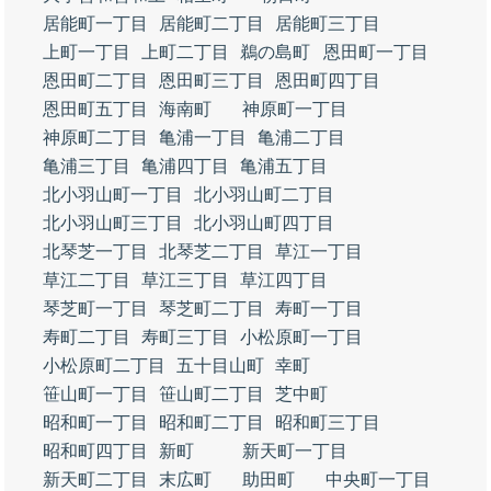
居能町一丁目
居能町二丁目
居能町三丁目
上町一丁目
上町二丁目
鵜の島町
恩田町一丁目
恩田町二丁目
恩田町三丁目
恩田町四丁目
恩田町五丁目
海南町
神原町一丁目
神原町二丁目
亀浦一丁目
亀浦二丁目
亀浦三丁目
亀浦四丁目
亀浦五丁目
北小羽山町一丁目
北小羽山町二丁目
北小羽山町三丁目
北小羽山町四丁目
北琴芝一丁目
北琴芝二丁目
草江一丁目
草江二丁目
草江三丁目
草江四丁目
琴芝町一丁目
琴芝町二丁目
寿町一丁目
寿町二丁目
寿町三丁目
小松原町一丁目
小松原町二丁目
五十目山町
幸町
笹山町一丁目
笹山町二丁目
芝中町
昭和町一丁目
昭和町二丁目
昭和町三丁目
昭和町四丁目
新町
新天町一丁目
新天町二丁目
末広町
助田町
中央町一丁目