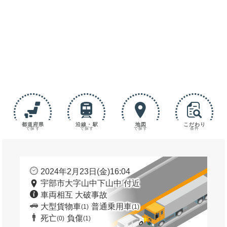
都道府県
沿線・駅
地図
こだわり
で探す
で探す
で探す
条件
2024年2月23日(金)16:04
宇部市大字山中下山中 付近
車両相互 大破事故
大型貨物車
普通乗用車
(1)
(1)
死亡
負傷
(0)
(1)