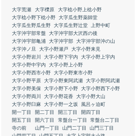
大字荒瀬
大字櫟原
大字棯小野上棯小野
大字棯小野下棯小野
大字瓜生野薬師堂
大字瓜生野瓜生野
大字瓜生野辻堂
上野中町
大字沖宇部常盤
大字沖宇部大沢西の後
大字沖宇部亀浦
大字沖宇部
大字沖宇部沖の山
大字沖ノ旦
大字小野瀬戸
大字小野来見
大字小野岩川
大字小野下宇内
大字小野上宇内
大字小野中宇内
大字小野上小野
大字小野西市小野
大字小野東市小野
大字小野平原
大字小野東阿武瀬
大字小野阿武瀬
大字小野美保
大字小野下小野
大字小野西下小野
大字小野両川
大字小野花香
大字小野大山
大字小野臼麻
大字小野一之坂
風呂ヶ迫町
開一丁目
開二丁目
開三丁目
開四丁目
開五丁目
開六丁目
常盤台一丁目
常盤台二丁目
寺の前
山門一丁目
山門二丁目
山門三丁目
山門四丁目
山門五丁目
大字上宇部大小路