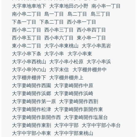
大字車地車地下
大字車地田の小野
南小串一丁目
南小串二丁目
島一丁目
島二丁目
島三丁目
下条一丁目
下条二丁目
西小串一丁目
西小串二丁目
西小串三丁目
西小串四丁目
西小串五丁目
西小串六丁目
東小串一丁目
東小串二丁目
大字小串東桃山
大字小串黒岩
大字小串下条
大字小串
大字小串東
大字小串西桃山
大字小串小松原
大字小串浜
大字小串沖の山
大字末信
大字棚井棚井中
大字棚井棚井下
大字棚井棚井上
大字妻崎開作西園
大字妻崎開作中原
大字妻崎開作浜郷
大字妻崎開作浜崎
大字妻崎開作第一原
大字妻崎開作西割
大字妻崎開作松津
大字妻崎開作新開作東
大字妻崎開作新開作西
大字妻崎開作塩屋台
大字妻崎開作東割
大字中宇部
大字中宇部小串台
大字中宇部小串東
大字中宇部東桃山