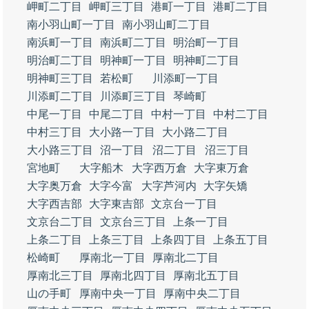
岬町二丁目
岬町三丁目
港町一丁目
港町二丁目
南小羽山町一丁目
南小羽山町二丁目
南浜町一丁目
南浜町二丁目
明治町一丁目
明治町二丁目
明神町一丁目
明神町二丁目
明神町三丁目
若松町
川添町一丁目
川添町二丁目
川添町三丁目
琴崎町
中尾一丁目
中尾二丁目
中村一丁目
中村二丁目
中村三丁目
大小路一丁目
大小路二丁目
大小路三丁目
沼一丁目
沼二丁目
沼三丁目
宮地町
大字船木
大字西万倉
大字東万倉
大字奥万倉
大字今富
大字芦河内
大字矢矯
大字西吉部
大字東吉部
文京台一丁目
文京台二丁目
文京台三丁目
上条一丁目
上条二丁目
上条三丁目
上条四丁目
上条五丁目
松崎町
厚南北一丁目
厚南北二丁目
厚南北三丁目
厚南北四丁目
厚南北五丁目
山の手町
厚南中央一丁目
厚南中央二丁目