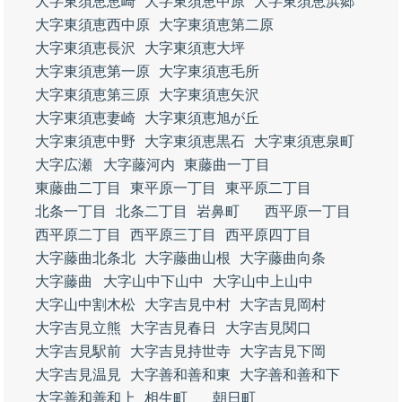
大字東須恵恵崎
大字東須恵中原
大字東須恵浜郷
大字東須恵西中原
大字東須恵第二原
大字東須恵長沢
大字東須恵大坪
大字東須恵第一原
大字東須恵毛所
大字東須恵第三原
大字東須恵矢沢
大字東須恵妻崎
大字東須恵旭が丘
大字東須恵中野
大字東須恵黒石
大字東須恵泉町
大字広瀬
大字藤河内
東藤曲一丁目
東藤曲二丁目
東平原一丁目
東平原二丁目
北条一丁目
北条二丁目
岩鼻町
西平原一丁目
西平原二丁目
西平原三丁目
西平原四丁目
大字藤曲北条北
大字藤曲山根
大字藤曲向条
大字藤曲
大字山中下山中
大字山中上山中
大字山中割木松
大字吉見中村
大字吉見岡村
大字吉見立熊
大字吉見春日
大字吉見関口
大字吉見駅前
大字吉見持世寺
大字吉見下岡
大字吉見温見
大字善和善和東
大字善和善和下
大字善和善和上
相生町
朝日町