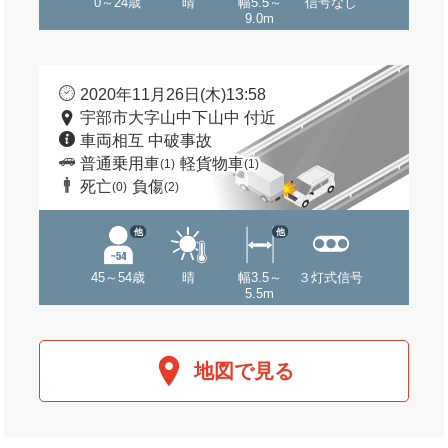
0～24歳
晴
幅5.5～
信号なし
9.0m
2020年11月26日(木)13:58
宇部市大字山中下山中 付近
車両相互 中破事故
普通乗用車
軽貨物車
(1)
(1)
死亡
負傷
(0)
(2)
他
他
45～54歳
晴
幅3.5～
３灯式信号
5.5m
地図で見る