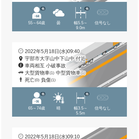
他
他
55～64歳
曇
幅5.5～
信号なし
9.0m
2022年5月18日(水)09:40
宇部市大字山中下山中 付近
車両相互 小破事故
大型貨物車
中型貨物車
(1)
(1)
死亡
負傷
(0)
(1)
他
他
65～74歳
晴
幅3.5～
信号なし
5.5m
2022年5月18日(水)09:10