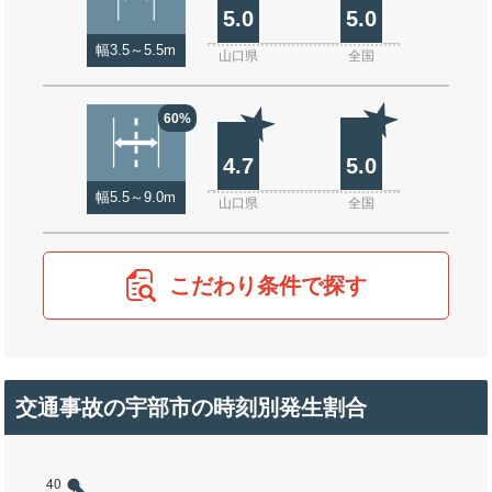
5.0
5.0
幅3.5～5.5m
山口県
全国
60%
4.7
5.0
幅5.5～9.0m
山口県
全国
こだわり条件で探す
交通事故の宇部市の時刻別発生割合