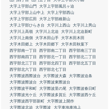
大字上宇部山門
大字上宇部風呂ヶ迫
大字上宇部上山中上
大字上宇部西山
大字上宇部広田
大字上宇部維新山
大字上宇部ひらき台
大字川上西山
大字川上男山
大字川上高嶺
大字川上北迫
大字川上北迫新町
大字川上南側
大字木田山手
大字木田木田
大字木田郷上
大字木田郷下
大字木田秋葉下
西宇部南一丁目
西宇部南二丁目
西宇部南三丁目
西宇部南四丁目
西宇部北一丁目
西宇部北二丁目
西宇部北三丁目
西宇部北四丁目
西宇部北五丁目
西宇部北六丁目
西宇部北七丁目
大字際波西際波台
大字際波大森
大字際波迫条
大字際波際波台
大字際波東際波台
大字際波平和町
大字際波里の尾
大字際波春日町
大字際波光ケ丘
大字際波多賀丘
大字際波西ケ丘
大字際波西宇部新町
大字際波上開作
大字際波北迫
大字際波
大字車地車地上