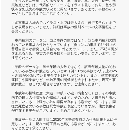
・イラストに使用している各要素（車、背景、車、天候、信号、衝
突地点など）は、代表的なイメージをイラスト化しており、色や形
状等含め現実の事故の状況とは異なります。あくまで、事故のイメ
ージとして参考までにご活用ください。
・多重事故の場合でもイラスト上では最大２台（歩行者含む）まで
しか表現されていません。詳細は事故の個別ページの文字情報をご
参照ください。
・車両種別のデータは、該当車両の数ではなく、該当車両種別の関
わっている事故の件数となっています（例：1つの事故で2台以上の
普通自動車が衝突した場合でも1件とカウント）。また、不明車両が
含まれるため、現実の事故件数と一致しない場合がございます。ご
注意ください。
・年齢のデータは、該当年齢の人数ではなく、該当年齢人物の関わ
っている事故の件数となっています（例：1つの事故で2人以上の25
～34歳が関係している場合でも1件とカウント）。また、多重事故の
運転手や同乗者など、年齢不明の関係者も含まれるため、現実の事
故件数と一致しない場合がございます。ご注意ください。
・事故毎の損壊程度（大破・中破・小破・損害なし）は、その事故
内での最大の損壊程度が掲載されます。そのため、大破事故と表示
されていても、中破や小破の車両が存在する場合がございます。同
様に死亡者のいる事故は死亡事故と表記していますが、他に負傷者
が存在する場合がございます。予めご了承ください。
・事故発生地点の町丁目は2020年国勢調査時点の住所情報を元に推
定しています。現在の町丁目名と異なる場合がございますので、あ
らかじめご了承ください。