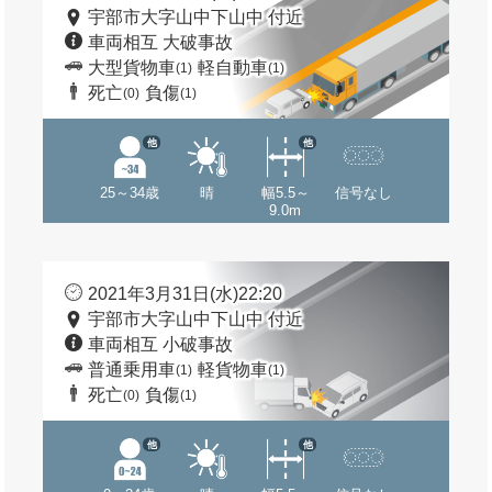
宇部市大字山中下山中 付近
車両相互 大破事故
大型貨物車
軽自動車
(1)
(1)
死亡
負傷
(0)
(1)
他
他
25～34歳
晴
幅5.5～
信号なし
9.0m
2021年3月31日(水)22:20
宇部市大字山中下山中 付近
車両相互 小破事故
普通乗用車
軽貨物車
(1)
(1)
死亡
負傷
(0)
(1)
他
他