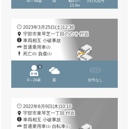
35～44歳
雨
幅9.0～
３灯式信号
13.0m
2023年3月25日(土)12:36
宇部市東琴芝一丁目ののそ 付近
車両相互 小破事故
普通乗用車
(2)
死亡
負傷
(0)
(1)
他
0～24歳
曇
信号なし
2022年6月9日(木)10:10
宇部市東琴芝一丁目 付近
車両相互 小破事故
普通乗用車
自転車
(1)
(1)