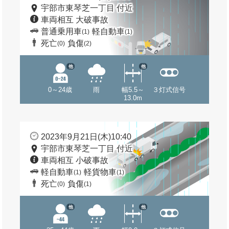
宇部市東琴芝一丁目 付近
車両相互 大破事故
普通乗用車
軽自動車
(1)
(1)
死亡
負傷
(0)
(2)
他
他
0～24歳
雨
幅5.5～
３灯式信号
13.0m
2023年9月21日(木)10:40
宇部市東琴芝一丁目 付近
車両相互 小破事故
軽自動車
軽貨物車
(1)
(1)
死亡
負傷
(0)
(1)
他
他