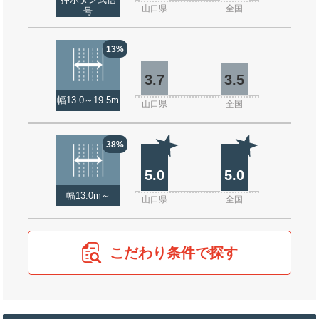
押ボタン式信
山口県
全国
号
13%
3.7
3.5
幅13.0～19.5m
山口県
全国
38%
5.0
5.0
幅13.0m～
山口県
全国
こだわり条件で探す