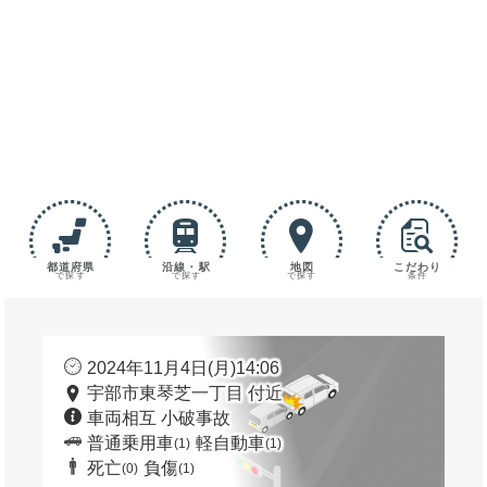
都道府県
沿線・駅
地図
こだわり
で探す
で探す
で探す
条件
2024年11月4日(月)14:06
宇部市東琴芝一丁目 付近
車両相互 小破事故
普通乗用車
軽自動車
(1)
(1)
死亡
負傷
(0)
(1)