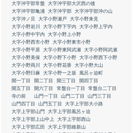
大字沖宇部常盤
大字沖宇部大沢西の後
大字沖宇部亀浦
大字沖宇部
大字沖宇部沖の山
大字沖ノ旦
大字小野瀬戸
大字小野来見
大字小野岩川
大字小野下宇内
大字小野上宇内
大字小野中宇内
大字小野上小野
大字小野西市小野
大字小野東市小野
大字小野平原
大字小野東阿武瀬
大字小野阿武瀬
大字小野美保
大字小野下小野
大字小野西下小野
大字小野両川
大字小野花香
大字小野大山
大字小野臼麻
大字小野一之坂
風呂ヶ迫町
開一丁目
開二丁目
開三丁目
開四丁目
開五丁目
開六丁目
常盤台一丁目
常盤台二丁目
寺の前
山門一丁目
山門二丁目
山門三丁目
山門四丁目
山門五丁目
大字上宇部大小路
大字上宇部山門
大字上宇部風呂ヶ迫
大字上宇部上山中上
大字上宇部西山
大字上宇部広田
大字上宇部維新山