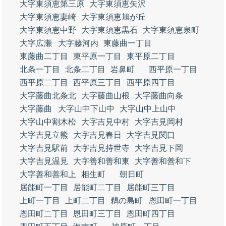
大字東須恵第三原
大字東須恵矢沢
大字東須恵妻崎
大字東須恵旭が丘
大字東須恵中野
大字東須恵黒石
大字東須恵泉町
大字広瀬
大字藤河内
東藤曲一丁目
東藤曲二丁目
東平原一丁目
東平原二丁目
北条一丁目
北条二丁目
岩鼻町
西平原一丁目
西平原二丁目
西平原三丁目
西平原四丁目
大字藤曲北条北
大字藤曲山根
大字藤曲向条
大字藤曲
大字山中下山中
大字山中上山中
大字山中割木松
大字吉見中村
大字吉見岡村
大字吉見立熊
大字吉見春日
大字吉見関口
大字吉見駅前
大字吉見持世寺
大字吉見下岡
大字吉見温見
大字善和善和東
大字善和善和下
大字善和善和上
相生町
朝日町
居能町一丁目
居能町二丁目
居能町三丁目
上町一丁目
上町二丁目
鵜の島町
恩田町一丁目
恩田町二丁目
恩田町三丁目
恩田町四丁目