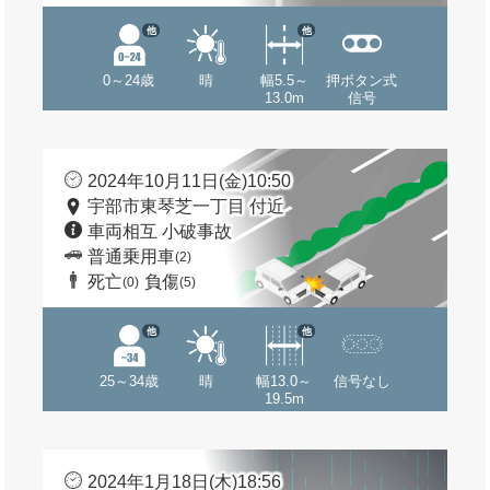
他
他
0～24歳
晴
幅5.5～
押ボタン式
13.0m
信号
2024年10月11日(金)10:50
宇部市東琴芝一丁目 付近
車両相互 小破事故
普通乗用車
(2)
死亡
負傷
(0)
(5)
他
他
25～34歳
晴
幅13.0～
信号なし
19.5m
2024年1月18日(木)18:56