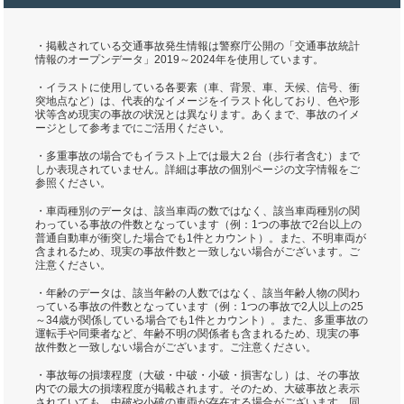
・掲載されている交通事故発生情報は警察庁公開の「交通事故統計
情報のオープンデータ」2019～2024年を使用しています。
・イラストに使用している各要素（車、背景、車、天候、信号、衝
突地点など）は、代表的なイメージをイラスト化しており、色や形
状等含め現実の事故の状況とは異なります。あくまで、事故のイメ
ージとして参考までにご活用ください。
・多重事故の場合でもイラスト上では最大２台（歩行者含む）まで
しか表現されていません。詳細は事故の個別ページの文字情報をご
参照ください。
・車両種別のデータは、該当車両の数ではなく、該当車両種別の関
わっている事故の件数となっています（例：1つの事故で2台以上の
普通自動車が衝突した場合でも1件とカウント）。また、不明車両が
含まれるため、現実の事故件数と一致しない場合がございます。ご
注意ください。
・年齢のデータは、該当年齢の人数ではなく、該当年齢人物の関わ
っている事故の件数となっています（例：1つの事故で2人以上の25
～34歳が関係している場合でも1件とカウント）。また、多重事故の
運転手や同乗者など、年齢不明の関係者も含まれるため、現実の事
故件数と一致しない場合がございます。ご注意ください。
・事故毎の損壊程度（大破・中破・小破・損害なし）は、その事故
内での最大の損壊程度が掲載されます。そのため、大破事故と表示
されていても、中破や小破の車両が存在する場合がございます。同