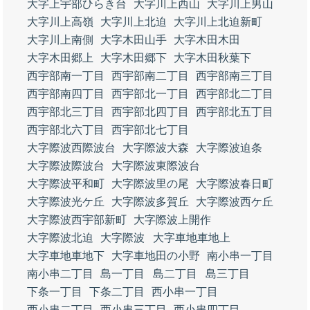
大字上宇部ひらき台
大字川上西山
大字川上男山
大字川上高嶺
大字川上北迫
大字川上北迫新町
大字川上南側
大字木田山手
大字木田木田
大字木田郷上
大字木田郷下
大字木田秋葉下
西宇部南一丁目
西宇部南二丁目
西宇部南三丁目
西宇部南四丁目
西宇部北一丁目
西宇部北二丁目
西宇部北三丁目
西宇部北四丁目
西宇部北五丁目
西宇部北六丁目
西宇部北七丁目
大字際波西際波台
大字際波大森
大字際波迫条
大字際波際波台
大字際波東際波台
大字際波平和町
大字際波里の尾
大字際波春日町
大字際波光ケ丘
大字際波多賀丘
大字際波西ケ丘
大字際波西宇部新町
大字際波上開作
大字際波北迫
大字際波
大字車地車地上
大字車地車地下
大字車地田の小野
南小串一丁目
南小串二丁目
島一丁目
島二丁目
島三丁目
下条一丁目
下条二丁目
西小串一丁目
西小串二丁目
西小串三丁目
西小串四丁目