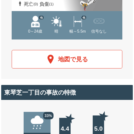
死亡
負傷
(0)
(1)
他
他
0～24歳
晴
幅～5.5m
信号なし
地図で見る
東琴芝一丁目の事故の特徴
33%
4.4
5.0