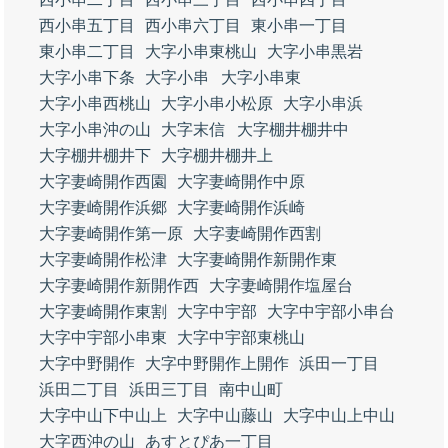
西小串五丁目
西小串六丁目
東小串一丁目
東小串二丁目
大字小串東桃山
大字小串黒岩
大字小串下条
大字小串
大字小串東
大字小串西桃山
大字小串小松原
大字小串浜
大字小串沖の山
大字末信
大字棚井棚井中
大字棚井棚井下
大字棚井棚井上
大字妻崎開作西園
大字妻崎開作中原
大字妻崎開作浜郷
大字妻崎開作浜崎
大字妻崎開作第一原
大字妻崎開作西割
大字妻崎開作松津
大字妻崎開作新開作東
大字妻崎開作新開作西
大字妻崎開作塩屋台
大字妻崎開作東割
大字中宇部
大字中宇部小串台
大字中宇部小串東
大字中宇部東桃山
大字中野開作
大字中野開作上開作
浜田一丁目
浜田二丁目
浜田三丁目
南中山町
大字中山下中山上
大字中山藤山
大字中山上中山
大字西沖の山
あすとぴあ一丁目