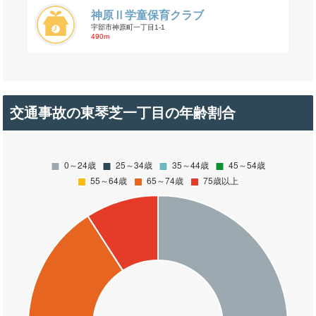
神原Ⅱ学童保育クラブ
宇部市神原町一丁目1-1
490m
交通事故の東琴芝一丁目の年齢割合