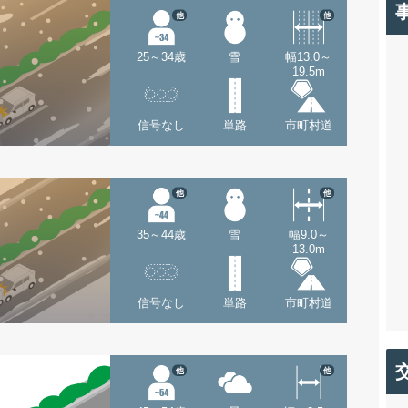
他
他
25～34歳
雪
幅13.0～
19.5m
信号なし
単路
市町村道
他
他
35～44歳
雪
幅9.0～
13.0m
信号なし
単路
市町村道
他
他