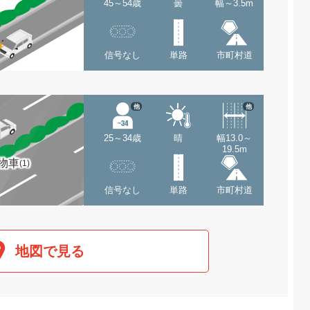
45～54歳
曇
幅～3.5m
信号なし
単路
市町村道
他
他
25～34歳
晴
幅13.0～
19.5m
物車
(1)
信号なし
単路
市町村道
地図で見る