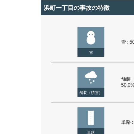
浜町一丁目の事故の特徴
雪 : 5
雪
舗装（
50.0
舗装（積雪）
単路 :
単路