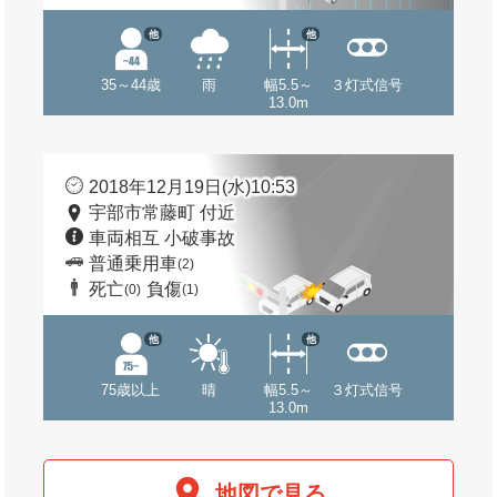
他
他
35～44歳
雨
幅5.5～
３灯式信号
13.0m
2018年12月19日(水)10:53
宇部市常藤町 付近
車両相互 小破事故
普通乗用車
(2)
死亡
負傷
(0)
(1)
他
他
75歳以上
晴
幅5.5～
３灯式信号
13.0m
地図で見る