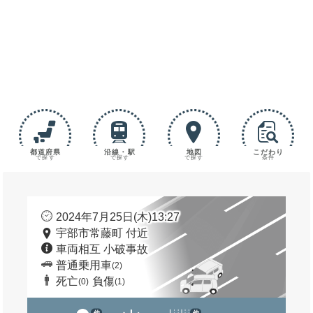
都道府県
沿線・駅
地図
こだわり
で探す
で探す
で探す
条件
2024年7月25日(木)13:27
宇部市常藤町 付近
車両相互 小破事故
普通乗用車
(2)
死亡
負傷
(0)
(1)
他
他