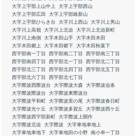
大字上宇部上山中上
大字上宇部西山
大字上宇部広田
大字上宇部維新山
大字上宇部ひらき台
大字川上西山
大字川上男山
大字川上高嶺
大字川上北迫
大字川上北迫新町
大字川上南側
大字木田山手
大字木田木田
大字木田郷上
大字木田郷下
大字木田秋葉下
西宇部南一丁目
西宇部南二丁目
西宇部南三丁目
西宇部南四丁目
西宇部北一丁目
西宇部北二丁目
西宇部北三丁目
西宇部北四丁目
西宇部北五丁目
西宇部北六丁目
西宇部北七丁目
大字際波西際波台
大字際波大森
大字際波迫条
大字際波際波台
大字際波東際波台
大字際波平和町
大字際波里の尾
大字際波春日町
大字際波光ケ丘
大字際波多賀丘
大字際波西ケ丘
大字際波西宇部新町
大字際波上開作
大字際波北迫
大字際波
大字車地車地上
大字車地車地下
大字車地田の小野
南小串一丁目