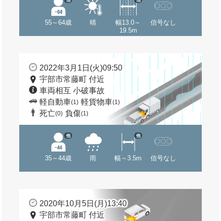
55～64歳
晴
幅13.0～
信号なし
19.5m
2022年3月1日(火)09:50
宇部市常藤町 付近
車両相互 小破事故
軽自動車
軽貨物車
(1)
(1)
死亡
負傷
(0)
(1)
他
他
35～44歳
雨
幅～3.5m
信号なし
2020年10月5日(月)13:40
宇部市常藤町 付近