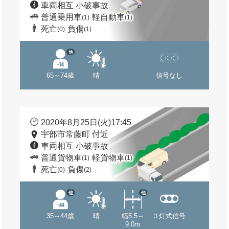
車両相互 小破事故
普通乗用車
軽自動車
(1)
(1)
死亡
負傷
(0)
(1)
他
65～74歳
晴
信号なし
2020年8月25日(火)17:45
宇部市常藤町 付近
車両相互 小破事故
普通貨物車
軽貨物車
(1)
(1)
死亡
負傷
(0)
(2)
他
他
35～44歳
晴
幅5.5～
３灯式信号
9.0m