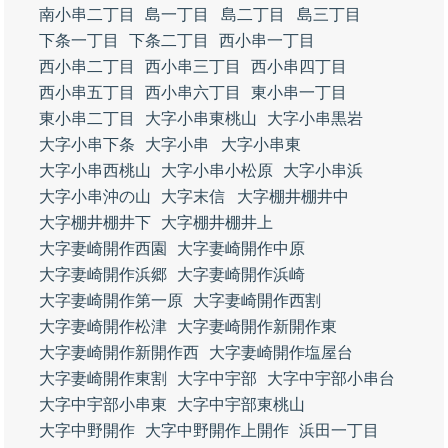
南小串二丁目
島一丁目
島二丁目
島三丁目
下条一丁目
下条二丁目
西小串一丁目
西小串二丁目
西小串三丁目
西小串四丁目
西小串五丁目
西小串六丁目
東小串一丁目
東小串二丁目
大字小串東桃山
大字小串黒岩
大字小串下条
大字小串
大字小串東
大字小串西桃山
大字小串小松原
大字小串浜
大字小串沖の山
大字末信
大字棚井棚井中
大字棚井棚井下
大字棚井棚井上
大字妻崎開作西園
大字妻崎開作中原
大字妻崎開作浜郷
大字妻崎開作浜崎
大字妻崎開作第一原
大字妻崎開作西割
大字妻崎開作松津
大字妻崎開作新開作東
大字妻崎開作新開作西
大字妻崎開作塩屋台
大字妻崎開作東割
大字中宇部
大字中宇部小串台
大字中宇部小串東
大字中宇部東桃山
大字中野開作
大字中野開作上開作
浜田一丁目