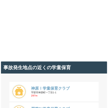
事故発生地点の近くの学童保育
神原Ⅰ学童保育クラブ
宇部市神原町一丁目1-1
297m