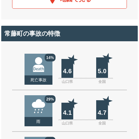
常藤町の事故の特徴
14%
4.6
5.0
死亡事故
山口県
全国
29%
4.1
4.7
雨
山口県
全国