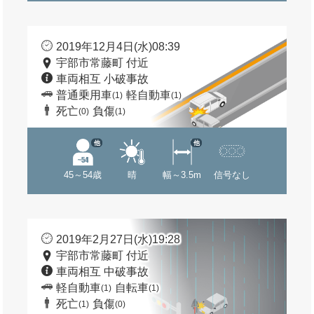
2019年12月4日(水)08:39
宇部市常藤町 付近
車両相互 小破事故
普通乗用車
軽自動車
(1)
(1)
死亡
負傷
(0)
(1)
他
他
45～54歳
晴
幅～3.5m
信号なし
2019年2月27日(水)19:28
宇部市常藤町 付近
車両相互 中破事故
軽自動車
自転車
(1)
(1)
死亡
負傷
(1)
(0)