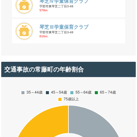
琴芝Ⅳ学童保育クラブ
宇部市東琴芝二丁目3-48
578m
琴芝Ⅲ学童保育クラブ
宇部市東琴芝二丁目3-48
616m
交通事故の常藤町の年齢割合