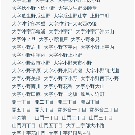
大字荒瀬
大字櫟原
大字棯小野上棯小野
大字棯小野下棯小野
大字瓜生野薬師堂
大字瓜生野瓜生野
大字瓜生野辻堂
上野中町
大字沖宇部常盤
大字沖宇部大沢西の後
大字沖宇部亀浦
大字沖宇部
大字沖宇部沖の山
大字沖ノ旦
大字小野瀬戸
大字小野来見
大字小野岩川
大字小野下宇内
大字小野上宇内
大字小野中宇内
大字小野上小野
大字小野西市小野
大字小野東市小野
大字小野平原
大字小野東阿武瀬
大字小野阿武瀬
大字小野美保
大字小野下小野
大字小野西下小野
大字小野両川
大字小野花香
大字小野大山
大字小野臼麻
大字小野一之坂
風呂ヶ迫町
開一丁目
開二丁目
開三丁目
開四丁目
開五丁目
開六丁目
常盤台一丁目
常盤台二丁目
寺の前
山門一丁目
山門二丁目
山門三丁目
山門四丁目
山門五丁目
大字上宇部大小路
大字上宇部山門
大字上宇部風呂ヶ迫