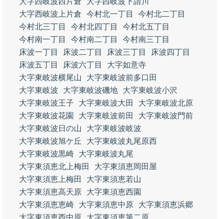
大字西岐波西片倉
大字西岐波下請川
大字西岐波上片倉
今村北一丁目
今村北二丁目
今村北三丁目
今村北四丁目
今村北五丁目
今村南一丁目
今村南二丁目
今村南三丁目
床波一丁目
床波二丁目
床波三丁目
床波四丁目
床波五丁目
床波六丁目
大字如意寺
大字東岐波横尾山
大字東岐波前多口田
大字東岐波
大字東岐波磯地
大字東岐波小沢
大字東岐波王子
大字東岐波大田
大字東岐波北原
大字東岐波花園
大字東岐波前田
大字東岐波門前
大字東岐波日の山
大字東岐波岐波
大字東岐波旭ケ丘
大字東岐波丸尾原西
大字東岐波黒崎
大字東岐波丸尾
大字東須恵北上梅田
大字東須恵岡田屋
大字東須恵上梅田
大字東須恵若山
大字東須恵高天原
大字東須恵西園
大字東須恵恵崎
大字東須恵中原
大字東須恵浜郷
大字東須恵西中原
大字東須恵第二原