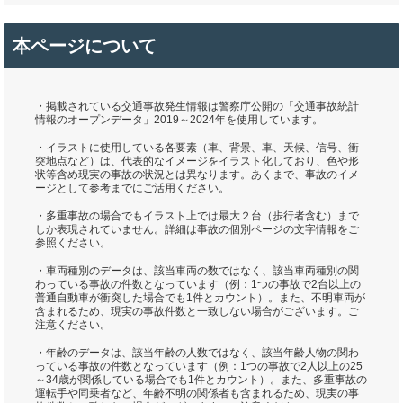
本ページについて
・掲載されている交通事故発生情報は警察庁公開の「交通事故統計
情報のオープンデータ」2019～2024年を使用しています。
・イラストに使用している各要素（車、背景、車、天候、信号、衝
突地点など）は、代表的なイメージをイラスト化しており、色や形
状等含め現実の事故の状況とは異なります。あくまで、事故のイメ
ージとして参考までにご活用ください。
・多重事故の場合でもイラスト上では最大２台（歩行者含む）まで
しか表現されていません。詳細は事故の個別ページの文字情報をご
参照ください。
・車両種別のデータは、該当車両の数ではなく、該当車両種別の関
わっている事故の件数となっています（例：1つの事故で2台以上の
普通自動車が衝突した場合でも1件とカウント）。また、不明車両が
含まれるため、現実の事故件数と一致しない場合がございます。ご
注意ください。
・年齢のデータは、該当年齢の人数ではなく、該当年齢人物の関わ
っている事故の件数となっています（例：1つの事故で2人以上の25
～34歳が関係している場合でも1件とカウント）。また、多重事故の
運転手や同乗者など、年齢不明の関係者も含まれるため、現実の事