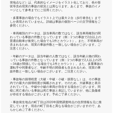
突地点など）は、代表的なイメージをイラスト化しており、色や形
状等含め現実の事故の状況とは異なります。あくまで、事故のイメ
ージとして参考までにご活用ください。
・多重事故の場合でもイラスト上では最大２台（歩行者含む）まで
しか表現されていません。詳細は事故の個別ページの文字情報をご
参照ください。
・車両種別のデータは、該当車両の数ではなく、該当車両種別の関
わっている事故の件数となっています（例：1つの事故で2台以上の
普通自動車が衝突した場合でも1件とカウント）。また、不明車両が
含まれるため、現実の事故件数と一致しない場合がございます。ご
注意ください。
・年齢のデータは、該当年齢の人数ではなく、該当年齢人物の関わ
っている事故の件数となっています（例：1つの事故で2人以上の25
～34歳が関係している場合でも1件とカウント）。また、多重事故の
運転手や同乗者など、年齢不明の関係者も含まれるため、現実の事
故件数と一致しない場合がございます。ご注意ください。
・事故毎の損壊程度（大破・中破・小破・損害なし）は、その事故
内での最大の損壊程度が掲載されます。そのため、大破事故と表示
されていても、中破や小破の車両が存在する場合がございます。同
様に死亡者のいる事故は死亡事故と表記していますが、他に負傷者
が存在する場合がございます。予めご了承ください。
・事故発生地点の町丁目は2020年国勢調査時点の住所情報を元に推
定しています。現在の町丁目名と異なる場合がございますので、あ
らかじめご了承ください。