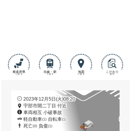
都道府県
沿線・駅
地図
こだわり
で探す
で探す
で探す
条件
2023年12月5日(火)08:20
宇部市開二丁目 付近
車両相互 小破事故
軽自動車
自転車
(1)
(1)
死亡
負傷
(0)
(1)