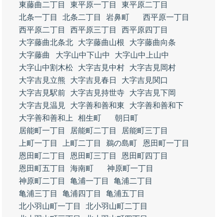
東藤曲二丁目
東平原一丁目
東平原二丁目
北条一丁目
北条二丁目
岩鼻町
西平原一丁目
西平原二丁目
西平原三丁目
西平原四丁目
大字藤曲北条北
大字藤曲山根
大字藤曲向条
大字藤曲
大字山中下山中
大字山中上山中
大字山中割木松
大字吉見中村
大字吉見岡村
大字吉見立熊
大字吉見春日
大字吉見関口
大字吉見駅前
大字吉見持世寺
大字吉見下岡
大字吉見温見
大字善和善和東
大字善和善和下
大字善和善和上
相生町
朝日町
居能町一丁目
居能町二丁目
居能町三丁目
上町一丁目
上町二丁目
鵜の島町
恩田町一丁目
恩田町二丁目
恩田町三丁目
恩田町四丁目
恩田町五丁目
海南町
神原町一丁目
神原町二丁目
亀浦一丁目
亀浦二丁目
亀浦三丁目
亀浦四丁目
亀浦五丁目
北小羽山町一丁目
北小羽山町二丁目