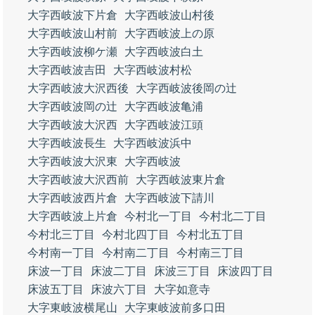
大字西岐波下片倉
大字西岐波山村後
大字西岐波山村前
大字西岐波上の原
大字西岐波柳ケ瀬
大字西岐波白土
大字西岐波吉田
大字西岐波村松
大字西岐波大沢西後
大字西岐波後岡の辻
大字西岐波岡の辻
大字西岐波亀浦
大字西岐波大沢西
大字西岐波江頭
大字西岐波長生
大字西岐波浜中
大字西岐波大沢東
大字西岐波
大字西岐波大沢西前
大字西岐波東片倉
大字西岐波西片倉
大字西岐波下請川
大字西岐波上片倉
今村北一丁目
今村北二丁目
今村北三丁目
今村北四丁目
今村北五丁目
今村南一丁目
今村南二丁目
今村南三丁目
床波一丁目
床波二丁目
床波三丁目
床波四丁目
床波五丁目
床波六丁目
大字如意寺
大字東岐波横尾山
大字東岐波前多口田