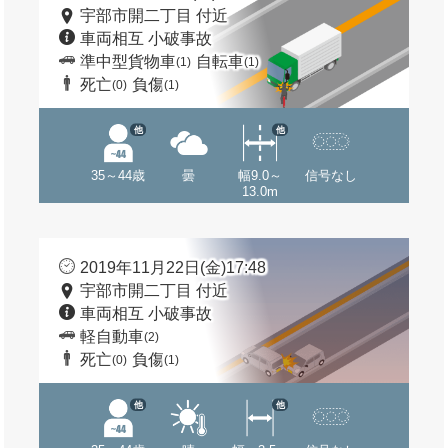
宇部市開二丁目 付近
車両相互 小破事故
準中型貨物車
自転車
(1)
(1)
死亡
負傷
(0)
(1)
他
他
35～44歳
曇
幅9.0～
信号なし
13.0m
2019年11月22日(金)17:48
宇部市開二丁目 付近
車両相互 小破事故
軽自動車
(2)
死亡
負傷
(0)
(1)
他
他