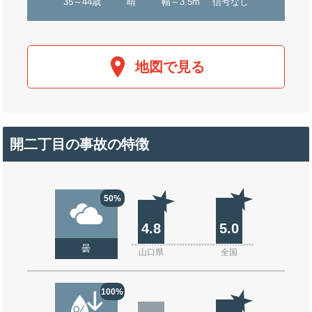
35～44歳
晴
幅～3.5m
信号なし
地図で見る
開二丁目の事故の特徴
50%
4.8
5.0
曇
山口県
全国
100%