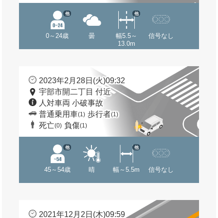
他
他
0～24歳
曇
幅5.5～
信号なし
13.0m
2023年2月28日(火)09:32
宇部市開二丁目 付近
人対車両 小破事故
普通乗用車
歩行者
(1)
(1)
死亡
負傷
(0)
(1)
他
他
45～54歳
晴
幅～5.5m
信号なし
2021年12月2日(木)09:59