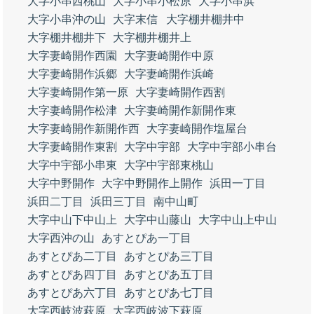
大字小串西桃山
大字小串小松原
大字小串浜
大字小串沖の山
大字末信
大字棚井棚井中
大字棚井棚井下
大字棚井棚井上
大字妻崎開作西園
大字妻崎開作中原
大字妻崎開作浜郷
大字妻崎開作浜崎
大字妻崎開作第一原
大字妻崎開作西割
大字妻崎開作松津
大字妻崎開作新開作東
大字妻崎開作新開作西
大字妻崎開作塩屋台
大字妻崎開作東割
大字中宇部
大字中宇部小串台
大字中宇部小串東
大字中宇部東桃山
大字中野開作
大字中野開作上開作
浜田一丁目
浜田二丁目
浜田三丁目
南中山町
大字中山下中山上
大字中山藤山
大字中山上中山
大字西沖の山
あすとぴあ一丁目
あすとぴあ二丁目
あすとぴあ三丁目
あすとぴあ四丁目
あすとぴあ五丁目
あすとぴあ六丁目
あすとぴあ七丁目
大字西岐波萩原
大字西岐波下萩原