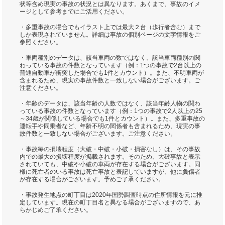
状等含め現実の事故の状況とは異なります。あくまで、事故のイメ
ージとして参考までにご活用ください。
・多重事故の場合でもイラスト上では最大２台（歩行者含む）まで
しか表現されていません。詳細は事故の個別ページの文字情報をご
参照ください。
・車両種別のデータは、該当車両の数ではなく、該当車両種別の関
わっている事故の件数となっています（例：1つの事故で2台以上の
普通自動車が衝突した場合でも1件とカウント）。また、不明車両が
含まれるため、現実の事故件数と一致しない場合がございます。ご
注意ください。
・年齢のデータは、該当年齢の人数ではなく、該当年齢人物の関わ
っている事故の件数となっています（例：1つの事故で2人以上の25
～34歳が関係している場合でも1件とカウント）。また、多重事故の
運転手や同乗者など、年齢不明の関係者も含まれるため、現実の事
故件数と一致しない場合がございます。ご注意ください。
・事故毎の損壊程度（大破・中破・小破・損害なし）は、その事故
内での最大の損壊程度が掲載されます。そのため、大破事故と表示
されていても、中破や小破の車両が存在する場合がございます。同
様に死亡者のいる事故は死亡事故と表記していますが、他に負傷者
が存在する場合がございます。予めご了承ください。
・事故発生地点の町丁目は2020年国勢調査時点の住所情報を元に推
定しています。現在の町丁目名と異なる場合がございますので、あ
らかじめご了承ください。