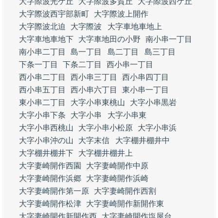
大字際波光ケ丘
大字際波多賀丘
大字際波西ケ丘
大字際波西宇部新町
大字際波上開作
大字際波北迫
大字際波
大字車地車地上
大字車地車地下
大字車地田の小野
南小串一丁目
南小串二丁目
島一丁目
島二丁目
島三丁目
下条一丁目
下条二丁目
西小串一丁目
西小串二丁目
西小串三丁目
西小串四丁目
西小串五丁目
西小串六丁目
東小串一丁目
東小串二丁目
大字小串東桃山
大字小串黒岩
大字小串下条
大字小串
大字小串東
大字小串西桃山
大字小串小松原
大字小串浜
大字小串沖の山
大字末信
大字棚井棚井中
大字棚井棚井下
大字棚井棚井上
大字妻崎開作西園
大字妻崎開作中原
大字妻崎開作浜郷
大字妻崎開作浜崎
大字妻崎開作第一原
大字妻崎開作西割
大字妻崎開作松津
大字妻崎開作新開作東
大字妻崎開作新開作西
大字妻崎開作塩屋台