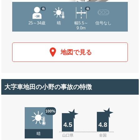
他
他
25～34歳
晴
幅5.5～
信号なし
9.0m
地図で見る
大字車地田の小野の事故の特徴
100%
4.5
4.8
晴
山口県
全国