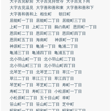
大字吉見駅前
大字吉見持世寺
大字吉見下岡
大字吉見温見
大字善和善和東
大字善和善和下
大字善和善和上
相生町
朝日町
居能町一丁目
居能町二丁目
居能町三丁目
上町一丁目
上町二丁目
鵜の島町
恩田町一丁目
恩田町二丁目
恩田町三丁目
恩田町四丁目
恩田町五丁目
海南町
神原町一丁目
神原町二丁目
亀浦一丁目
亀浦二丁目
亀浦三丁目
亀浦四丁目
亀浦五丁目
北小羽山町一丁目
北小羽山町二丁目
北小羽山町三丁目
北小羽山町四丁目
北琴芝一丁目
北琴芝二丁目
草江一丁目
草江二丁目
草江三丁目
草江四丁目
琴芝町一丁目
琴芝町二丁目
寿町一丁目
寿町二丁目
寿町三丁目
小松原町一丁目
小松原町二丁目
五十目山町
幸町
笹山町一丁目
笹山町二丁目
芝中町
昭和町一丁目
昭和町二丁目
昭和町三丁目