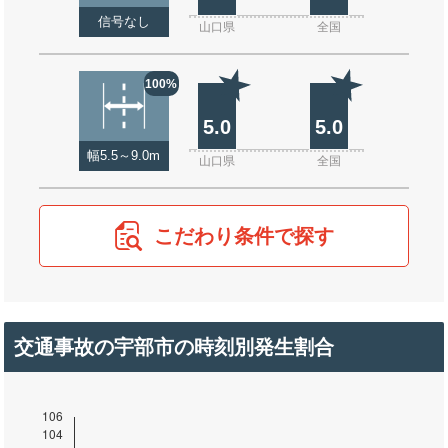
信号なし
山口県
全国
100%
5.0
5.0
幅5.5～9.0m
山口県
全国
こだわり条件で探す
交通事故の宇部市の時刻別発生割合