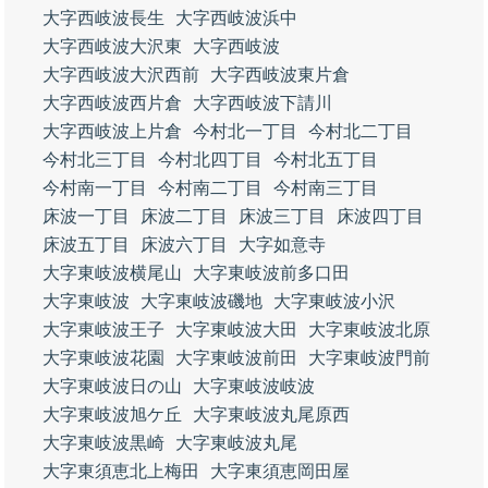
大字西岐波長生
大字西岐波浜中
大字西岐波大沢東
大字西岐波
大字西岐波大沢西前
大字西岐波東片倉
大字西岐波西片倉
大字西岐波下請川
大字西岐波上片倉
今村北一丁目
今村北二丁目
今村北三丁目
今村北四丁目
今村北五丁目
今村南一丁目
今村南二丁目
今村南三丁目
床波一丁目
床波二丁目
床波三丁目
床波四丁目
床波五丁目
床波六丁目
大字如意寺
大字東岐波横尾山
大字東岐波前多口田
大字東岐波
大字東岐波磯地
大字東岐波小沢
大字東岐波王子
大字東岐波大田
大字東岐波北原
大字東岐波花園
大字東岐波前田
大字東岐波門前
大字東岐波日の山
大字東岐波岐波
大字東岐波旭ケ丘
大字東岐波丸尾原西
大字東岐波黒崎
大字東岐波丸尾
大字東須恵北上梅田
大字東須恵岡田屋