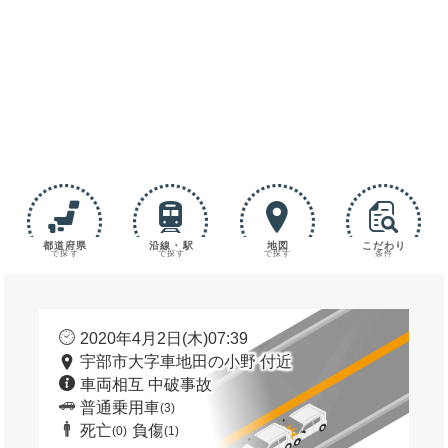
都道府県
沿線・駅
地図
こだわり
で探す
で探す
で探す
条件
2020年4月2日(木)07:39
宇部市大字車地田の小野 付近
車両相互 中破事故
普通乗用車
(3)
死亡
負傷
(0)
(1)