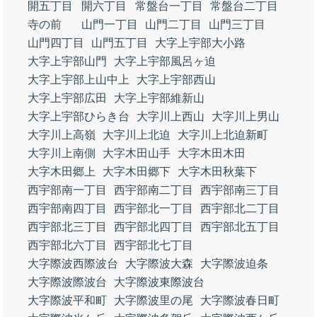
開五丁目
開六丁目
常盤台一丁目
常盤台二丁目
寺の前
山門一丁目
山門二丁目
山門三丁目
山門四丁目
山門五丁目
大字上宇部大小路
大字上宇部山門
大字上宇部風呂ヶ迫
大字上宇部上山中上
大字上宇部西山
大字上宇部広田
大字上宇部維新山
大字上宇部ひらき台
大字川上西山
大字川上男山
大字川上高嶺
大字川上北迫
大字川上北迫新町
大字川上南側
大字木田山手
大字木田木田
大字木田郷上
大字木田郷下
大字木田秋葉下
西宇部南一丁目
西宇部南二丁目
西宇部南三丁目
西宇部南四丁目
西宇部北一丁目
西宇部北二丁目
西宇部北三丁目
西宇部北四丁目
西宇部北五丁目
西宇部北六丁目
西宇部北七丁目
大字際波西際波台
大字際波大森
大字際波迫条
大字際波際波台
大字際波東際波台
大字際波平和町
大字際波里の尾
大字際波春日町