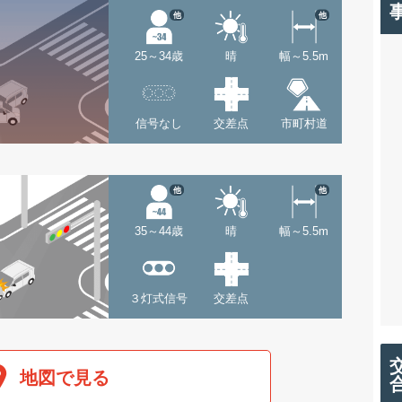
他
他
25～34歳
晴
幅～5.5m
信号なし
交差点
市町村道
他
他
35～44歳
晴
幅～5.5m
３灯式信号
交差点
地図で見る