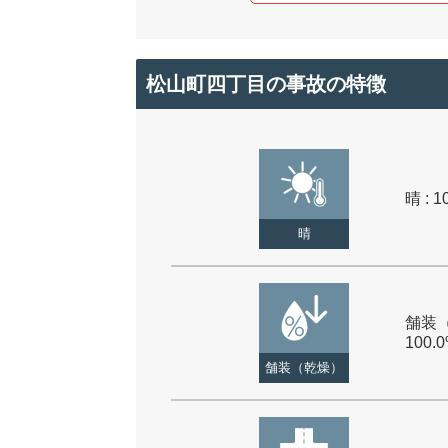
松山町四丁目の事故の特徴
晴 : 1
晴
舗装（
100.
舗装（乾燥）