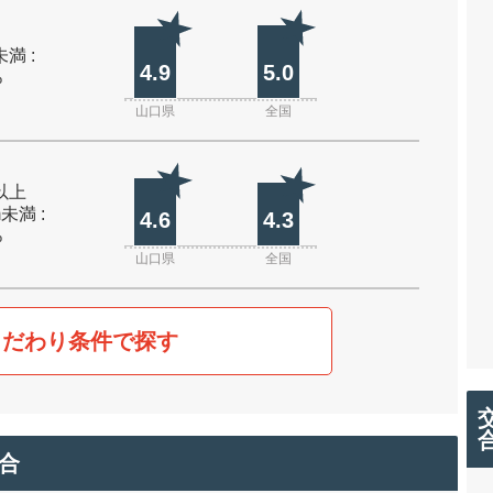
未満 :
4.9
5.0
%
山口県
全国
m以上
m未満 :
4.6
4.3
%
山口県
全国
こだわり条件で探す
合