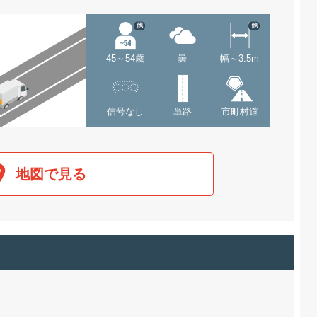
他
他
45～54歳
曇
幅～3.5m
信号なし
単路
市町村道
地図で見る