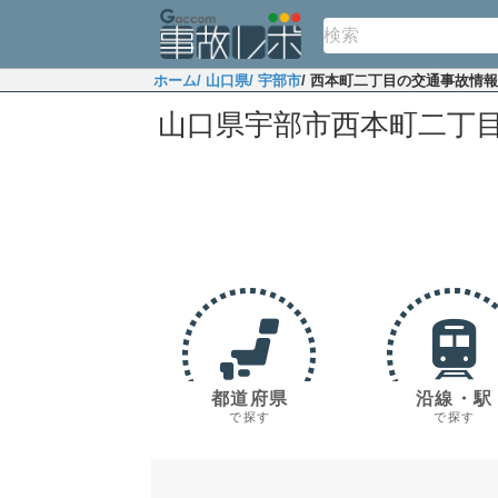
ホーム
/ 山口県
/ 宇部市
/ 西本町二丁目の交通事故情報
山口県宇部市西本町二丁
都道府県
沿線・駅
で探す
で探す