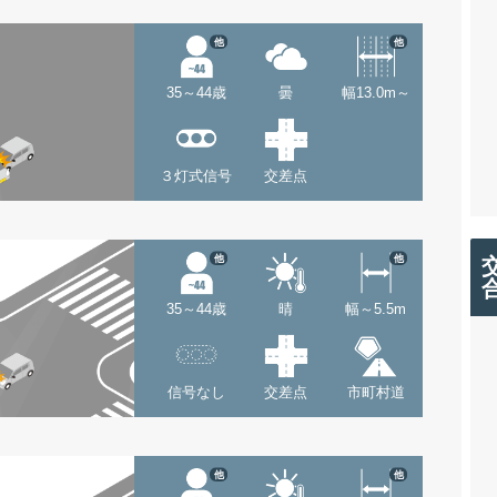
他
他
35～44歳
曇
幅13.0m～
３灯式信号
交差点
他
他
35～44歳
晴
幅～5.5m
信号なし
交差点
市町村道
他
他