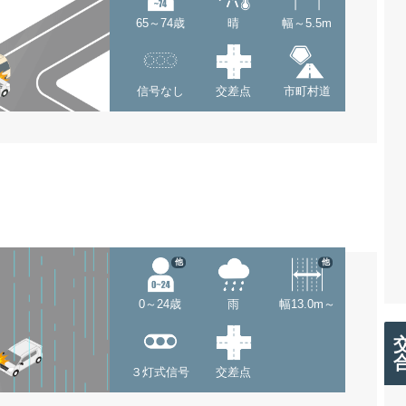
65～74歳
晴
幅～5.5m
信号なし
交差点
市町村道
他
他
0～24歳
雨
幅13.0m～
３灯式信号
交差点