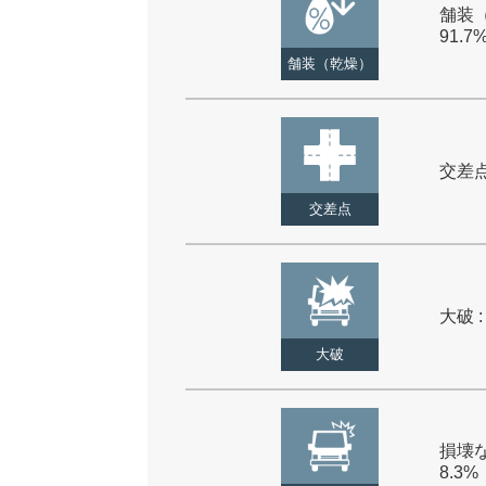
舗装（
91.7
舗装（乾燥）
交差点 
交差点
大破 :
大破
損壊な
8.3%