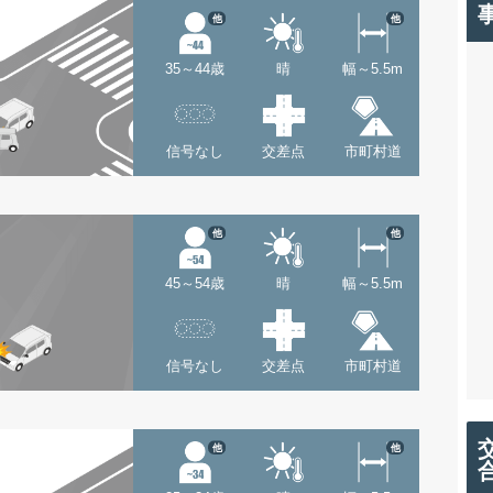
他
他
35～44歳
晴
幅～5.5m
信号なし
交差点
市町村道
他
他
45～54歳
晴
幅～5.5m
信号なし
交差点
市町村道
他
他