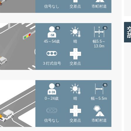
信号なし
交差点
市町村道
他
他
45～54歳
晴
幅5.5～
13.0m
３灯式信号
交差点
他
他
0～24歳
晴
幅～5.5m
信号なし
交差点
市町村道