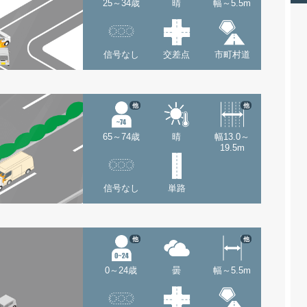
25～34歳
晴
幅～5.5m
信号なし
交差点
市町村道
他
他
65～74歳
晴
幅13.0～
19.5m
信号なし
単路
他
他
0～24歳
曇
幅～5.5m