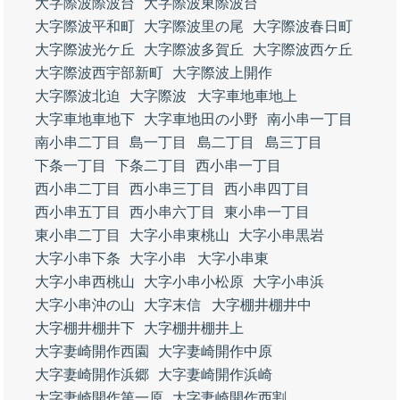
大字際波際波台
大字際波東際波台
大字際波平和町
大字際波里の尾
大字際波春日町
大字際波光ケ丘
大字際波多賀丘
大字際波西ケ丘
大字際波西宇部新町
大字際波上開作
大字際波北迫
大字際波
大字車地車地上
大字車地車地下
大字車地田の小野
南小串一丁目
南小串二丁目
島一丁目
島二丁目
島三丁目
下条一丁目
下条二丁目
西小串一丁目
西小串二丁目
西小串三丁目
西小串四丁目
西小串五丁目
西小串六丁目
東小串一丁目
東小串二丁目
大字小串東桃山
大字小串黒岩
大字小串下条
大字小串
大字小串東
大字小串西桃山
大字小串小松原
大字小串浜
大字小串沖の山
大字末信
大字棚井棚井中
大字棚井棚井下
大字棚井棚井上
大字妻崎開作西園
大字妻崎開作中原
大字妻崎開作浜郷
大字妻崎開作浜崎
大字妻崎開作第一原
大字妻崎開作西割