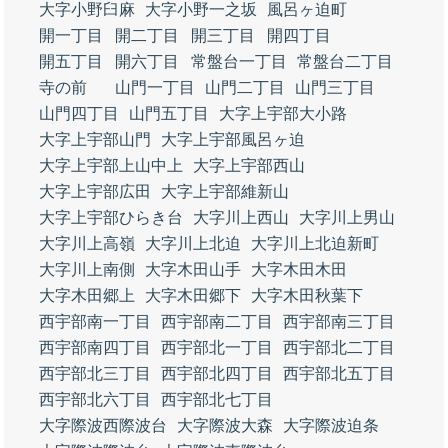
大字小野臼麻
大字小野一之坂
風呂ヶ迫町
開一丁目
開二丁目
開三丁目
開四丁目
開五丁目
開六丁目
常盤台一丁目
常盤台二丁目
寺の前
山門一丁目
山門二丁目
山門三丁目
山門四丁目
山門五丁目
大字上宇部大小路
大字上宇部山門
大字上宇部風呂ヶ迫
大字上宇部上山中上
大字上宇部西山
大字上宇部広田
大字上宇部維新山
大字上宇部ひらき台
大字川上西山
大字川上男山
大字川上高嶺
大字川上北迫
大字川上北迫新町
大字川上南側
大字木田山手
大字木田木田
大字木田郷上
大字木田郷下
大字木田秋葉下
西宇部南一丁目
西宇部南二丁目
西宇部南三丁目
西宇部南四丁目
西宇部北一丁目
西宇部北二丁目
西宇部北三丁目
西宇部北四丁目
西宇部北五丁目
西宇部北六丁目
西宇部北七丁目
大字際波西際波台
大字際波大森
大字際波迫条