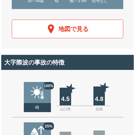
35～44歳
晴
幅～3.5m
信号なし
地図で見る
大字際波の事故の特徴
100%
4.5
4.8
晴
山口県
全国
25%