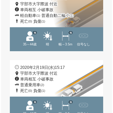
宇部市大字際波 付近
車両相互 小破事故
軽自動車
普通自動二輪小
(1)
(1)
死亡
負傷
(0)
(1)
他
他
35～44歳
晴
幅～3.5m
信号なし
2020年2月19日(水)15:17
宇部市大字際波 付近
車両相互 小破事故
普通乗用車
(2)
死亡
負傷
(0)
(1)
他
他