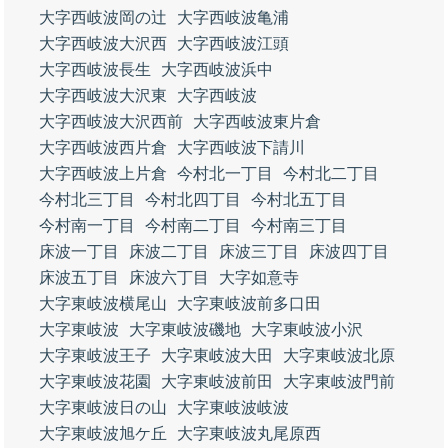
大字西岐波岡の辻
大字西岐波亀浦
大字西岐波大沢西
大字西岐波江頭
大字西岐波長生
大字西岐波浜中
大字西岐波大沢東
大字西岐波
大字西岐波大沢西前
大字西岐波東片倉
大字西岐波西片倉
大字西岐波下請川
大字西岐波上片倉
今村北一丁目
今村北二丁目
今村北三丁目
今村北四丁目
今村北五丁目
今村南一丁目
今村南二丁目
今村南三丁目
床波一丁目
床波二丁目
床波三丁目
床波四丁目
床波五丁目
床波六丁目
大字如意寺
大字東岐波横尾山
大字東岐波前多口田
大字東岐波
大字東岐波磯地
大字東岐波小沢
大字東岐波王子
大字東岐波大田
大字東岐波北原
大字東岐波花園
大字東岐波前田
大字東岐波門前
大字東岐波日の山
大字東岐波岐波
大字東岐波旭ケ丘
大字東岐波丸尾原西