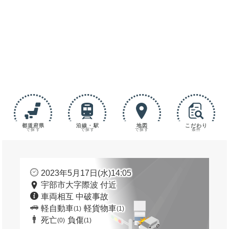
都道府県
沿線・駅
地図
こだわり
で探す
で探す
で探す
条件
2023年5月17日(水)14:05
宇部市大字際波 付近
車両相互 中破事故
軽自動車
軽貨物車
(1)
(1)
死亡
負傷
(0)
(1)