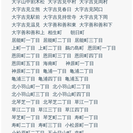
大字山中割木松
大字吉見中村
大字吉見岡村
大字吉見立熊
大字吉見春日
大字吉見関口
大字吉見駅前
大字吉見持世寺
大字吉見下岡
大字吉見温見
大字善和善和東
大字善和善和下
大字善和善和上
相生町
朝日町
居能町一丁目
居能町二丁目
居能町三丁目
上町一丁目
上町二丁目
鵜の島町
恩田町一丁目
恩田町二丁目
恩田町三丁目
恩田町四丁目
恩田町五丁目
海南町
神原町一丁目
神原町二丁目
亀浦一丁目
亀浦二丁目
亀浦三丁目
亀浦四丁目
亀浦五丁目
北小羽山町一丁目
北小羽山町二丁目
北小羽山町三丁目
北小羽山町四丁目
北琴芝一丁目
北琴芝二丁目
草江一丁目
草江二丁目
草江三丁目
草江四丁目
琴芝町一丁目
琴芝町二丁目
寿町一丁目
寿町二丁目
寿町三丁目
小松原町一丁目
小松原町二丁目
五十目山町
幸町