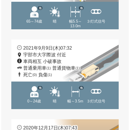
他
他
65～74歳
晴
幅5.5～
３灯式信号
13.0m
2021年9月9日(木)07:32
宇部市大字際波 付近
車両相互 小破事故
普通乗用車
普通貨物車
(1)
(1)
死亡
負傷
(0)
(1)
他
他
0～24歳
晴
幅～3.5m
３灯式信号
2020年12月17日(木)07:43