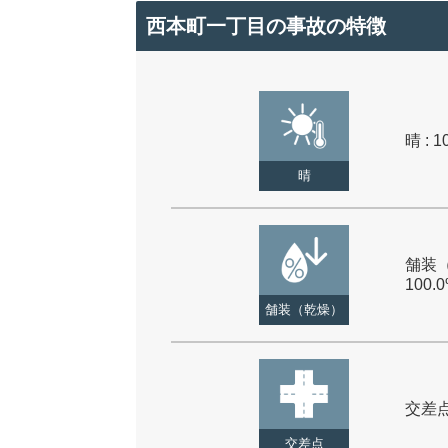
西本町一丁目の事故の特徴
晴 : 1
晴
舗装（
100.
舗装（乾燥）
交差点 
交差点