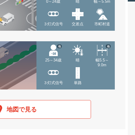
0～24歳
晴
幅～5.5m
３灯式信号
交差点
市町村道
他
他
25～34歳
晴
幅5.5～
9.0m
３灯式信号
単路
地図で見る