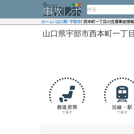
ホーム
/ 山口県
/ 宇部市
/ 西本町一丁目の交通事故情報
山口県宇部市西本町一丁
都道府県
沿線・駅
で探す
で探す