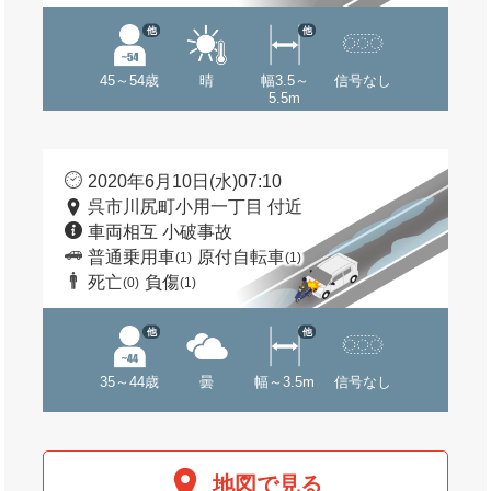
他
他
45～54歳
晴
幅3.5～
信号なし
5.5m
2020年6月10日(水)07:10
呉市川尻町小用一丁目 付近
車両相互 小破事故
普通乗用車
原付自転車
(1)
(1)
死亡
負傷
(0)
(1)
他
他
35～44歳
曇
幅～3.5m
信号なし
地図で見る