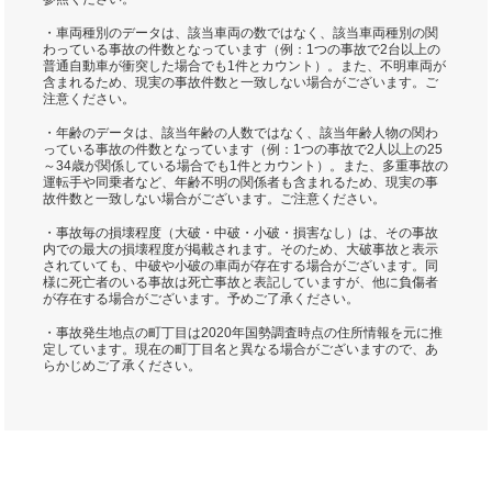
・車両種別のデータは、該当車両の数ではなく、該当車両種別の関
わっている事故の件数となっています（例：1つの事故で2台以上の
普通自動車が衝突した場合でも1件とカウント）。また、不明車両が
含まれるため、現実の事故件数と一致しない場合がございます。ご
注意ください。
・年齢のデータは、該当年齢の人数ではなく、該当年齢人物の関わ
っている事故の件数となっています（例：1つの事故で2人以上の25
～34歳が関係している場合でも1件とカウント）。また、多重事故の
運転手や同乗者など、年齢不明の関係者も含まれるため、現実の事
故件数と一致しない場合がございます。ご注意ください。
・事故毎の損壊程度（大破・中破・小破・損害なし）は、その事故
内での最大の損壊程度が掲載されます。そのため、大破事故と表示
されていても、中破や小破の車両が存在する場合がございます。同
様に死亡者のいる事故は死亡事故と表記していますが、他に負傷者
が存在する場合がございます。予めご了承ください。
・事故発生地点の町丁目は2020年国勢調査時点の住所情報を元に推
定しています。現在の町丁目名と異なる場合がございますので、あ
らかじめご了承ください。