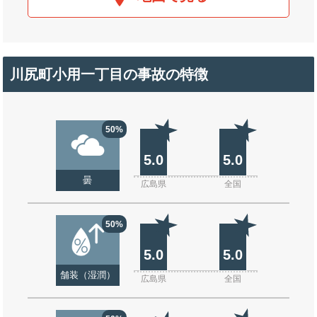
川尻町小用一丁目の事故の特徴
50%
5.0
5.0
曇
広島県
全国
50%
5.0
5.0
舗装（湿潤）
広島県
全国