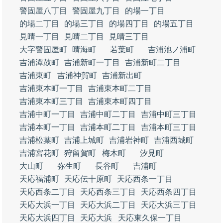
警固屋八丁目
警固屋九丁目
的場一丁目
的場二丁目
的場三丁目
的場四丁目
的場五丁目
見晴一丁目
見晴二丁目
見晴三丁目
大字警固屋町
晴海町
若葉町
吉浦池ノ浦町
吉浦潭鼓町
吉浦新町一丁目
吉浦新町二丁目
吉浦東町
吉浦神賀町
吉浦新出町
吉浦東本町一丁目
吉浦東本町二丁目
吉浦東本町三丁目
吉浦東本町四丁目
吉浦中町一丁目
吉浦中町二丁目
吉浦中町三丁目
吉浦本町一丁目
吉浦本町二丁目
吉浦本町三丁目
吉浦松葉町
吉浦上城町
吉浦岩神町
吉浦西城町
吉浦宮花町
狩留賀町
梅木町
汐見町
大山町
弥生町
長谷町
吉浦町
天応福浦町
天応伝十原町
天応西条一丁目
天応西条二丁目
天応西条三丁目
天応西条四丁目
天応大浜一丁目
天応大浜二丁目
天応大浜三丁目
天応大浜四丁目
天応大浜
天応東久保一丁目