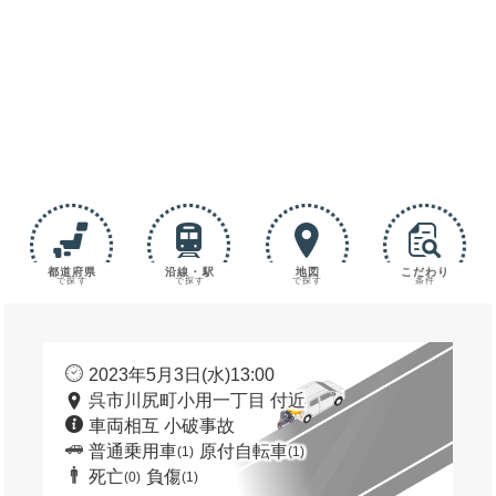
都道府県
沿線・駅
地図
こだわり
で探す
で探す
で探す
条件
2023年5月3日(水)13:00
呉市川尻町小用一丁目 付近
車両相互 小破事故
普通乗用車
原付自転車
(1)
(1)
死亡
負傷
(0)
(1)