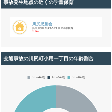
事故発生地点の近くの学童保育
川尻児童会
呉市川尻町久俊1-5-24 川尻小学校内
2.2km
交通事故の川尻町小用一丁目の年齢割合