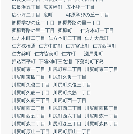
広長浜五丁目
広黄幡町
広小坪一丁目
広小坪二丁目
広町
郷原学びの丘一丁目
郷原学びの丘二丁目
郷原野路の里一丁目
郷原野路の里二丁目
郷原町
仁方本町一丁目
仁方本町二丁目
仁方本町三丁目
仁方大歳町
仁方桟橋通
仁方中筋町
仁方宮上町
仁方西神町
仁方錦町
仁方皆実町
仁方町
瀬戸見町
押込西平町
下蒲刈町三之瀬
下蒲刈町下島
川尻町東一丁目
川尻町東二丁目
川尻町東三丁目
川尻町東四丁目
川尻町久俊一丁目
川尻町久俊二丁目
川尻町久俊三丁目
川尻町久筋一丁目
川尻町久筋二丁目
川尻町久筋三丁目
川尻町西一丁目
川尻町西二丁目
川尻町西三丁目
川尻町西四丁目
川尻町西五丁目
川尻町西六丁目
川尻町森一丁目
川尻町森二丁目
川尻町森三丁目
川尻町森四丁目
川尻町原山一丁目
川尻町原山二丁目