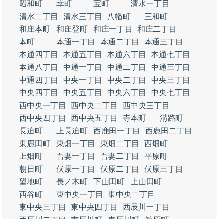
昭和町
幸町
宝町
清水一丁目
清水二丁目
清水三丁目
八幡町
三和町
和庄本町
和庄登町
和庄一丁目
和庄二丁目
本町
本通一丁目
本通二丁目
本通三丁目
本通四丁目
本通五丁目
本通六丁目
本通七丁目
本通八丁目
中通一丁目
中通二丁目
中通三丁目
中通四丁目
中央一丁目
中央二丁目
中央三丁目
中央四丁目
中央五丁目
中央六丁目
中央七丁目
西中央一丁目
西中央二丁目
西中央三丁目
西中央四丁目
西中央五丁目
寺本町
溝路町
長迫町
上長迫町
西鹿田一丁目
西鹿田二丁目
東鹿田町
東畑一丁目
東畑二丁目
西畑町
上畑町
吾妻一丁目
吾妻二丁目
平原町
朝日町
伏原一丁目
伏原二丁目
伏原三丁目
望地町
長ノ木町
下山田町
上山田町
西谷町
東中央一丁目
東中央二丁目
東中央三丁目
東中央四丁目
西辰川一丁目