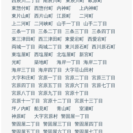
西辰川二丁目
南辰川町
東辰川町
畝原町
東惣付町
西惣付町
内神町
上内神町
東片山町
西片山町
江原町
二河町
上二河町
二河峡町
山手一丁目
山手二丁目
三条一丁目
三条二丁目
三条三丁目
三条四丁目
東三津田町
西三津田町
東愛宕町
西愛宕町
両城一丁目
両城二丁目
東川原石町
西川原石町
東塩屋町
西塩屋町
北塩屋町
新宮町
光町
築地町
海岸一丁目
海岸二丁目
海岸三丁目
海岸四丁目
大字荘山田村
大字和庄町
宮原一丁目
宮原二丁目
宮原三丁目
宮原四丁目
宮原五丁目
宮原六丁目
宮原七丁目
宮原八丁目
宮原九丁目
宮原十丁目
宮原十一丁目
宮原十二丁目
宮原十三丁目
坪ノ内町
船見町
青山町
室瀬町
神原町
大字宮原村
警固屋一丁目
警固屋二丁目
警固屋三丁目
警固屋四丁目
警固屋五丁目
警固屋六丁目
警固屋七丁目