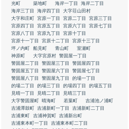
光町
築地町
海岸一丁目
海岸二丁目
海岸三丁目
海岸四丁目
大字荘山田村
大字和庄町
宮原一丁目
宮原二丁目
宮原三丁目
宮原四丁目
宮原五丁目
宮原六丁目
宮原七丁目
宮原八丁目
宮原九丁目
宮原十丁目
宮原十一丁目
宮原十二丁目
宮原十三丁目
坪ノ内町
船見町
青山町
室瀬町
神原町
大字宮原村
警固屋一丁目
警固屋二丁目
警固屋三丁目
警固屋四丁目
警固屋五丁目
警固屋六丁目
警固屋七丁目
警固屋八丁目
警固屋九丁目
的場一丁目
的場二丁目
的場三丁目
的場四丁目
的場五丁目
見晴一丁目
見晴二丁目
見晴三丁目
大字警固屋町
晴海町
若葉町
吉浦池ノ浦町
吉浦潭鼓町
吉浦新町一丁目
吉浦新町二丁目
吉浦東町
吉浦神賀町
吉浦新出町
吉浦東本町一丁目
吉浦東本町二丁目