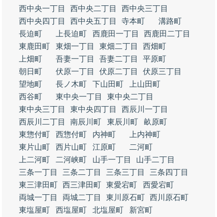
西中央一丁目
西中央二丁目
西中央三丁目
西中央四丁目
西中央五丁目
寺本町
溝路町
長迫町
上長迫町
西鹿田一丁目
西鹿田二丁目
東鹿田町
東畑一丁目
東畑二丁目
西畑町
上畑町
吾妻一丁目
吾妻二丁目
平原町
朝日町
伏原一丁目
伏原二丁目
伏原三丁目
望地町
長ノ木町
下山田町
上山田町
西谷町
東中央一丁目
東中央二丁目
東中央三丁目
東中央四丁目
西辰川一丁目
西辰川二丁目
南辰川町
東辰川町
畝原町
東惣付町
西惣付町
内神町
上内神町
東片山町
西片山町
江原町
二河町
上二河町
二河峡町
山手一丁目
山手二丁目
三条一丁目
三条二丁目
三条三丁目
三条四丁目
東三津田町
西三津田町
東愛宕町
西愛宕町
両城一丁目
両城二丁目
東川原石町
西川原石町
東塩屋町
西塩屋町
北塩屋町
新宮町