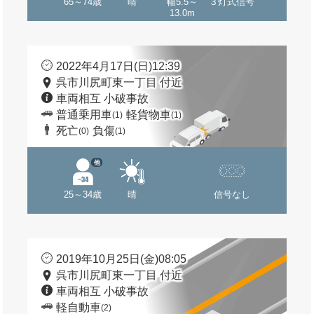
65～74歳
晴
幅5.5～
３灯式信号
13.0m
2022年4月17日(日)12:39
呉市川尻町東一丁目 付近
車両相互 小破事故
普通乗用車
軽貨物車
(1)
(1)
死亡
負傷
(0)
(1)
他
25～34歳
晴
信号なし
2019年10月25日(金)08:05
呉市川尻町東一丁目 付近
車両相互 小破事故
軽自動車
(2)