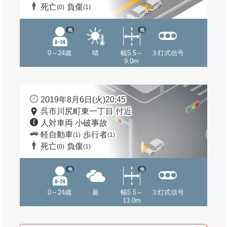
死亡
負傷
(0)
(1)
他
他
0～24歳
晴
幅5.5～
３灯式信号
9.0m
2019年8月6日(火)20:45
呉市川尻町東一丁目 付近
人対車両 小破事故
軽自動車
歩行者
(1)
(1)
死亡
負傷
(0)
(1)
他
他
0～24歳
曇
幅5.5～
３灯式信号
13.0m