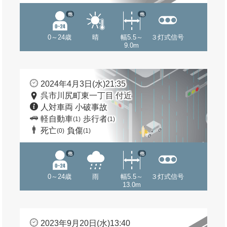
他
他
0～24歳
晴
幅5.5～
３灯式信号
9.0m
2024年4月3日(水)21:35
呉市川尻町東一丁目 付近
人対車両 小破事故
軽自動車
歩行者
(1)
(1)
死亡
負傷
(0)
(1)
他
他
0～24歳
雨
幅5.5～
３灯式信号
13.0m
2023年9月20日(水)13:40