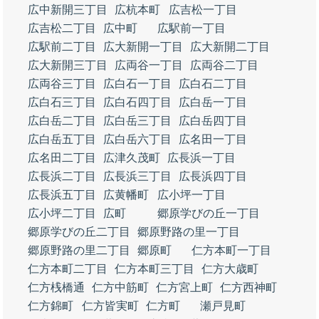
広中新開三丁目
広杭本町
広吉松一丁目
広吉松二丁目
広中町
広駅前一丁目
広駅前二丁目
広大新開一丁目
広大新開二丁目
広大新開三丁目
広両谷一丁目
広両谷二丁目
広両谷三丁目
広白石一丁目
広白石二丁目
広白石三丁目
広白石四丁目
広白岳一丁目
広白岳二丁目
広白岳三丁目
広白岳四丁目
広白岳五丁目
広白岳六丁目
広名田一丁目
広名田二丁目
広津久茂町
広長浜一丁目
広長浜二丁目
広長浜三丁目
広長浜四丁目
広長浜五丁目
広黄幡町
広小坪一丁目
広小坪二丁目
広町
郷原学びの丘一丁目
郷原学びの丘二丁目
郷原野路の里一丁目
郷原野路の里二丁目
郷原町
仁方本町一丁目
仁方本町二丁目
仁方本町三丁目
仁方大歳町
仁方桟橋通
仁方中筋町
仁方宮上町
仁方西神町
仁方錦町
仁方皆実町
仁方町
瀬戸見町