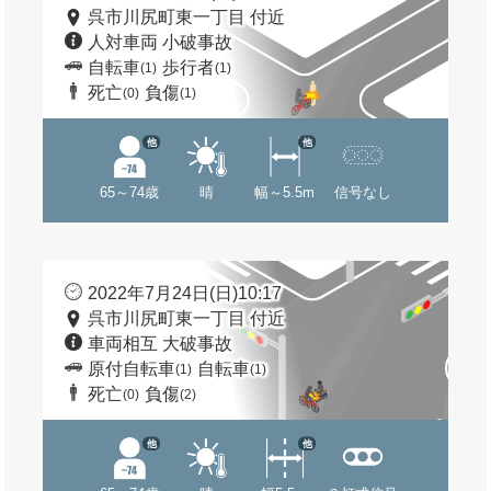
呉市川尻町東一丁目 付近
人対車両 小破事故
自転車
歩行者
(1)
(1)
死亡
負傷
(0)
(1)
他
他
65～74歳
晴
幅～5.5m
信号なし
2022年7月24日(日)10:17
呉市川尻町東一丁目 付近
車両相互 大破事故
原付自転車
自転車
(1)
(1)
死亡
負傷
(0)
(2)
他
他