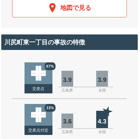
地図で見る
川尻町東一丁目の事故の特徴
67%
3.9
3.9
交差点
広島県
全国
33%
3.6
4.3
交差点付近
広島県
全国