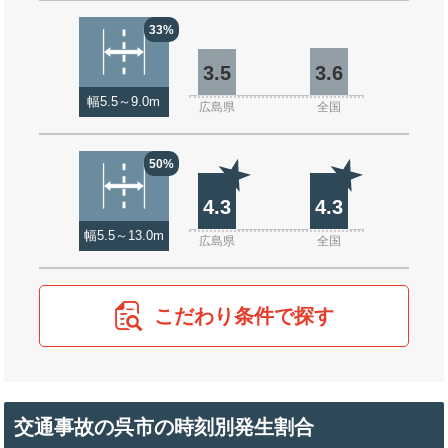
33%
3.5
3.6
幅5.5～9.0m
広島県
全国
50%
4.3
4.3
幅5.5～13.0m
広島県
全国
こだわり条件で探す
交通事故の呉市の時刻別発生割合