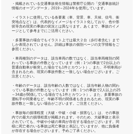
・掲載されている交通事故発生情報は警察庁公開の「交通事故統計
情報のオープンデータ」2019～2024年を使用しています。
・イラストに使用している各要素（車、背景、車、天候、信号、衝
突地点など）は、代表的なイメージをイラスト化しており、色や形
状等含め現実の事故の状況とは異なります。あくまで、事故のイメ
ージとして参考までにご活用ください。
・多重事故の場合でもイラスト上では最大２台（歩行者含む）まで
しか表現されていません。詳細は事故の個別ページの文字情報をご
参照ください。
・車両種別のデータは、該当車両の数ではなく、該当車両種別の関
わっている事故の件数となっています（例：1つの事故で2台以上の
普通自動車が衝突した場合でも1件とカウント）。また、不明車両が
含まれるため、現実の事故件数と一致しない場合がございます。ご
注意ください。
・年齢のデータは、該当年齢の人数ではなく、該当年齢人物の関わ
っている事故の件数となっています（例：1つの事故で2人以上の25
～34歳が関係している場合でも1件とカウント）。また、多重事故の
運転手や同乗者など、年齢不明の関係者も含まれるため、現実の事
故件数と一致しない場合がございます。ご注意ください。
・事故毎の損壊程度（大破・中破・小破・損害なし）は、その事故
内での最大の損壊程度が掲載されます。そのため、大破事故と表示
されていても、中破や小破の車両が存在する場合がございます。同
様に死亡者のいる事故は死亡事故と表記していますが、他に負傷者
が存在する場合がございます。予めご了承ください。