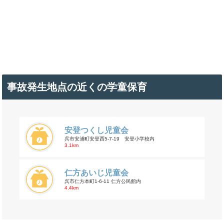
事故発生地点の近くの学童保育
安登つくし児童会
呉市安浦町安登西5-7-19 安登小学校内
3.1km
仁方あいじ児童会
呉市仁方本町1-6-11 仁方公民館内
4.4km