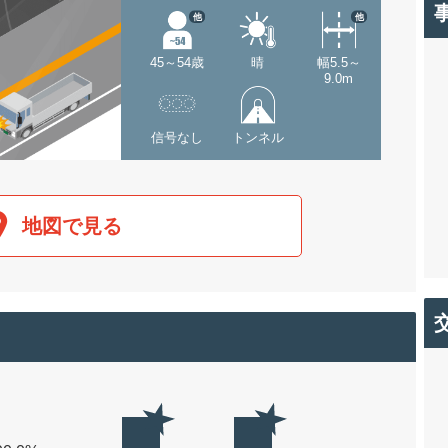
他
他
45～54歳
晴
幅5.5～
9.0m
信号なし
トンネル
地図で見る