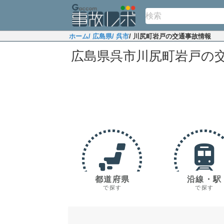
ホーム
/ 広島県
/ 呉市
/ 川尻町岩戸の交通事故情報
広島県呉市川尻町岩戸の
都道府県
沿線・駅
で探す
で探す