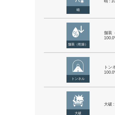
晴 : 1
晴
舗装（
100.
舗装（乾燥）
トンネ
100.
トンネル
大破 :
大破