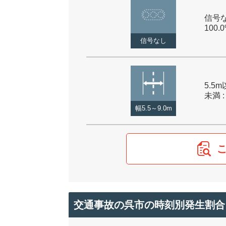
信号な
100.
信号なし
5.5m
未満 :
幅5.5～9.0m
交通事故の呉市の時刻別発生割合