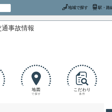
地域で探す
駅・路
交通事故情報
地図
こだわり
で探す
条件