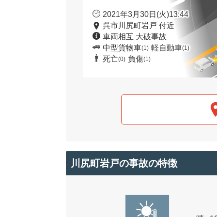
2021年3月30日(火)13:44
呉市川尻町岩戸 付近
車両相互 大破事故
中型貨物車
軽自動車
(1)
(1)
死亡
負傷
(0)
(1)
川尻町岩戸の事故の特徴