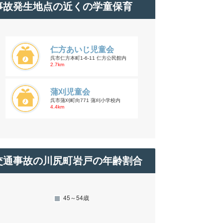
事故発生地点の近くの学童保育
仁方あいじ児童会
呉市仁方本町1-6-11 仁方公民館内
2.7km
蒲刈児童会
呉市蒲刈町向771 蒲刈小学校内
4.4km
交通事故の川尻町岩戸の年齢割合