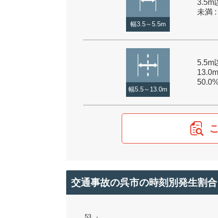
3.5m
未満 :
幅3.5～5.5m
5.5
13.0
50.0
幅5.5～13.0m
交通事故の呉市の時刻別発生割合