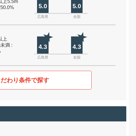
以上5.5m
5.0
5.0
 50.0%
広島県
全国
m以上
m未満 :
4.3
4.3
%
広島県
全国
こだわり条件で探す