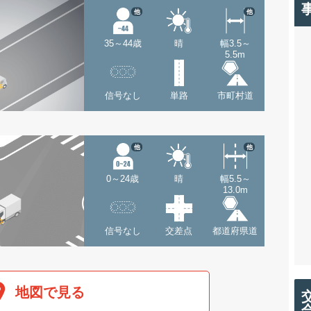
他
他
35～44歳
晴
幅3.5～
5.5m
信号なし
単路
市町村道
他
他
0～24歳
晴
幅5.5～
13.0m
信号なし
交差点
都道府県道
地図で見る