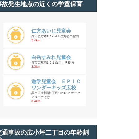
事故発生地点の近くの学童保育
仁方あいじ児童会
呉市仁方本町1-6-11 仁方公民館内
2.4km
白岳すみれ児童会
呉市広駅前1-6-1 白岳小学校内
3.3km
遊学児童会 ＥＰＩＣ
ワンダーキッズ広校
呉市広大新開1丁目10543-2 オーク
アリーナそば
3.4km
交通事故の広小坪二丁目の年齢割
合