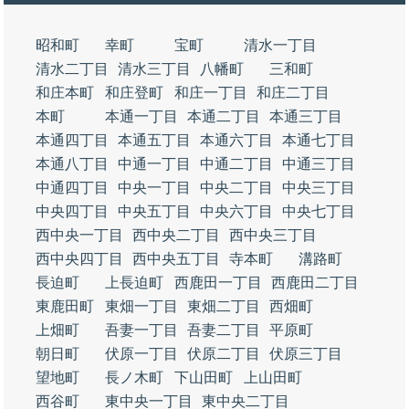
昭和町
幸町
宝町
清水一丁目
清水二丁目
清水三丁目
八幡町
三和町
和庄本町
和庄登町
和庄一丁目
和庄二丁目
本町
本通一丁目
本通二丁目
本通三丁目
本通四丁目
本通五丁目
本通六丁目
本通七丁目
本通八丁目
中通一丁目
中通二丁目
中通三丁目
中通四丁目
中央一丁目
中央二丁目
中央三丁目
中央四丁目
中央五丁目
中央六丁目
中央七丁目
西中央一丁目
西中央二丁目
西中央三丁目
西中央四丁目
西中央五丁目
寺本町
溝路町
長迫町
上長迫町
西鹿田一丁目
西鹿田二丁目
東鹿田町
東畑一丁目
東畑二丁目
西畑町
上畑町
吾妻一丁目
吾妻二丁目
平原町
朝日町
伏原一丁目
伏原二丁目
伏原三丁目
望地町
長ノ木町
下山田町
上山田町
西谷町
東中央一丁目
東中央二丁目