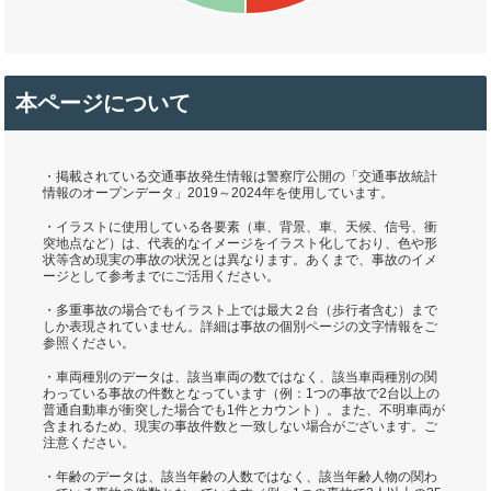
本ページについて
・掲載されている交通事故発生情報は警察庁公開の「交通事故統計
情報のオープンデータ」2019～2024年を使用しています。
・イラストに使用している各要素（車、背景、車、天候、信号、衝
突地点など）は、代表的なイメージをイラスト化しており、色や形
状等含め現実の事故の状況とは異なります。あくまで、事故のイメ
ージとして参考までにご活用ください。
・多重事故の場合でもイラスト上では最大２台（歩行者含む）まで
しか表現されていません。詳細は事故の個別ページの文字情報をご
参照ください。
・車両種別のデータは、該当車両の数ではなく、該当車両種別の関
わっている事故の件数となっています（例：1つの事故で2台以上の
普通自動車が衝突した場合でも1件とカウント）。また、不明車両が
含まれるため、現実の事故件数と一致しない場合がございます。ご
注意ください。
・年齢のデータは、該当年齢の人数ではなく、該当年齢人物の関わ