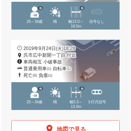
他
他
25～34歳
晴
幅13.0～
信号なし
19.5m
2019年9月24日(火)18:28
呉市広中新開一丁目 付近
車両相互 小破事故
普通乗用車
自転車
(1)
(1)
死亡
負傷
(0)
(1)
他
他
25～34歳
晴
幅5.5～
３灯式信号
13.0m
地図で見る