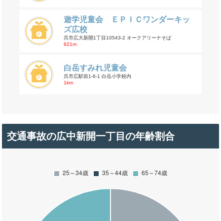
遊学児童会 ＥＰＩＣワンダーキッ
ズ広校
呉市広大新開1丁目10543-2 オークアリーナそば
921m
白岳すみれ児童会
呉市広駅前1-6-1 白岳小学校内
1km
交通事故の広中新開一丁目の年齢割合