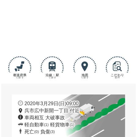
都道府県
沿線・駅
地図
こだわり
で探す
で探す
で探す
条件
2020年3月29日(日)09:00
呉市広中新開一丁目 付近
車両相互 大破事故
軽自動車
軽貨物車
(1)
(1)
死亡
負傷
(0)
(3)