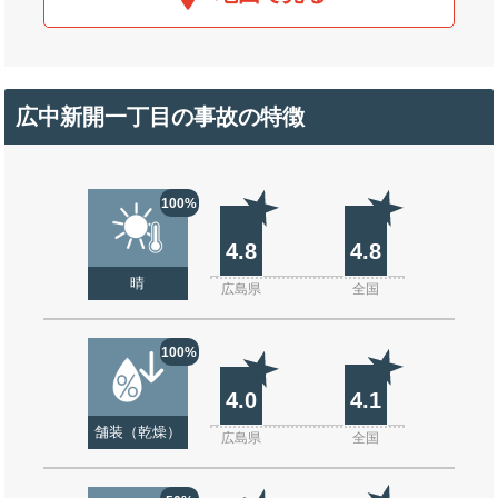
広中新開一丁目の事故の特徴
100%
4.8
4.8
晴
広島県
全国
100%
4.0
4.1
舗装（乾燥）
広島県
全国