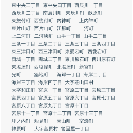
東中央三丁目
東中央四丁目
西辰川一丁目
西辰川二丁目
南辰川町
東辰川町
畝原町
東惣付町
西惣付町
内神町
上内神町
東片山町
西片山町
江原町
二河町
上二河町
二河峡町
山手一丁目
山手二丁目
三条一丁目
三条二丁目
三条三丁目
三条四丁目
東三津田町
西三津田町
東愛宕町
西愛宕町
両城一丁目
両城二丁目
東川原石町
西川原石町
東塩屋町
西塩屋町
北塩屋町
新宮町
光町
築地町
海岸一丁目
海岸二丁目
海岸三丁目
海岸四丁目
大字荘山田村
大字和庄町
宮原一丁目
宮原二丁目
宮原三丁目
宮原四丁目
宮原五丁目
宮原六丁目
宮原七丁目
宮原八丁目
宮原九丁目
宮原十丁目
宮原十一丁目
宮原十二丁目
宮原十三丁目
坪ノ内町
船見町
青山町
室瀬町
神原町
大字宮原村
警固屋一丁目