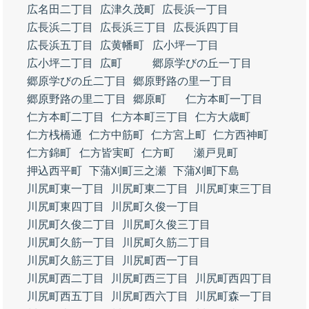
広名田二丁目
広津久茂町
広長浜一丁目
広長浜二丁目
広長浜三丁目
広長浜四丁目
広長浜五丁目
広黄幡町
広小坪一丁目
広小坪二丁目
広町
郷原学びの丘一丁目
郷原学びの丘二丁目
郷原野路の里一丁目
郷原野路の里二丁目
郷原町
仁方本町一丁目
仁方本町二丁目
仁方本町三丁目
仁方大歳町
仁方桟橋通
仁方中筋町
仁方宮上町
仁方西神町
仁方錦町
仁方皆実町
仁方町
瀬戸見町
押込西平町
下蒲刈町三之瀬
下蒲刈町下島
川尻町東一丁目
川尻町東二丁目
川尻町東三丁目
川尻町東四丁目
川尻町久俊一丁目
川尻町久俊二丁目
川尻町久俊三丁目
川尻町久筋一丁目
川尻町久筋二丁目
川尻町久筋三丁目
川尻町西一丁目
川尻町西二丁目
川尻町西三丁目
川尻町西四丁目
川尻町西五丁目
川尻町西六丁目
川尻町森一丁目