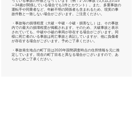
っている事故の件数となっています（例：1つの事故で2人以上の25
～34歳が関係している場合でも1件とカウント）。また、多重事故の
運転手や同乗者など、年齢不明の関係者も含まれるため、現実の事
故件数と一致しない場合がございます。ご注意ください。
・事故毎の損壊程度（大破・中破・小破・損害なし）は、その事故
内での最大の損壊程度が掲載されます。そのため、大破事故と表示
されていても、中破や小破の車両が存在する場合がございます。同
様に死亡者のいる事故は死亡事故と表記していますが、他に負傷者
が存在する場合がございます。予めご了承ください。
・事故発生地点の町丁目は2020年国勢調査時点の住所情報を元に推
定しています。現在の町丁目名と異なる場合がございますので、あ
らかじめご了承ください。