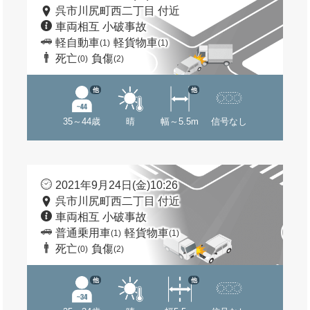
呉市川尻町西二丁目 付近
車両相互 小破事故
軽自動車
軽貨物車
(1)
(1)
死亡
負傷
(0)
(2)
他
他
35～44歳
晴
幅～5.5m
信号なし
2021年9月24日(金)10:26
呉市川尻町西二丁目 付近
車両相互 小破事故
普通乗用車
軽貨物車
(1)
(1)
死亡
負傷
(0)
(2)
他
他