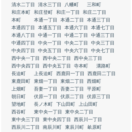
清水二丁目
清水三丁目
八幡町
三和町
和庄本町
和庄登町
和庄一丁目
和庄二丁目
本町
本通一丁目
本通二丁目
本通三丁目
本通四丁目
本通五丁目
本通六丁目
本通七丁目
本通八丁目
中通一丁目
中通二丁目
中通三丁目
中通四丁目
中央一丁目
中央二丁目
中央三丁目
中央四丁目
中央五丁目
中央六丁目
中央七丁目
西中央一丁目
西中央二丁目
西中央三丁目
西中央四丁目
西中央五丁目
寺本町
溝路町
長迫町
上長迫町
西鹿田一丁目
西鹿田二丁目
東鹿田町
東畑一丁目
東畑二丁目
西畑町
上畑町
吾妻一丁目
吾妻二丁目
平原町
朝日町
伏原一丁目
伏原二丁目
伏原三丁目
望地町
長ノ木町
下山田町
上山田町
西谷町
東中央一丁目
東中央二丁目
東中央三丁目
東中央四丁目
西辰川一丁目
西辰川二丁目
南辰川町
東辰川町
畝原町