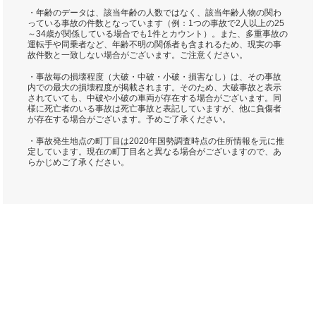
・年齢のデータは、該当年齢の人数ではなく、該当年齢人物の関わ
っている事故の件数となっています（例：1つの事故で2人以上の25
～34歳が関係している場合でも1件とカウント）。また、多重事故の
運転手や同乗者など、年齢不明の関係者も含まれるため、現実の事
故件数と一致しない場合がございます。ご注意ください。
・事故毎の損壊程度（大破・中破・小破・損害なし）は、その事故
内での最大の損壊程度が掲載されます。そのため、大破事故と表示
されていても、中破や小破の車両が存在する場合がございます。同
様に死亡者のいる事故は死亡事故と表記していますが、他に負傷者
が存在する場合がございます。予めご了承ください。
・事故発生地点の町丁目は2020年国勢調査時点の住所情報を元に推
定しています。現在の町丁目名と異なる場合がございますので、あ
らかじめご了承ください。