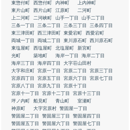
東惣付町
西惣付町
内神町
上内神町
東片山町
西片山町
江原町
二河町
上二河町
二河峡町
山手一丁目
山手二丁目
三条一丁目
三条二丁目
三条三丁目
三条四丁目
東三津田町
西三津田町
東愛宕町
西愛宕町
両城一丁目
両城二丁目
東川原石町
西川原石町
東塩屋町
西塩屋町
北塩屋町
新宮町
光町
築地町
海岸一丁目
海岸二丁目
海岸三丁目
海岸四丁目
大字荘山田村
大字和庄町
宮原一丁目
宮原二丁目
宮原三丁目
宮原四丁目
宮原五丁目
宮原六丁目
宮原七丁目
宮原八丁目
宮原九丁目
宮原十丁目
宮原十一丁目
宮原十二丁目
宮原十三丁目
坪ノ内町
船見町
青山町
室瀬町
神原町
大字宮原村
警固屋一丁目
警固屋二丁目
警固屋三丁目
警固屋四丁目
警固屋五丁目
警固屋六丁目
警固屋七丁目