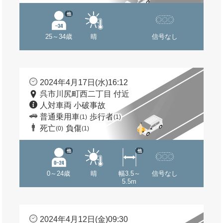
他
25～34歳
晴
信号なし
2024年4月17日(水)16:12
呉市川尻町西二丁目 付近
人対車両 小破事故
普通乗用車
歩行者
(1)
(1)
死亡
負傷
(0)
(1)
他
他
0～24歳
晴
幅3.5～
信号なし
5.5m
2024年4月12日(金)09:30