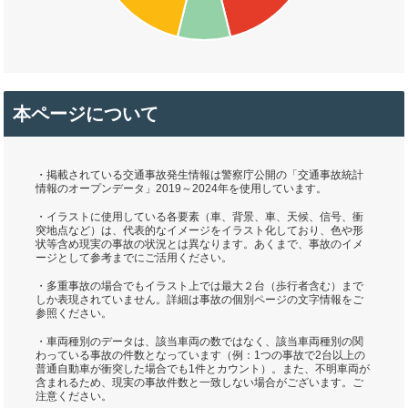
本ページについて
・掲載されている交通事故発生情報は警察庁公開の「交通事故統計
情報のオープンデータ」2019～2024年を使用しています。
・イラストに使用している各要素（車、背景、車、天候、信号、衝
突地点など）は、代表的なイメージをイラスト化しており、色や形
状等含め現実の事故の状況とは異なります。あくまで、事故のイメ
ージとして参考までにご活用ください。
・多重事故の場合でもイラスト上では最大２台（歩行者含む）まで
しか表現されていません。詳細は事故の個別ページの文字情報をご
参照ください。
・車両種別のデータは、該当車両の数ではなく、該当車両種別の関
わっている事故の件数となっています（例：1つの事故で2台以上の
普通自動車が衝突した場合でも1件とカウント）。また、不明車両が
含まれるため、現実の事故件数と一致しない場合がございます。ご
注意ください。