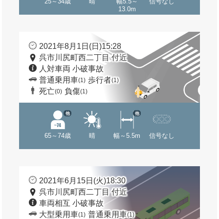
25～34歳
晴
幅5.5～
信号なし
13.0m
2021年8月1日(日)15:28
呉市川尻町西二丁目 付近
人対車両 小破事故
普通乗用車
歩行者
(1)
(1)
死亡
負傷
(0)
(1)
他
他
65～74歳
晴
幅～5.5m
信号なし
2021年6月15日(火)18:30
呉市川尻町西二丁目 付近
車両相互 小破事故
大型乗用車
普通乗用車
(1)
(1)