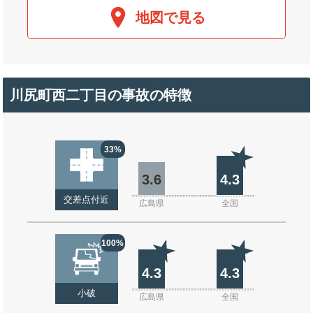
地図で見る
川尻町西二丁目の事故の特徴
33%
3.6
4.3
交差点付近
広島県
全国
100%
4.3
4.3
小破
広島県
全国