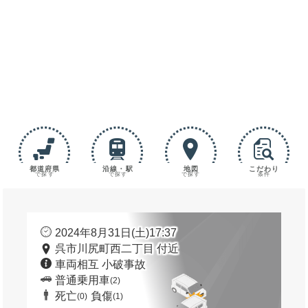
都道府県
沿線・駅
地図
こだわり
で探す
で探す
で探す
条件
2024年8月31日(土)17:37
呉市川尻町西二丁目 付近
車両相互 小破事故
普通乗用車
(2)
死亡
負傷
(0)
(1)