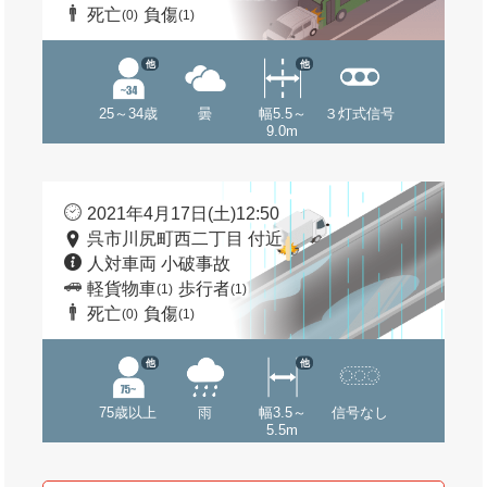
死亡
負傷
(0)
(1)
他
他
25～34歳
曇
幅5.5～
３灯式信号
9.0m
2021年4月17日(土)12:50
呉市川尻町西二丁目 付近
人対車両 小破事故
軽貨物車
歩行者
(1)
(1)
死亡
負傷
(0)
(1)
他
他
75歳以上
雨
幅3.5～
信号なし
5.5m