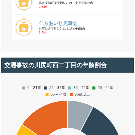
呉市安浦町安登西5-7-19 安登小学校内
3.6km
仁方あいじ児童会
呉市仁方本町1-6-11 仁方公民館内
3.9km
交通事故の川尻町西二丁目の年齢割合