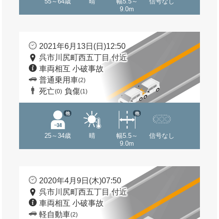
55～64歳
晴
幅5.5～
信号なし
9.0m
2021年6月13日(日)12:50
呉市川尻町西五丁目 付近
車両相互 小破事故
普通乗用車
(2)
死亡
負傷
(0)
(1)
他
他
25～34歳
晴
幅5.5～
信号なし
9.0m
2020年4月9日(木)07:50
呉市川尻町西五丁目 付近
車両相互 小破事故
軽自動車
(2)