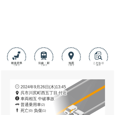
都道府県
沿線・駅
地図
こだわり
で探す
で探す
で探す
条件
2024年9月26日(木)13:45
呉市川尻町西五丁目 付近
車両相互 中破事故
普通乗用車
(2)
死亡
負傷
(0)
(1)