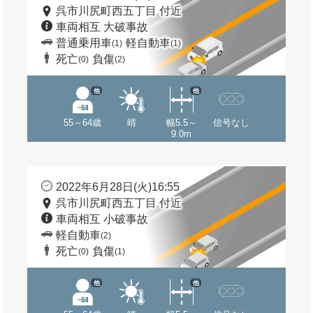
呉市川尻町西五丁目 付近
車両相互 大破事故
普通乗用車
軽自動車
(1)
(1)
死亡
負傷
(0)
(2)
他
他
55～64歳
晴
幅5.5～
信号なし
9.0m
2022年6月28日(火)16:55
呉市川尻町西五丁目 付近
車両相互 小破事故
軽自動車
(2)
死亡
負傷
(0)
(1)
他
他