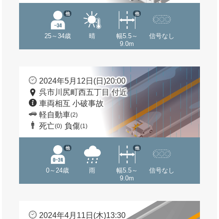
他
他
25～34歳
晴
幅5.5～
信号なし
9.0m
2024年5月12日(日)20:00
呉市川尻町西五丁目 付近
車両相互 小破事故
軽自動車
(2)
死亡
負傷
(0)
(1)
他
他
0～24歳
雨
幅5.5～
信号なし
9.0m
2024年4月11日(木)13:30