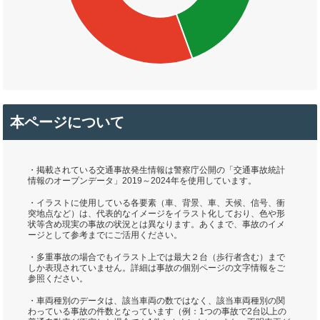
本ページについて
・掲載されている交通事故発生情報は警察庁公開の「交通事故統計
情報のオープンデータ」2019～2024年を使用しています。
・イラストに使用している各要素（車、背景、車、天候、信号、衝
突地点など）は、代表的なイメージをイラスト化しており、色や形
状等含め現実の事故の状況とは異なります。あくまで、事故のイメ
ージとして参考までにご活用ください。
・多重事故の場合でもイラスト上では最大２台（歩行者含む）まで
しか表現されていません。詳細は事故の個別ページの文字情報をご
参照ください。
・車両種別のデータは、該当車両の数ではなく、該当車両種別の関
わっている事故の件数となっています（例：1つの事故で2台以上の