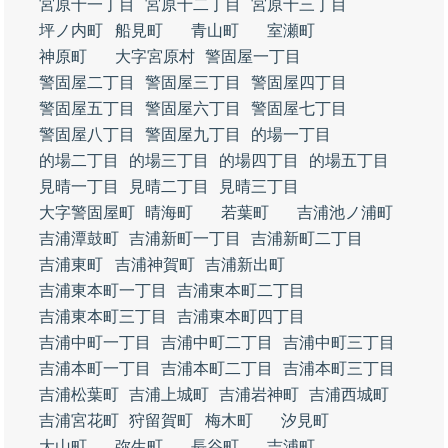
宮原十一丁目
宮原十二丁目
宮原十三丁目
坪ノ内町
船見町
青山町
室瀬町
神原町
大字宮原村
警固屋一丁目
警固屋二丁目
警固屋三丁目
警固屋四丁目
警固屋五丁目
警固屋六丁目
警固屋七丁目
警固屋八丁目
警固屋九丁目
的場一丁目
的場二丁目
的場三丁目
的場四丁目
的場五丁目
見晴一丁目
見晴二丁目
見晴三丁目
大字警固屋町
晴海町
若葉町
吉浦池ノ浦町
吉浦潭鼓町
吉浦新町一丁目
吉浦新町二丁目
吉浦東町
吉浦神賀町
吉浦新出町
吉浦東本町一丁目
吉浦東本町二丁目
吉浦東本町三丁目
吉浦東本町四丁目
吉浦中町一丁目
吉浦中町二丁目
吉浦中町三丁目
吉浦本町一丁目
吉浦本町二丁目
吉浦本町三丁目
吉浦松葉町
吉浦上城町
吉浦岩神町
吉浦西城町
吉浦宮花町
狩留賀町
梅木町
汐見町
大山町
弥生町
長谷町
吉浦町