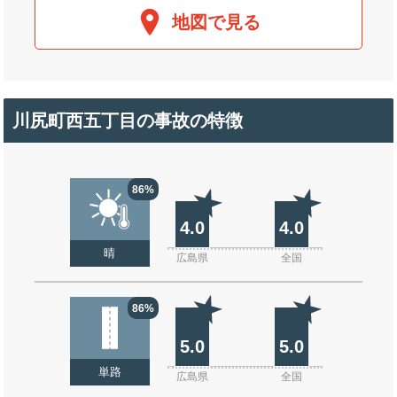
地図で見る
川尻町西五丁目の事故の特徴
86%
4.0
4.0
晴
広島県
全国
86%
5.0
5.0
単路
広島県
全国