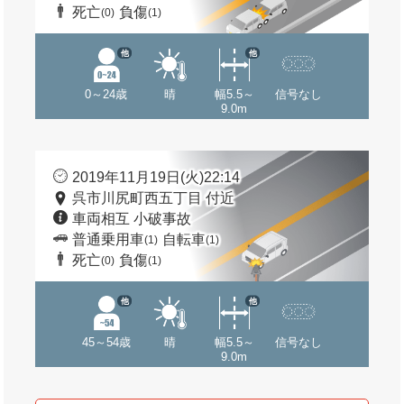
死亡
負傷
(0)
(1)
他
他
0～24歳
晴
幅5.5～
信号なし
9.0m
2019年11月19日(火)22:14
呉市川尻町西五丁目 付近
車両相互 小破事故
普通乗用車
自転車
(1)
(1)
死亡
負傷
(0)
(1)
他
他
45～54歳
晴
幅5.5～
信号なし
9.0m