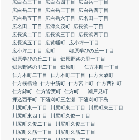
広白石三丁目
広白石四丁目
広白岳一丁目
広白岳二丁目
広白岳三丁目
広白岳四丁目
広白岳五丁目
広白岳六丁目
広名田一丁目
広名田二丁目
広津久茂町
広長浜一丁目
広長浜二丁目
広長浜三丁目
広長浜四丁目
広長浜五丁目
広黄幡町
広小坪一丁目
広小坪二丁目
広町
郷原学びの丘一丁目
郷原学びの丘二丁目
郷原野路の里一丁目
郷原野路の里二丁目
郷原町
仁方本町一丁目
仁方本町二丁目
仁方本町三丁目
仁方大歳町
仁方桟橋通
仁方中筋町
仁方宮上町
仁方西神町
仁方錦町
仁方皆実町
仁方町
瀬戸見町
押込西平町
下蒲刈町三之瀬
下蒲刈町下島
川尻町東一丁目
川尻町東二丁目
川尻町東三丁目
川尻町東四丁目
川尻町久俊一丁目
川尻町久俊二丁目
川尻町久俊三丁目
川尻町久筋一丁目
川尻町久筋二丁目