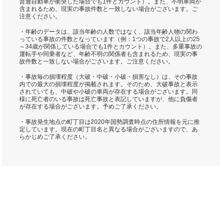
普通自動車が衝突した場合でも1件とカウント）。また、不明車両が
含まれるため、現実の事故件数と一致しない場合がございます。ご
注意ください。
・年齢のデータは、該当年齢の人数ではなく、該当年齢人物の関わ
っている事故の件数となっています（例：1つの事故で2人以上の25
～34歳が関係している場合でも1件とカウント）。また、多重事故の
運転手や同乗者など、年齢不明の関係者も含まれるため、現実の事
故件数と一致しない場合がございます。ご注意ください。
・事故毎の損壊程度（大破・中破・小破・損害なし）は、その事故
内での最大の損壊程度が掲載されます。そのため、大破事故と表示
されていても、中破や小破の車両が存在する場合がございます。同
様に死亡者のいる事故は死亡事故と表記していますが、他に負傷者
が存在する場合がございます。予めご了承ください。
・事故発生地点の町丁目は2020年国勢調査時点の住所情報を元に推
定しています。現在の町丁目名と異なる場合がございますので、あ
らかじめご了承ください。