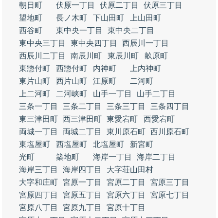
朝日町
伏原一丁目
伏原二丁目
伏原三丁目
望地町
長ノ木町
下山田町
上山田町
西谷町
東中央一丁目
東中央二丁目
東中央三丁目
東中央四丁目
西辰川一丁目
西辰川二丁目
南辰川町
東辰川町
畝原町
東惣付町
西惣付町
内神町
上内神町
東片山町
西片山町
江原町
二河町
上二河町
二河峡町
山手一丁目
山手二丁目
三条一丁目
三条二丁目
三条三丁目
三条四丁目
東三津田町
西三津田町
東愛宕町
西愛宕町
両城一丁目
両城二丁目
東川原石町
西川原石町
東塩屋町
西塩屋町
北塩屋町
新宮町
光町
築地町
海岸一丁目
海岸二丁目
海岸三丁目
海岸四丁目
大字荘山田村
大字和庄町
宮原一丁目
宮原二丁目
宮原三丁目
宮原四丁目
宮原五丁目
宮原六丁目
宮原七丁目
宮原八丁目
宮原九丁目
宮原十丁目