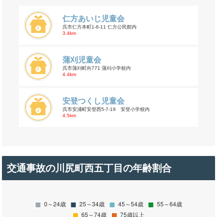
仁方あいじ児童会
呉市仁方本町1-6-11 仁方公民館内
3.4km
蒲刈児童会
呉市蒲刈町向771 蒲刈小学校内
4.4km
安登つくし児童会
呉市安浦町安登西5-7-19 安登小学校内
4.5km
交通事故の川尻町西五丁目の年齢割合