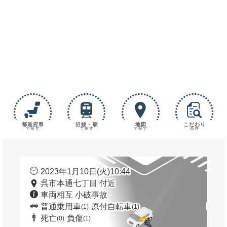
都道府県
沿線・駅
地図
こだわり
で探す
で探す
で探す
条件
2023年1月10日(火)10:44
呉市本通七丁目 付近
車両相互 小破事故
普通乗用車
原付自転車
(1)
(1)
死亡
負傷
(0)
(1)