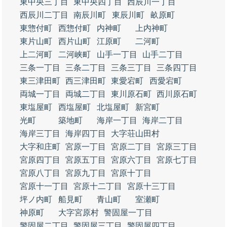
東中央三丁目
東中央四丁目
西辰川一丁目
西辰川二丁目
南辰川町
東辰川町
畝原町
東惣付町
西惣付町
内神町
上内神町
東片山町
西片山町
江原町
二河町
上二河町
二河峡町
山手一丁目
山手二丁目
三条一丁目
三条二丁目
三条三丁目
三条四丁目
東三津田町
西三津田町
東愛宕町
西愛宕町
両城一丁目
両城二丁目
東川原石町
西川原石町
東塩屋町
西塩屋町
北塩屋町
新宮町
光町
築地町
海岸一丁目
海岸二丁目
海岸三丁目
海岸四丁目
大字荘山田村
大字和庄町
宮原一丁目
宮原二丁目
宮原三丁目
宮原四丁目
宮原五丁目
宮原六丁目
宮原七丁目
宮原八丁目
宮原九丁目
宮原十丁目
宮原十一丁目
宮原十二丁目
宮原十三丁目
坪ノ内町
船見町
青山町
室瀬町
神原町
大字宮原村
警固屋一丁目
警固屋二丁目
警固屋三丁目
警固屋四丁目