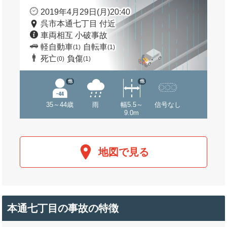
2019年4月29日(月)20:40
呉市本通七丁目 付近
車両相互 小破事故
軽自動車
自転車
(1)
(1)
死亡
負傷
(0)
(1)
他
他
35～44歳
雨
幅5.5～
信号なし
9.0m
地図で見る
本通七丁目の事故の特徴