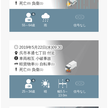
死亡
負傷
(0)
(1)
他
55～64歳
雨
信号なし
2019年5月22日(水)09:30
呉市本通七丁目 付近
車両相互 小破事故
軽貨物車
自転車
(1)
(1)
死亡
負傷
(0)
(1)
他
他
25～34歳
晴
幅5.5～
信号なし
13.0m