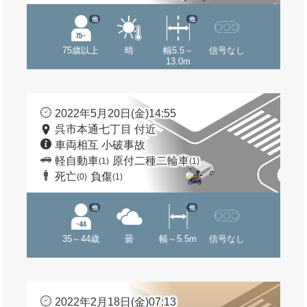
他
他
75歳以上
晴
幅5.5～
信号なし
13.0m
2022年5月20日(金)14:55
呉市本通七丁目 付近
車両相互 小破事故
軽自動車
原付二種二輪車
(1)
(1)
死亡
負傷
(0)
(1)
他
他
35～44歳
曇
幅～5.5m
信号なし
2022年2月18日(金)07:13