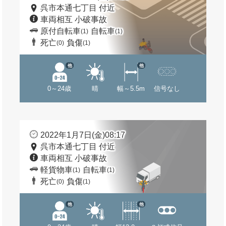
呉市本通七丁目 付近
車両相互 小破事故
原付自転車
自転車
(1)
(1)
死亡
負傷
(0)
(1)
他
他
0～24歳
晴
幅～5.5m
信号なし
2022年1月7日(金)08:17
呉市本通七丁目 付近
車両相互 小破事故
軽貨物車
自転車
(1)
(1)
死亡
負傷
(0)
(1)
他
他