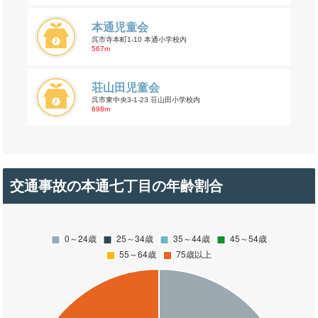
本通児童会
呉市寺本町1-10 本通小学校内
567m
荘山田児童会
呉市東中央3-1-23 荘山田小学校内
698m
交通事故の本通七丁目の年齢割合