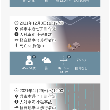
0～24歳
晴
幅13.0m～
３灯式信号
2021年12月3日(金)17:40
呉市本通七丁目 付近
人対車両 小破事故
軽自動車
歩行者
(1)
(1)
死亡
負傷
(0)
(1)
他
他
45～54歳
曇
幅5.5～
信号なし
13.0m
2021年4月29日(木)12:00
呉市本通七丁目 付近
人対車両 小破事故
軽自動車
歩行者
(1)
(1)