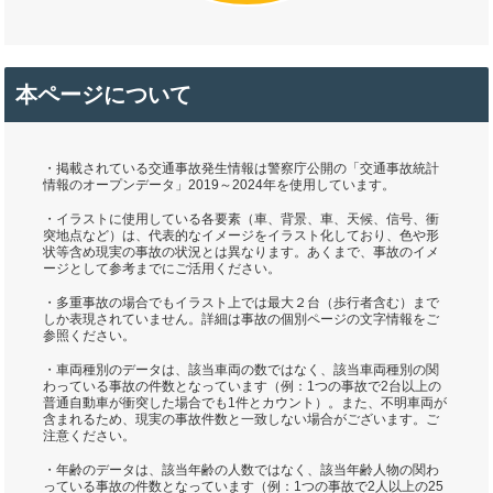
本ページについて
・掲載されている交通事故発生情報は警察庁公開の「交通事故統計
情報のオープンデータ」2019～2024年を使用しています。
・イラストに使用している各要素（車、背景、車、天候、信号、衝
突地点など）は、代表的なイメージをイラスト化しており、色や形
状等含め現実の事故の状況とは異なります。あくまで、事故のイメ
ージとして参考までにご活用ください。
・多重事故の場合でもイラスト上では最大２台（歩行者含む）まで
しか表現されていません。詳細は事故の個別ページの文字情報をご
参照ください。
・車両種別のデータは、該当車両の数ではなく、該当車両種別の関
わっている事故の件数となっています（例：1つの事故で2台以上の
普通自動車が衝突した場合でも1件とカウント）。また、不明車両が
含まれるため、現実の事故件数と一致しない場合がございます。ご
注意ください。
・年齢のデータは、該当年齢の人数ではなく、該当年齢人物の関わ
っている事故の件数となっています（例：1つの事故で2人以上の25