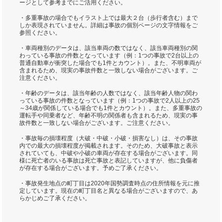
ージとして参考までにご活用ください。
・多重事故の場合でもイラスト上では最大２台（歩行者含む）まで
しか表現されていません。詳細は事故の個別ページの文字情報をご
参照ください。
・車両種別のデータは、該当車両の数ではなく、該当車両種別の関
わっている事故の件数となっています（例：1つの事故で2台以上の
普通自動車が衝突した場合でも1件とカウント）。また、不明車両が
含まれるため、現実の事故件数と一致しない場合がございます。ご
注意ください。
・年齢のデータは、該当年齢の人数ではなく、該当年齢人物の関わ
っている事故の件数となっています（例：1つの事故で2人以上の25
～34歳が関係している場合でも1件とカウント）。また、多重事故の
運転手や同乗者など、年齢不明の関係者も含まれるため、現実の事
故件数と一致しない場合がございます。ご注意ください。
・事故毎の損壊程度（大破・中破・小破・損害なし）は、その事故
内での最大の損壊程度が掲載されます。そのため、大破事故と表示
されていても、中破や小破の車両が存在する場合がございます。同
様に死亡者のいる事故は死亡事故と表記していますが、他に負傷者
が存在する場合がございます。予めご了承ください。
・事故発生地点の町丁目は2020年国勢調査時点の住所情報を元に推
定しています。現在の町丁目名と異なる場合がございますので、あ
らかじめご了承ください。