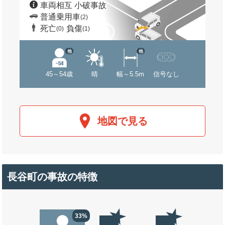
車両相互 小破事故
普通乗用車
(2)
死亡
負傷
(0)
(1)
他
他
45～54歳
晴
幅～5.5m
信号なし
地図で見る
長谷町の事故の特徴
33%