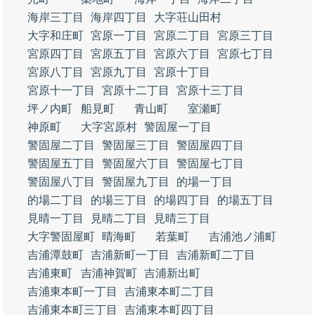
海岸三丁目
海岸四丁目
大字荘山田村
大字和庄町
宮原一丁目
宮原二丁目
宮原三丁目
宮原四丁目
宮原五丁目
宮原六丁目
宮原七丁目
宮原八丁目
宮原九丁目
宮原十丁目
宮原十一丁目
宮原十二丁目
宮原十三丁目
坪ノ内町
船見町
青山町
室瀬町
神原町
大字宮原村
警固屋一丁目
警固屋二丁目
警固屋三丁目
警固屋四丁目
警固屋五丁目
警固屋六丁目
警固屋七丁目
警固屋八丁目
警固屋九丁目
的場一丁目
的場二丁目
的場三丁目
的場四丁目
的場五丁目
見晴一丁目
見晴二丁目
見晴三丁目
大字警固屋町
晴海町
若葉町
吉浦池ノ浦町
吉浦潭鼓町
吉浦新町一丁目
吉浦新町二丁目
吉浦東町
吉浦神賀町
吉浦新出町
吉浦東本町一丁目
吉浦東本町二丁目
吉浦東本町三丁目
吉浦東本町四丁目