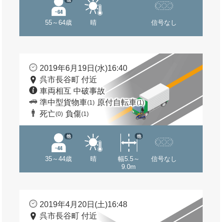
55～64歳
晴
信号なし
2019年6月19日(水)16:40
呉市長谷町 付近
車両相互 中破事故
準中型貨物車
原付自転車
(1)
(1)
死亡
負傷
(0)
(1)
他
他
35～44歳
晴
幅5.5～
信号なし
9.0m
2019年4月20日(土)16:48
呉市長谷町 付近