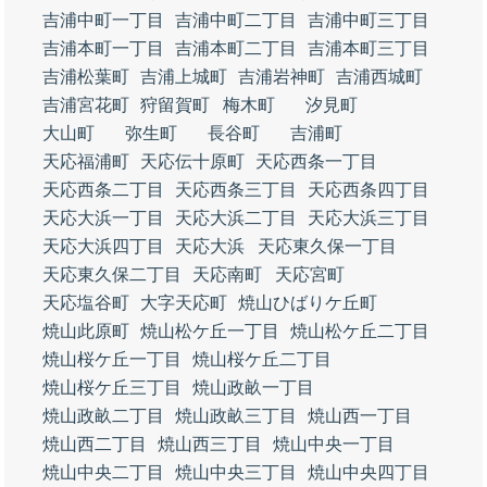
吉浦中町一丁目
吉浦中町二丁目
吉浦中町三丁目
吉浦本町一丁目
吉浦本町二丁目
吉浦本町三丁目
吉浦松葉町
吉浦上城町
吉浦岩神町
吉浦西城町
吉浦宮花町
狩留賀町
梅木町
汐見町
大山町
弥生町
長谷町
吉浦町
天応福浦町
天応伝十原町
天応西条一丁目
天応西条二丁目
天応西条三丁目
天応西条四丁目
天応大浜一丁目
天応大浜二丁目
天応大浜三丁目
天応大浜四丁目
天応大浜
天応東久保一丁目
天応東久保二丁目
天応南町
天応宮町
天応塩谷町
大字天応町
焼山ひばりケ丘町
焼山此原町
焼山松ケ丘一丁目
焼山松ケ丘二丁目
焼山桜ケ丘一丁目
焼山桜ケ丘二丁目
焼山桜ケ丘三丁目
焼山政畝一丁目
焼山政畝二丁目
焼山政畝三丁目
焼山西一丁目
焼山西二丁目
焼山西三丁目
焼山中央一丁目
焼山中央二丁目
焼山中央三丁目
焼山中央四丁目