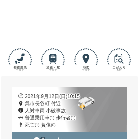
都道府県
沿線・駅
地図
こだわり
で探す
で探す
で探す
条件
2021年9月12日(日)10:15
呉市長谷町 付近
人対車両 小破事故
普通乗用車
歩行者
(1)
(1)
死亡
負傷
(1)
(0)
他