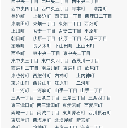
西中央一丁目
西中央二丁目
西中央三丁目
西中央四丁目
西中央五丁目
寺本町
溝路町
長迫町
上長迫町
西鹿田一丁目
西鹿田二丁目
東鹿田町
東畑一丁目
東畑二丁目
西畑町
上畑町
吾妻一丁目
吾妻二丁目
平原町
朝日町
伏原一丁目
伏原二丁目
伏原三丁目
望地町
長ノ木町
下山田町
上山田町
西谷町
東中央一丁目
東中央二丁目
東中央三丁目
東中央四丁目
西辰川一丁目
西辰川二丁目
南辰川町
東辰川町
畝原町
東惣付町
西惣付町
内神町
上内神町
東片山町
西片山町
江原町
二河町
上二河町
二河峡町
山手一丁目
山手二丁目
三条一丁目
三条二丁目
三条三丁目
三条四丁目
東三津田町
西三津田町
東愛宕町
西愛宕町
両城一丁目
両城二丁目
東川原石町
西川原石町
東塩屋町
西塩屋町
北塩屋町
新宮町
光町
築地町
海岸一丁目
海岸二丁目