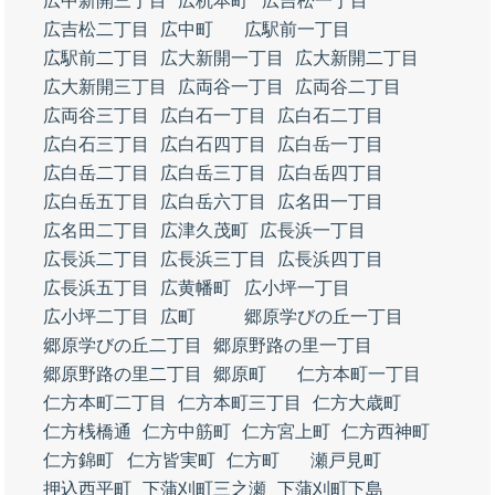
広中新開三丁目
広杭本町
広吉松一丁目
広吉松二丁目
広中町
広駅前一丁目
広駅前二丁目
広大新開一丁目
広大新開二丁目
広大新開三丁目
広両谷一丁目
広両谷二丁目
広両谷三丁目
広白石一丁目
広白石二丁目
広白石三丁目
広白石四丁目
広白岳一丁目
広白岳二丁目
広白岳三丁目
広白岳四丁目
広白岳五丁目
広白岳六丁目
広名田一丁目
広名田二丁目
広津久茂町
広長浜一丁目
広長浜二丁目
広長浜三丁目
広長浜四丁目
広長浜五丁目
広黄幡町
広小坪一丁目
広小坪二丁目
広町
郷原学びの丘一丁目
郷原学びの丘二丁目
郷原野路の里一丁目
郷原野路の里二丁目
郷原町
仁方本町一丁目
仁方本町二丁目
仁方本町三丁目
仁方大歳町
仁方桟橋通
仁方中筋町
仁方宮上町
仁方西神町
仁方錦町
仁方皆実町
仁方町
瀬戸見町
押込西平町
下蒲刈町三之瀬
下蒲刈町下島