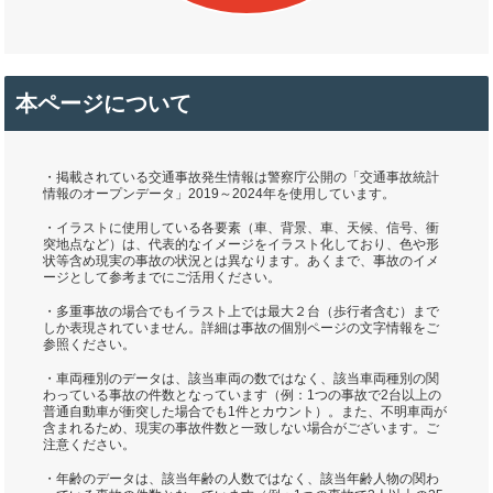
本ページについて
・掲載されている交通事故発生情報は警察庁公開の「交通事故統計
情報のオープンデータ」2019～2024年を使用しています。
・イラストに使用している各要素（車、背景、車、天候、信号、衝
突地点など）は、代表的なイメージをイラスト化しており、色や形
状等含め現実の事故の状況とは異なります。あくまで、事故のイメ
ージとして参考までにご活用ください。
・多重事故の場合でもイラスト上では最大２台（歩行者含む）まで
しか表現されていません。詳細は事故の個別ページの文字情報をご
参照ください。
・車両種別のデータは、該当車両の数ではなく、該当車両種別の関
わっている事故の件数となっています（例：1つの事故で2台以上の
普通自動車が衝突した場合でも1件とカウント）。また、不明車両が
含まれるため、現実の事故件数と一致しない場合がございます。ご
注意ください。
・年齢のデータは、該当年齢の人数ではなく、該当年齢人物の関わ