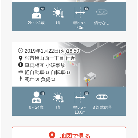
他
他
25～34歳
晴
幅5.5～
信号なし
9.0m
2019年1月22日(火)18:50
呉市焼山西一丁目 付近
車両相互 小破事故
軽自動車
自転車
(1)
(1)
死亡
負傷
(0)
(1)
他
他
0～24歳
晴
幅5.5～
３灯式信号
13.0m
地図で見る