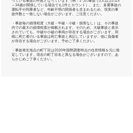
っている事故の件数となっています（例：1つの事故で2人以上の25
～34歳が関係している場合でも1件とカウント）。また、多重事故の
運転手や同乗者など、年齢不明の関係者も含まれるため、現実の事
故件数と一致しない場合がございます。ご注意ください。
・事故毎の損壊程度（大破・中破・小破・損害なし）は、その事故
内での最大の損壊程度が掲載されます。そのため、大破事故と表示
されていても、中破や小破の車両が存在する場合がございます。同
様に死亡者のいる事故は死亡事故と表記していますが、他に負傷者
が存在する場合がございます。予めご了承ください。
・事故発生地点の町丁目は2020年国勢調査時点の住所情報を元に推
定しています。現在の町丁目名と異なる場合がございますので、あ
らかじめご了承ください。