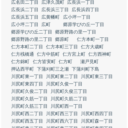
広名田二丁目
広津久茂町
広長浜一丁目
広長浜二丁目
広長浜三丁目
広長浜四丁目
広長浜五丁目
広黄幡町
広小坪一丁目
広小坪二丁目
広町
郷原学びの丘一丁目
郷原学びの丘二丁目
郷原野路の里一丁目
郷原野路の里二丁目
郷原町
仁方本町一丁目
仁方本町二丁目
仁方本町三丁目
仁方大歳町
仁方桟橋通
仁方中筋町
仁方宮上町
仁方西神町
仁方錦町
仁方皆実町
仁方町
瀬戸見町
押込西平町
下蒲刈町三之瀬
下蒲刈町下島
川尻町東一丁目
川尻町東二丁目
川尻町東三丁目
川尻町東四丁目
川尻町久俊一丁目
川尻町久俊二丁目
川尻町久俊三丁目
川尻町久筋一丁目
川尻町久筋二丁目
川尻町久筋三丁目
川尻町西一丁目
川尻町西二丁目
川尻町西三丁目
川尻町西四丁目
川尻町西五丁目
川尻町西六丁目
川尻町森一丁目