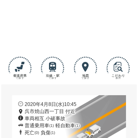
都道府県
沿線・駅
地図
こだわり
で探す
で探す
で探す
条件
2020年4月8日(水)10:45
呉市焼山西一丁目 付近
車両相互 小破事故
普通乗用車
軽自動車
(1)
(1)
死亡
負傷
(0)
(1)