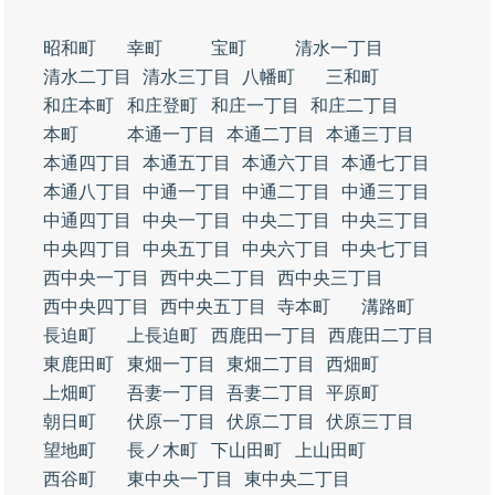
昭和町
幸町
宝町
清水一丁目
清水二丁目
清水三丁目
八幡町
三和町
和庄本町
和庄登町
和庄一丁目
和庄二丁目
本町
本通一丁目
本通二丁目
本通三丁目
本通四丁目
本通五丁目
本通六丁目
本通七丁目
本通八丁目
中通一丁目
中通二丁目
中通三丁目
中通四丁目
中央一丁目
中央二丁目
中央三丁目
中央四丁目
中央五丁目
中央六丁目
中央七丁目
西中央一丁目
西中央二丁目
西中央三丁目
西中央四丁目
西中央五丁目
寺本町
溝路町
長迫町
上長迫町
西鹿田一丁目
西鹿田二丁目
東鹿田町
東畑一丁目
東畑二丁目
西畑町
上畑町
吾妻一丁目
吾妻二丁目
平原町
朝日町
伏原一丁目
伏原二丁目
伏原三丁目
望地町
長ノ木町
下山田町
上山田町
西谷町
東中央一丁目
東中央二丁目