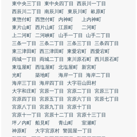
東中央三丁目
東中央四丁目
西辰川一丁目
西辰川二丁目
南辰川町
東辰川町
畝原町
東惣付町
西惣付町
内神町
上内神町
東片山町
西片山町
江原町
二河町
上二河町
二河峡町
山手一丁目
山手二丁目
三条一丁目
三条二丁目
三条三丁目
三条四丁目
東三津田町
西三津田町
東愛宕町
西愛宕町
両城一丁目
両城二丁目
東川原石町
西川原石町
東塩屋町
西塩屋町
北塩屋町
新宮町
光町
築地町
海岸一丁目
海岸二丁目
海岸三丁目
海岸四丁目
大字荘山田村
大字和庄町
宮原一丁目
宮原二丁目
宮原三丁目
宮原四丁目
宮原五丁目
宮原六丁目
宮原七丁目
宮原八丁目
宮原九丁目
宮原十丁目
宮原十一丁目
宮原十二丁目
宮原十三丁目
坪ノ内町
船見町
青山町
室瀬町
神原町
大字宮原村
警固屋一丁目