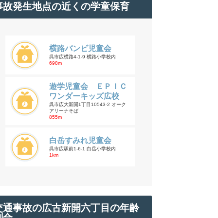
事故発生地点の近くの学童保育
横路バンビ児童会
呉市広横路4-1-9 横路小学校内
698m
遊学児童会 ＥＰＩＣ
ワンダーキッズ広校
呉市広大新開1丁目10543-2 オーク
アリーナそば
855m
白岳すみれ児童会
呉市広駅前1-6-1 白岳小学校内
1km
交通事故の広古新開六丁目の年齢
割合