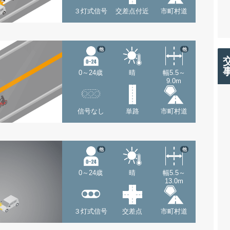
３灯式信号
交差点付近
市町村道
他
他
0～24歳
晴
幅5.5～
9.0m
信号なし
単路
市町村道
他
他
0～24歳
晴
幅5.5～
13.0m
３灯式信号
交差点
市町村道