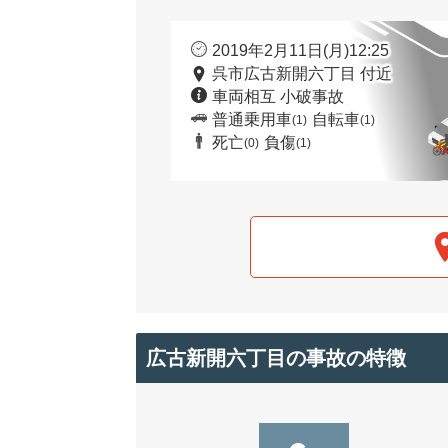
2019年2月11日(月)12:25
呉市広古新開六丁目 付近
車両相互 小破事故
普通乗用車
自転車
(1)
(1)
死亡
負傷
(0)
(1)
広古新開六丁目の事故の特徴