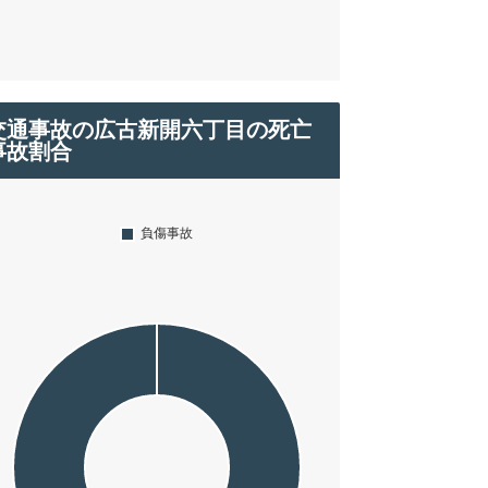
交通事故の広古新開六丁目の死亡
事故割合