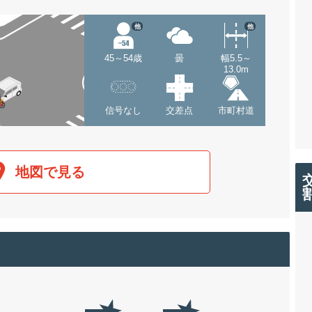
他
他
45～54歳
曇
幅5.5～
13.0m
信号なし
交差点
市町村道
地図で見る