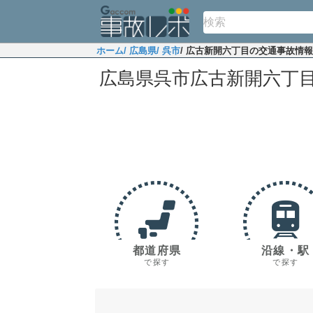
ホーム
/ 広島県
/ 呉市
/ 広古新開六丁目の交通事故情報
広島県呉市広古新開六丁
都道府県
沿線・駅
で探す
で探す