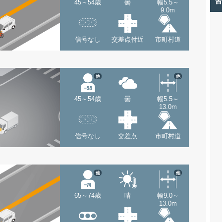
45～54歳
曇
幅5.5～
9.0m
信号なし
交差点付近
市町村道
他
他
45～54歳
曇
幅5.5～
13.0m
信号なし
交差点
市町村道
他
他
65～74歳
晴
幅9.0～
13.0m