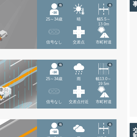
他
他
25～34歳
晴
幅5.5～
13.0m
信号なし
交差点
市町村道
他
他
25～34歳
雨
幅13.0～
19.5m
車
(1)
信号なし
交差点付近
市町村道
他
他