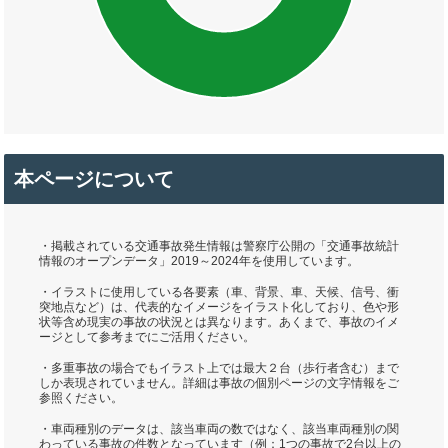
本ページについて
・掲載されている交通事故発生情報は警察庁公開の「交通事故統計
情報のオープンデータ」2019～2024年を使用しています。
・イラストに使用している各要素（車、背景、車、天候、信号、衝
突地点など）は、代表的なイメージをイラスト化しており、色や形
状等含め現実の事故の状況とは異なります。あくまで、事故のイメ
ージとして参考までにご活用ください。
・多重事故の場合でもイラスト上では最大２台（歩行者含む）まで
しか表現されていません。詳細は事故の個別ページの文字情報をご
参照ください。
・車両種別のデータは、該当車両の数ではなく、該当車両種別の関
わっている事故の件数となっています（例：1つの事故で2台以上の