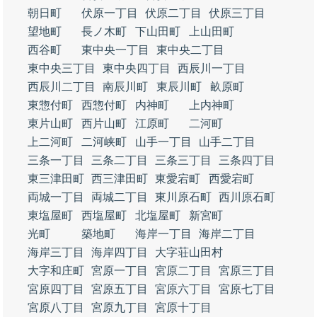
朝日町
伏原一丁目
伏原二丁目
伏原三丁目
望地町
長ノ木町
下山田町
上山田町
西谷町
東中央一丁目
東中央二丁目
東中央三丁目
東中央四丁目
西辰川一丁目
西辰川二丁目
南辰川町
東辰川町
畝原町
東惣付町
西惣付町
内神町
上内神町
東片山町
西片山町
江原町
二河町
上二河町
二河峡町
山手一丁目
山手二丁目
三条一丁目
三条二丁目
三条三丁目
三条四丁目
東三津田町
西三津田町
東愛宕町
西愛宕町
両城一丁目
両城二丁目
東川原石町
西川原石町
東塩屋町
西塩屋町
北塩屋町
新宮町
光町
築地町
海岸一丁目
海岸二丁目
海岸三丁目
海岸四丁目
大字荘山田村
大字和庄町
宮原一丁目
宮原二丁目
宮原三丁目
宮原四丁目
宮原五丁目
宮原六丁目
宮原七丁目
宮原八丁目
宮原九丁目
宮原十丁目