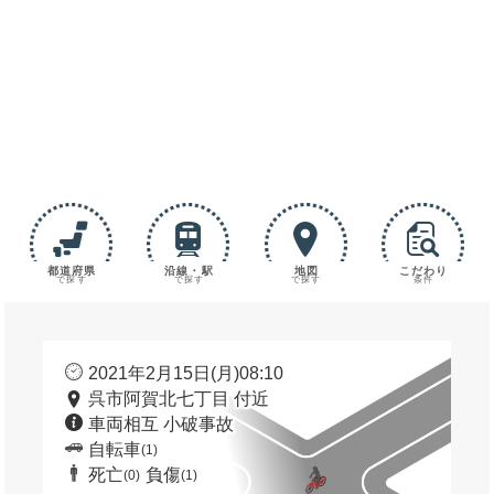
都道府県
沿線・駅
地図
こだわり
で探す
で探す
で探す
条件
2021年2月15日(月)08:10
呉市阿賀北七丁目 付近
車両相互 小破事故
自転車
(1)
死亡
負傷
(0)
(1)