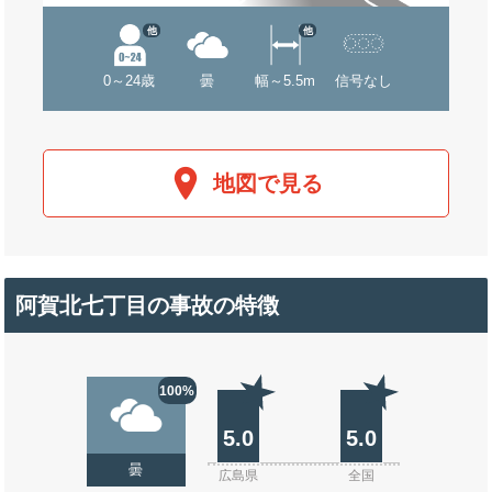
他
他
0～24歳
曇
幅～5.5m
信号なし
地図で見る
阿賀北七丁目の事故の特徴
100%
5.0
5.0
曇
広島県
全国