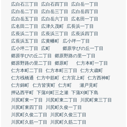
広白石三丁目
広白石四丁目
広白岳一丁目
広白岳二丁目
広白岳三丁目
広白岳四丁目
広白岳五丁目
広白岳六丁目
広名田一丁目
広名田二丁目
広津久茂町
広長浜一丁目
広長浜二丁目
広長浜三丁目
広長浜四丁目
広長浜五丁目
広黄幡町
広小坪一丁目
広小坪二丁目
広町
郷原学びの丘一丁目
郷原学びの丘二丁目
郷原野路の里一丁目
郷原野路の里二丁目
郷原町
仁方本町一丁目
仁方本町二丁目
仁方本町三丁目
仁方大歳町
仁方桟橋通
仁方中筋町
仁方宮上町
仁方西神町
仁方錦町
仁方皆実町
仁方町
瀬戸見町
押込西平町
下蒲刈町三之瀬
下蒲刈町下島
川尻町東一丁目
川尻町東二丁目
川尻町東三丁目
川尻町東四丁目
川尻町久俊一丁目
川尻町久俊二丁目
川尻町久俊三丁目
川尻町久筋一丁目
川尻町久筋二丁目