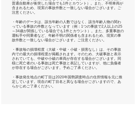
普通自動車が衝突した場合でも1件とカウント）。また、不明車両が
含まれるため、現実の事故件数と一致しない場合がございます。ご
注意ください。
・年齢のデータは、該当年齢の人数ではなく、該当年齢人物の関わ
っている事故の件数となっています（例：1つの事故で2人以上の25
～34歳が関係している場合でも1件とカウント）。また、多重事故の
運転手や同乗者など、年齢不明の関係者も含まれるため、現実の事
故件数と一致しない場合がございます。ご注意ください。
・事故毎の損壊程度（大破・中破・小破・損害なし）は、その事故
内での最大の損壊程度が掲載されます。そのため、大破事故と表示
されていても、中破や小破の車両が存在する場合がございます。同
様に死亡者のいる事故は死亡事故と表記していますが、他に負傷者
が存在する場合がございます。予めご了承ください。
・事故発生地点の町丁目は2020年国勢調査時点の住所情報を元に推
定しています。現在の町丁目名と異なる場合がございますので、あ
らかじめご了承ください。