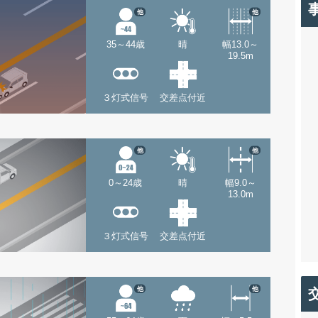
他
他
35～44歳
晴
幅13.0～
19.5m
３灯式信号
交差点付近
他
他
0～24歳
晴
幅9.0～
13.0m
３灯式信号
交差点付近
他
他