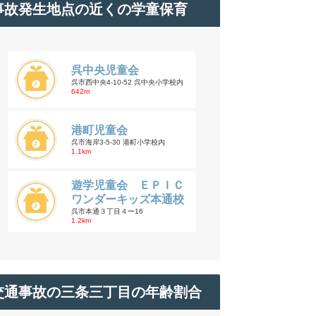
事故発生地点の近くの学童保育
呉中央児童会
呉市西中央4-10-52 呉中央小学校内
642m
港町児童会
呉市海岸3-5-30 港町小学校内
1.1km
遊学児童会 ＥＰＩＣ
ワンダーキッズ本通校
呉市本通３丁目４ー16
1.2km
交通事故の三条三丁目の年齢割合