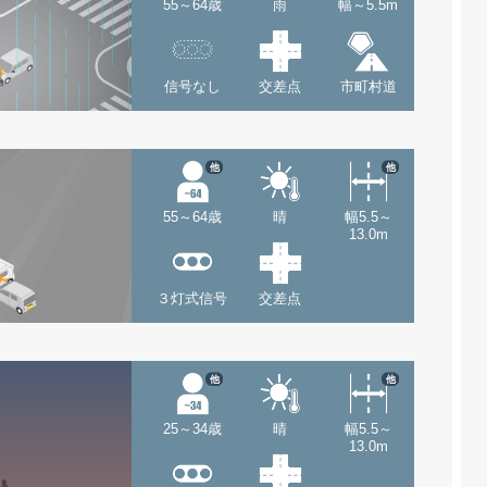
55～64歳
雨
幅～5.5m
信号なし
交差点
市町村道
他
他
55～64歳
晴
幅5.5～
13.0m
３灯式信号
交差点
他
他
25～34歳
晴
幅5.5～
13.0m