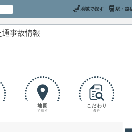
地域で探す
駅・路
交通事故情報
地図
こだわり
で探す
条件