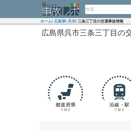
ホーム
/ 広島県
/ 呉市
/ 三条三丁目の交通事故情報
広島県呉市三条三丁目の
都道府県
沿線・駅
で探す
で探す