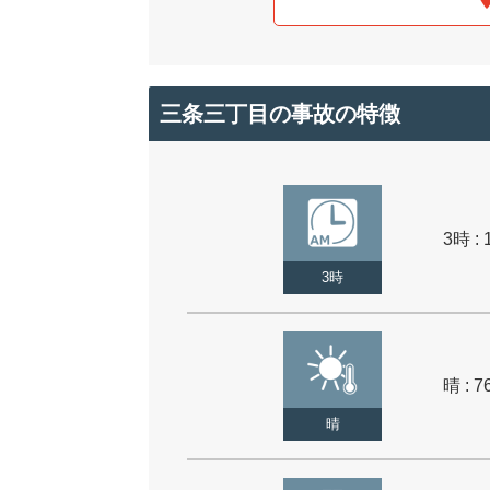
三条三丁目の事故の特徴
3時 : 
3時
晴 : 7
晴