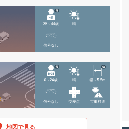
他
35～44歳
晴
信号なし
他
他
0～24歳
晴
幅～5.5m
信号なし
交差点
市町村道
地図で見る