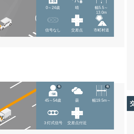
0～24歳
晴
幅5.5～
13.0m
信号なし
交差点
市町村道
他
他
45～54歳
曇
幅19.5m～
３灯式信号
交差点付近