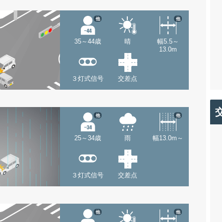
他
他
35～44歳
晴
幅5.5～
13.0m
３灯式信号
交差点
他
他
25～34歳
雨
幅13.0m～
３灯式信号
交差点
他
他