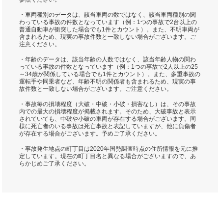
・車両種別のデータは、該当車両の数ではなく、該当車両種別の関
わっている事故の件数となっています（例：1つの事故で2台以上の
普通自動車が衝突した場合でも1件とカウント）。また、不明車両が
含まれるため、現実の事故件数と一致しない場合がございます。ご
注意ください。
・年齢のデータは、該当年齢の人数ではなく、該当年齢人物の関わ
っている事故の件数となっています（例：1つの事故で2人以上の25
～34歳が関係している場合でも1件とカウント）。また、多重事故の
運転手や同乗者など、年齢不明の関係者も含まれるため、現実の事
故件数と一致しない場合がございます。ご注意ください。
・事故毎の損壊程度（大破・中破・小破・損害なし）は、その事故
内での最大の損壊程度が掲載されます。そのため、大破事故と表示
されていても、中破や小破の車両が存在する場合がございます。同
様に死亡者のいる事故は死亡事故と表記していますが、他に負傷者
が存在する場合がございます。予めご了承ください。
・事故発生地点の町丁目は2020年国勢調査時点の住所情報を元に推
定しています。現在の町丁目名と異なる場合がございますので、あ
らかじめご了承ください。