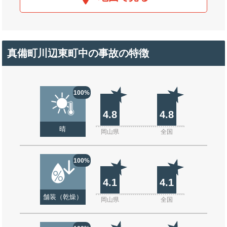
真備町川辺東町中の事故の特徴
100%
4.8
4.8
晴
岡山県
全国
100%
4.1
4.1
舗装（乾燥）
岡山県
全国