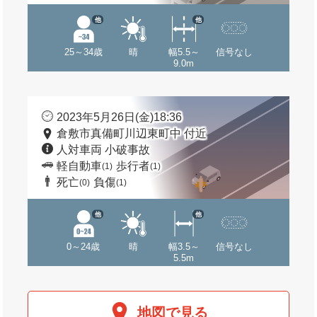
他
他
25～34歳
晴
幅5.5～
信号なし
9.0m
2023年5月26日(金)18:36
倉敷市真備町川辺東町中 付近
人対車両 小破事故
軽自動車
歩行者
(1)
(1)
死亡
負傷
(0)
(1)
他
他
0～24歳
晴
幅3.5～
信号なし
5.5m
地図で見る