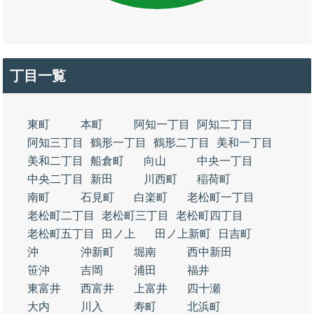
丁目一覧
東町
本町
阿知一丁目
阿知二丁目
阿知三丁目
鶴形一丁目
鶴形二丁目
美和一丁目
美和二丁目
船倉町
向山
中央一丁目
中央二丁目
新田
川西町
稲荷町
南町
石見町
白楽町
老松町一丁目
老松町二丁目
老松町三丁目
老松町四丁目
老松町五丁目
田ノ上
田ノ上新町
日吉町
沖
沖新町
堀南
西中新田
笹沖
吉岡
浦田
福井
東富井
西富井
上富井
四十瀬
大内
川入
寿町
北浜町