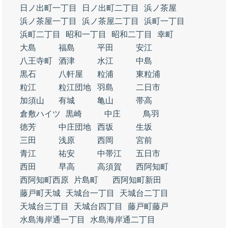
日ノ出町一丁目
日ノ出町二丁目
浜ノ茶屋
浜ノ茶屋一丁目
浜ノ茶屋二丁目
浜町一丁目
浜町二丁目
昭和一丁目
昭和二丁目
幸町
大島
福島
平田
安江
八王寺町
酒津
水江
中島
黒石
八軒屋
粒浦
東粒浦
粒江
粒江団地
羽島
二日市
加須山
有城
亀山
帯高
倉敷ハイツ
黒崎
中庄
鳥羽
徳芳
中庄団地
西坂
生坂
三田
浅原
西岡
宮前
青江
祐安
中帯江
五日市
西田
早高
高須賀
西阿知町
西阿知町西原
片島町
西阿知町新田
藤戸町天城
天城台一丁目
天城台二丁目
天城台三丁目
天城台四丁目
藤戸町藤戸
水島海岸通一丁目
水島海岸通二丁目