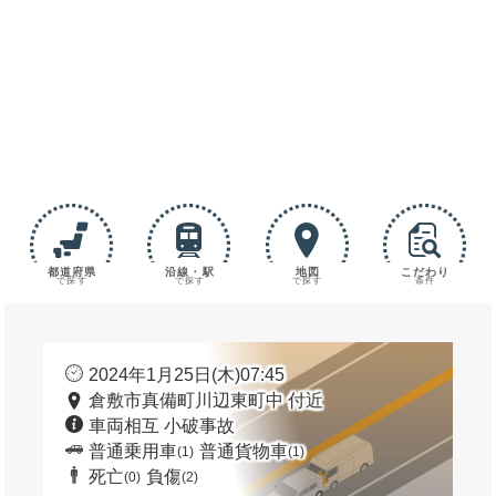
都道府県
沿線・駅
地図
こだわり
で探す
で探す
で探す
条件
2024年1月25日(木)07:45
倉敷市真備町川辺東町中 付近
車両相互 小破事故
普通乗用車
普通貨物車
(1)
(1)
死亡
負傷
(0)
(2)