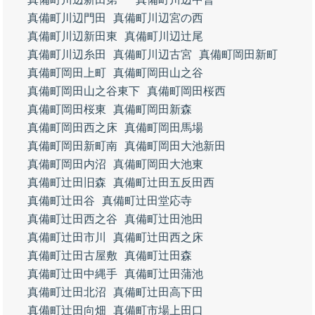
真備町川辺門田
真備町川辺宮の西
真備町川辺新田東
真備町川辺辻尾
真備町川辺糸田
真備町川辺古宮
真備町岡田新町
真備町岡田上町
真備町岡田山之谷
真備町岡田山之谷東下
真備町岡田桜西
真備町岡田桜東
真備町岡田新森
真備町岡田西之床
真備町岡田馬場
真備町岡田新町南
真備町岡田大池新田
真備町岡田内沼
真備町岡田大池東
真備町辻田旧森
真備町辻田五反田西
真備町辻田谷
真備町辻田堂応寺
真備町辻田西之谷
真備町辻田池田
真備町辻田市川
真備町辻田西之床
真備町辻田古屋敷
真備町辻田森
真備町辻田中縄手
真備町辻田蒲池
真備町辻田北沼
真備町辻田高下田
真備町辻田向畑
真備町市場上田口