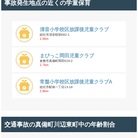
事故発生地点の近くの学童保育
清音小学校区放課後児童クラブ
総社市清音軽部682-1
1.6km
まびっこ岡田児童クラブ
倉敷市真備町岡田619-2
1.7km
常盤小学校区放課後児童クラブA
総社市駅南一丁目13-18
2.9km
交通事故の真備町川辺東町中の年齢割合