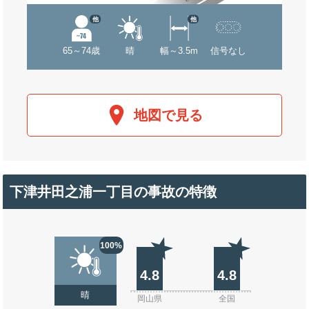
他
他
65～74歳
晴
幅～3.5m
信号なし
地図で見る
下津井田之浦一丁目の事故の特徴
100%
4.8
4.8
晴
岡山県
全国