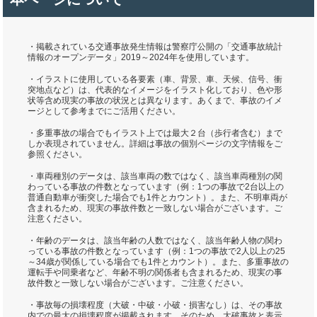
・掲載されている交通事故発生情報は警察庁公開の「交通事故統計
情報のオープンデータ」2019～2024年を使用しています。
・イラストに使用している各要素（車、背景、車、天候、信号、衝
突地点など）は、代表的なイメージをイラスト化しており、色や形
状等含め現実の事故の状況とは異なります。あくまで、事故のイメ
ージとして参考までにご活用ください。
・多重事故の場合でもイラスト上では最大２台（歩行者含む）まで
しか表現されていません。詳細は事故の個別ページの文字情報をご
参照ください。
・車両種別のデータは、該当車両の数ではなく、該当車両種別の関
わっている事故の件数となっています（例：1つの事故で2台以上の
普通自動車が衝突した場合でも1件とカウント）。また、不明車両が
含まれるため、現実の事故件数と一致しない場合がございます。ご
注意ください。
・年齢のデータは、該当年齢の人数ではなく、該当年齢人物の関わ
っている事故の件数となっています（例：1つの事故で2人以上の25
～34歳が関係している場合でも1件とカウント）。また、多重事故の
運転手や同乗者など、年齢不明の関係者も含まれるため、現実の事
故件数と一致しない場合がございます。ご注意ください。
・事故毎の損壊程度（大破・中破・小破・損害なし）は、その事故
内での最大の損壊程度が掲載されます。そのため、大破事故と表示