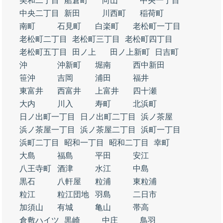
美和二丁目
船倉町
向山
中央一丁目
中央二丁目
新田
川西町
稲荷町
南町
石見町
白楽町
老松町一丁目
老松町二丁目
老松町三丁目
老松町四丁目
老松町五丁目
田ノ上
田ノ上新町
日吉町
沖
沖新町
堀南
西中新田
笹沖
吉岡
浦田
福井
東富井
西富井
上富井
四十瀬
大内
川入
寿町
北浜町
日ノ出町一丁目
日ノ出町二丁目
浜ノ茶屋
浜ノ茶屋一丁目
浜ノ茶屋二丁目
浜町一丁目
浜町二丁目
昭和一丁目
昭和二丁目
幸町
大島
福島
平田
安江
八王寺町
酒津
水江
中島
黒石
八軒屋
粒浦
東粒浦
粒江
粒江団地
羽島
二日市
加須山
有城
亀山
帯高
倉敷ハイツ
黒崎
中庄
鳥羽