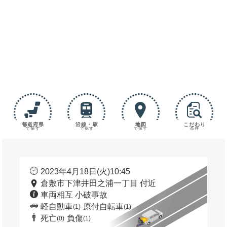
都道府県
沿線・駅
地図
こだわり
で探す
で探す
で探す
条件
2023年4月18日(火)10:45
倉敷市下津井田之浦一丁目 付近
車両相互 小破事故
軽自動車
原付自転車
(1)
(1)
死亡
負傷
(0)
(1)