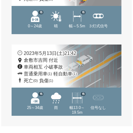
他
他
0～24歳
晴
幅～5.5m
３灯式信号
2023年5月13日(土)21:42
倉敷市吉岡 付近
車両相互 小破事故
普通乗用車
軽自動車
(1)
(1)
死亡
負傷
(0)
(1)
他
他
25～34歳
雨
幅13.0～
信号なし
19.5m