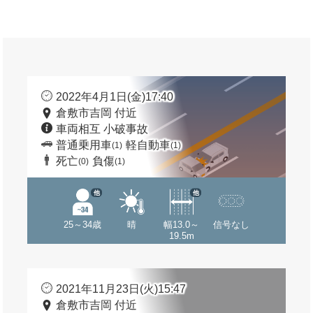
2022年4月1日(金)17:40
倉敷市吉岡 付近
車両相互 小破事故
普通乗用車
軽自動車
(1)
(1)
死亡
負傷
(0)
(1)
他
他
25～34歳
晴
幅13.0～
信号なし
19.5m
2021年11月23日(火)15:47
倉敷市吉岡 付近