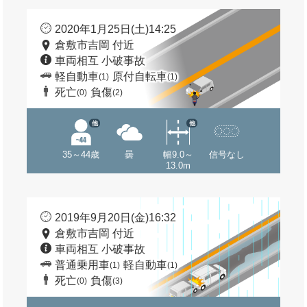
2020年1月25日(土)14:25
倉敷市吉岡 付近
車両相互 小破事故
軽自動車
原付自転車
(1)
(1)
死亡
負傷
(0)
(2)
他
他
35～44歳
曇
幅9.0～
信号なし
13.0m
2019年9月20日(金)16:32
倉敷市吉岡 付近
車両相互 小破事故
普通乗用車
軽自動車
(1)
(1)
死亡
負傷
(0)
(3)