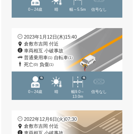
0～24歳
晴
幅～5.5m
信号なし
2023年1月12日(木)15:40
倉敷市吉岡 付近
車両相互 小破事故
普通乗用車
自転車
(1)
(1)
死亡
負傷
(0)
(1)
他
他
0～24歳
晴
幅9.0～
信号なし
13.0m
2022年12月6日(火)07:30
倉敷市吉岡 付近
車両相互 小破事故