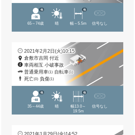
他
他
65～74歳
晴
幅～5.5m
信号なし
2021年2月2日(火)10:15
倉敷市吉岡 付近
車両相互 小破事故
普通乗用車
自転車
(1)
(1)
死亡
負傷
(0)
(1)
他
他
35～44歳
晴
幅13.0～
信号なし
19.5m
2021年1月29日(金)14:52