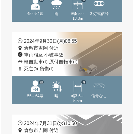
45～54歳
雨
幅5.5～
３灯式信号
13.0m
2024年9月30日(月)06:55
倉敷市吉岡 付近
車両相互 小破事故
軽自動車
原付自転車
(1)
(1)
死亡
負傷
(0)
(1)
他
他
55～64歳
晴
幅3.5～
信号なし
5.5m
2024年7月31日(水)10:50
倉敷市吉岡 付近