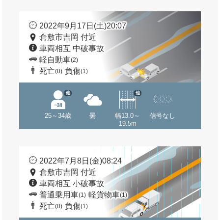
2022年9月17日(土)20:07
倉敷市吉岡 付近
車両相互 中破事故
軽自動車
(2)
死亡
負傷
(0)
(1)
他
他
25～34歳
曇
幅13.0～
信号なし
19.5m
2022年7月8日(金)08:24
倉敷市吉岡 付近
車両相互 小破事故
普通乗用車
軽貨物車
(1)
(1)
死亡
負傷
(0)
(1)