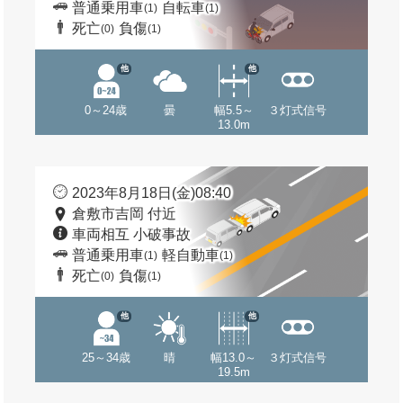
普通乗用車
自転車
(1)
(1)
死亡
負傷
(0)
(1)
他
他
0～24歳
曇
幅5.5～
３灯式信号
13.0m
2023年8月18日(金)08:40
倉敷市吉岡 付近
車両相互 小破事故
普通乗用車
軽自動車
(1)
(1)
死亡
負傷
(0)
(1)
他
他
25～34歳
晴
幅13.0～
３灯式信号
19.5m