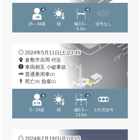
他
他
25～34歳
晴
幅3.5～
信号なし
5.5m
2024年5月11日(土)23:49
倉敷市吉岡 付近
車両相互 小破事故
普通乗用車
(2)
死亡
負傷
(0)
(1)
他
他
0～24歳
晴
幅5.5～
３灯式信号
13.0m
2024年2月19日(月)18:05