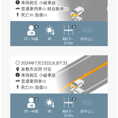
車両相互 小破事故
普通乗用車
軽自動車
(1)
(1)
死亡
負傷
(0)
(1)
他
他
25～34歳
晴
幅5.5～
信号なし
13.0m
2024年7月23日(火)07:31
倉敷市吉岡 付近
車両相互 小破事故
普通乗用車
(2)
死亡
負傷
(0)
(1)
他
他
35～44歳
晴
幅9.0～
信号なし
13.0m