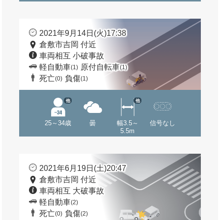
2021年9月14日(火)17:38
倉敷市吉岡 付近
車両相互 小破事故
軽自動車
原付自転車
(1)
(1)
死亡
負傷
(0)
(1)
他
他
25～34歳
曇
幅3.5～
信号なし
5.5m
2021年6月19日(土)20:47
倉敷市吉岡 付近
車両相互 大破事故
軽自動車
(2)
死亡
負傷
(0)
(2)