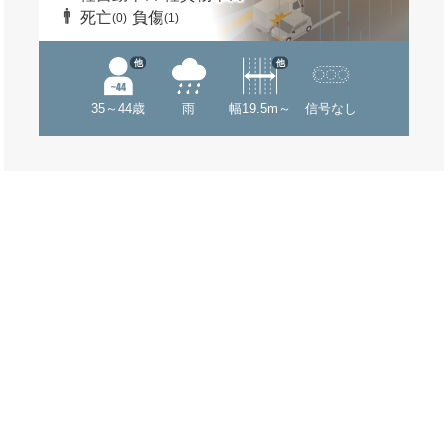
死亡
負傷
(0)
(1)
他
他
35～44歳
雨
幅19.5m～
信号なし