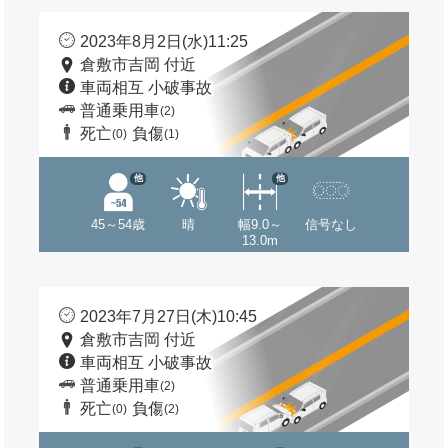
2023年8月2日(水)11:25
倉敷市吉岡 付近
車両相互 小破事故
普通乗用車
(2)
死亡
負傷
(0)
(1)
他
他
45～54歳
晴
幅9.0～
信号なし
13.0m
2023年7月27日(木)10:45
倉敷市吉岡 付近
車両相互 小破事故
普通乗用車
(2)
死亡
負傷
(0)
(2)