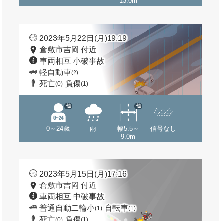
13.0m
2023年5月22日(月)19:19
倉敷市吉岡 付近
車両相互 小破事故
軽自動車
(2)
死亡
負傷
(0)
(1)
他
他
0～24歳
雨
幅5.5～
信号なし
9.0m
2023年5月15日(月)17:16
倉敷市吉岡 付近
車両相互 中破事故
普通自動二輪小
自転車
(1)
(1)
死亡
負傷
(0)
(1)