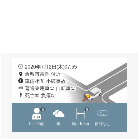
2020年7月2日(木)07:55
倉敷市吉岡 付近
車両相互 小破事故
普通乗用車
自転車
(1)
(1)
死亡
負傷
(0)
(1)
他
他
0～24歳
曇
幅～5.5m
信号なし