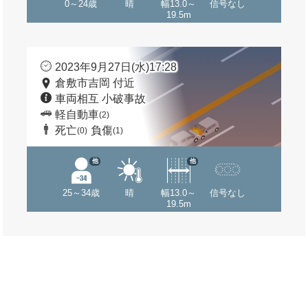
0～24歳
晴
幅13.0～
信号なし
19.5m
2023年9月27日(水)17:28
倉敷市吉岡 付近
車両相互 小破事故
軽自動車
(2)
死亡
負傷
(0)
(1)
他
他
25～34歳
晴
幅13.0～
信号なし
19.5m