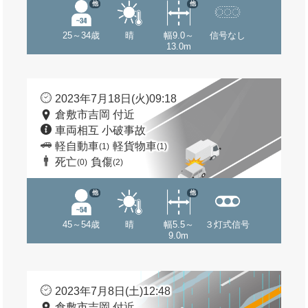
他
他
25～34歳
晴
幅9.0～
信号なし
13.0m
2023年7月18日(火)09:18
倉敷市吉岡 付近
車両相互 小破事故
軽自動車
軽貨物車
(1)
(1)
死亡
負傷
(0)
(2)
他
他
45～54歳
晴
幅5.5～
３灯式信号
9.0m
2023年7月8日(土)12:48
倉敷市吉岡 付近