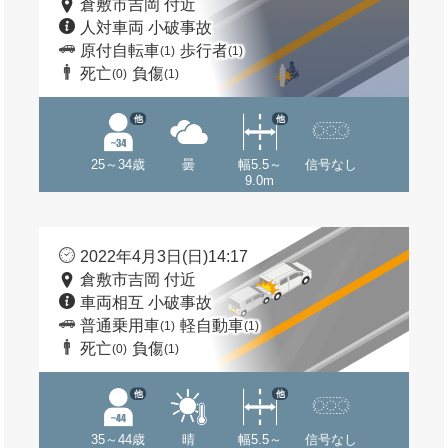
倉敷市吉岡 付近
人対車両 小破事故
原付自転車
歩行者
(1)
(1)
死亡
負傷
(0)
(1)
他
他
25～34歳
曇
幅5.5～
信号なし
9.0m
2022年4月3日(日)14:17
倉敷市吉岡 付近
車両相互 小破事故
普通乗用車
軽自動車
(1)
(1)
死亡
負傷
(0)
(1)
他
他
35～44歳
晴
幅5.5～
信号なし