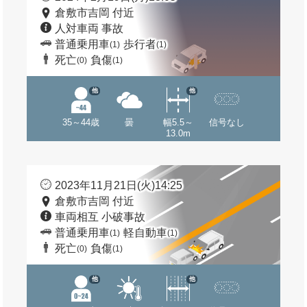
倉敷市吉岡 付近
人対車両 事故
普通乗用車
歩行者
(1)
(1)
死亡
負傷
(0)
(1)
他
他
35～44歳
曇
幅5.5～
信号なし
13.0m
2023年11月21日(火)14:25
倉敷市吉岡 付近
車両相互 小破事故
普通乗用車
軽自動車
(1)
(1)
死亡
負傷
(0)
(1)
他
他