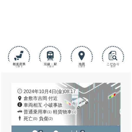
都道府県
沿線・駅
地図
こだわり
で探す
で探す
で探す
条件
2024年10月4日(金)08:17
倉敷市吉岡 付近
車両相互 小破事故
普通乗用車
軽貨物車
(1)
(1)
死亡
負傷
(0)
(2)
他
他