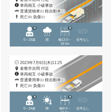
車両相互 小破事故
普通貨物車
軽自動車
(1)
(1)
死亡
負傷
(0)
(1)
他
他
0～24歳
雨
幅13.0～
信号なし
19.5m
2023年7月6日(木)11:25
倉敷市吉岡 付近
車両相互 小破事故
普通乗用車
軽自動車
(1)
(1)
死亡
負傷
(0)
(2)
他
他
0～24歳
晴
幅9.0～
信号なし