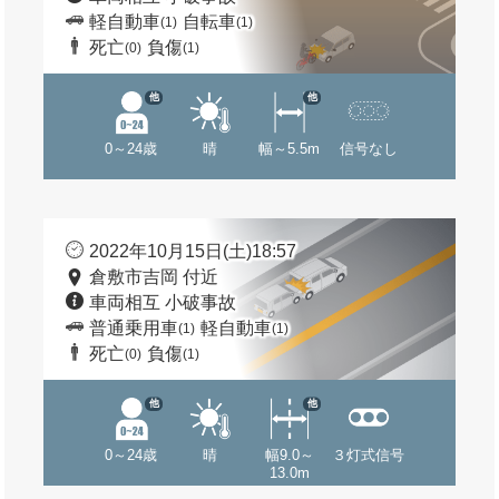
軽自動車
自転車
(1)
(1)
死亡
負傷
(0)
(1)
他
他
0～24歳
晴
幅～5.5m
信号なし
2022年10月15日(土)18:57
倉敷市吉岡 付近
車両相互 小破事故
普通乗用車
軽自動車
(1)
(1)
死亡
負傷
(0)
(1)
他
他
0～24歳
晴
幅9.0～
３灯式信号
13.0m