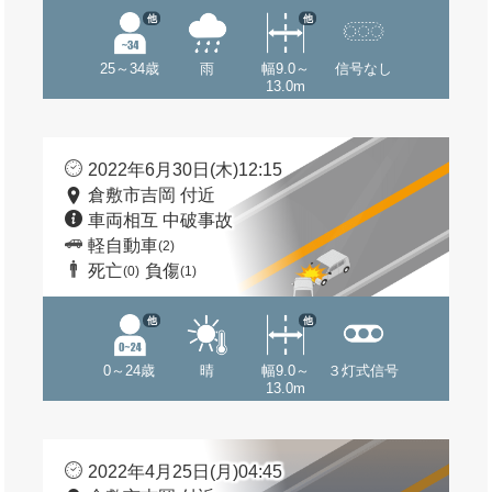
他
他
25～34歳
雨
幅9.0～
信号なし
13.0m
2022年6月30日(木)12:15
倉敷市吉岡 付近
車両相互 中破事故
軽自動車
(2)
死亡
負傷
(0)
(1)
他
他
0～24歳
晴
幅9.0～
３灯式信号
13.0m
2022年4月25日(月)04:45