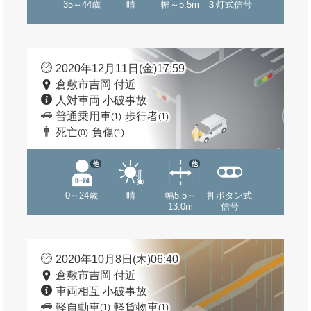
35～44歳
晴
幅～5.5m
３灯式信号
2020年12月11日(金)17:59
倉敷市吉岡 付近
人対車両 小破事故
普通乗用車
歩行者
(1)
(1)
死亡
負傷
(0)
(1)
他
他
0～24歳
晴
幅5.5～
押ボタン式
13.0m
信号
2020年10月8日(木)06:40
倉敷市吉岡 付近
車両相互 小破事故
軽自動車
軽貨物車
(1)
(1)