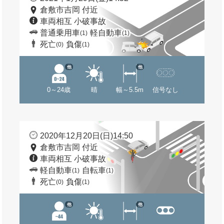
倉敷市吉岡 付近
車両相互 小破事故
普通乗用車
軽自動車
(1)
(1)
死亡
負傷
(0)
(1)
他
他
0～24歳
晴
幅～5.5m
信号なし
2020年12月20日(日)14:50
倉敷市吉岡 付近
車両相互 小破事故
軽自動車
自転車
(1)
(1)
死亡
負傷
(0)
(1)
他
他