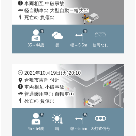
車両相互 中破事故
軽自動車
大型自動二輪大
(1)
(1)
死亡
負傷
(0)
(1)
他
他
35～44歳
曇
幅～5.5m
信号なし
2021年10月19日(火)20:10
倉敷市吉岡 付近
車両相互 小破事故
普通乗用車
自転車
(1)
(1)
死亡
負傷
(0)
(1)
他
他
45～54歳
晴
幅～5.5m
３灯式信号