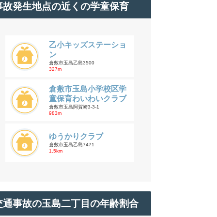
事故発生地点の近くの学童保育
乙小キッズステーショ
ン
倉敷市玉島乙島3500
327m
倉敷市玉島小学校区学
童保育わいわいクラブ
倉敷市玉島阿賀崎3-3-1
983m
ゆうかりクラブ
倉敷市玉島乙島7471
1.5km
交通事故の玉島二丁目の年齢割合