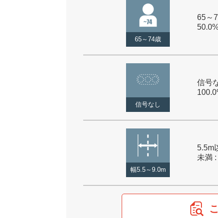
65～7
50.0
65～74歳
信号な
100.
信号なし
5.5m
未満 :
幅5.5～9.0m