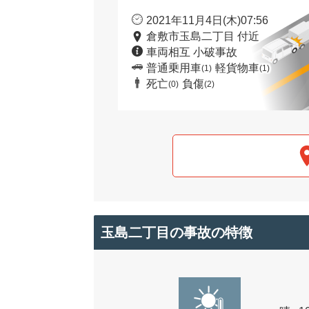
2021年11月4日(木)07:56
倉敷市玉島二丁目 付近
車両相互 小破事故
普通乗用車
軽貨物車
(1)
(1)
死亡
負傷
(0)
(2)
玉島二丁目の事故の特徴