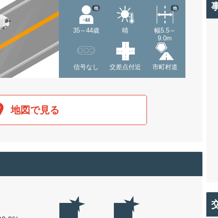
他
他
35～44歳
晴
幅5.5～
9.0m
信号なし
交差点付近
市町村道
地図で見る