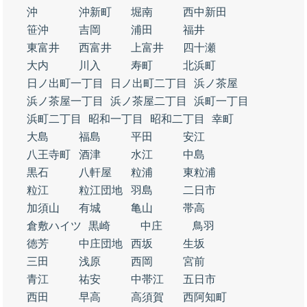
沖
沖新町
堀南
西中新田
笹沖
吉岡
浦田
福井
東富井
西富井
上富井
四十瀬
大内
川入
寿町
北浜町
日ノ出町一丁目
日ノ出町二丁目
浜ノ茶屋
浜ノ茶屋一丁目
浜ノ茶屋二丁目
浜町一丁目
浜町二丁目
昭和一丁目
昭和二丁目
幸町
大島
福島
平田
安江
八王寺町
酒津
水江
中島
黒石
八軒屋
粒浦
東粒浦
粒江
粒江団地
羽島
二日市
加須山
有城
亀山
帯高
倉敷ハイツ
黒崎
中庄
鳥羽
徳芳
中庄団地
西坂
生坂
三田
浅原
西岡
宮前
青江
祐安
中帯江
五日市
西田
早高
高須賀
西阿知町