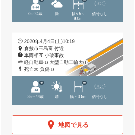
0～24歳
曇
幅5.5～
信号なし
9.0m
2020年4月4日(土)10:19
倉敷市玉島富 付近
車両相互 小破事故
軽自動車
大型自動二輪大
(1)
(1)
死亡
負傷
(0)
(1)
他
他
35～44歳
晴
幅～3.5m
信号なし
地図で見る