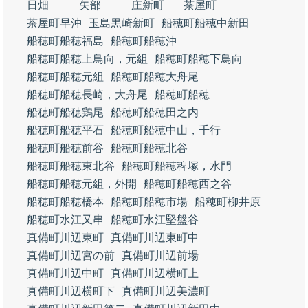
日畑
矢部
庄新町
茶屋町
茶屋町早沖
玉島黒崎新町
船穂町船穂中新田
船穂町船穂福島
船穂町船穂沖
船穂町船穂上鳥向，元組
船穂町船穂下鳥向
船穂町船穂元組
船穂町船穂大舟尾
船穂町船穂長崎，大舟尾
船穂町船穂
船穂町船穂鶏尾
船穂町船穂田之内
船穂町船穂平石
船穂町船穂中山，千行
船穂町船穂前谷
船穂町船穂北谷
船穂町船穂東北谷
船穂町船穂稗塚，水門
船穂町船穂元組，外開
船穂町船穂西之谷
船穂町船穂橋本
船穂町船穂市場
船穂町柳井原
船穂町水江又串
船穂町水江堅盤谷
真備町川辺東町
真備町川辺東町中
真備町川辺宮の前
真備町川辺前場
真備町川辺中町
真備町川辺横町上
真備町川辺横町下
真備町川辺美濃町