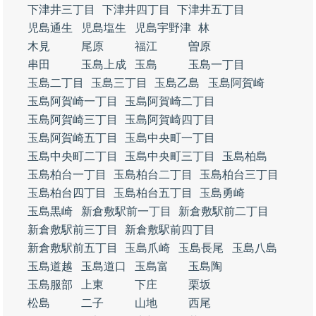
下津井三丁目
下津井四丁目
下津井五丁目
児島通生
児島塩生
児島宇野津
林
木見
尾原
福江
曽原
串田
玉島上成
玉島
玉島一丁目
玉島二丁目
玉島三丁目
玉島乙島
玉島阿賀崎
玉島阿賀崎一丁目
玉島阿賀崎二丁目
玉島阿賀崎三丁目
玉島阿賀崎四丁目
玉島阿賀崎五丁目
玉島中央町一丁目
玉島中央町二丁目
玉島中央町三丁目
玉島柏島
玉島柏台一丁目
玉島柏台二丁目
玉島柏台三丁目
玉島柏台四丁目
玉島柏台五丁目
玉島勇崎
玉島黒崎
新倉敷駅前一丁目
新倉敷駅前二丁目
新倉敷駅前三丁目
新倉敷駅前四丁目
新倉敷駅前五丁目
玉島爪崎
玉島長尾
玉島八島
玉島道越
玉島道口
玉島富
玉島陶
玉島服部
上東
下庄
栗坂
松島
二子
山地
西尾