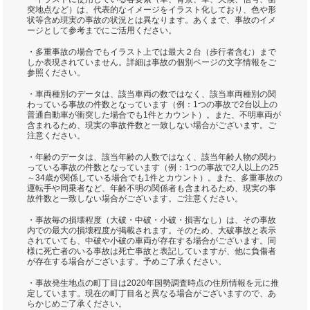
突地点など）は、代表的なイメージをイラスト化しており、色や形
状等含め現実の事故の状況とは異なります。あくまで、事故のイメ
ージとして参考までにご活用ください。
・多重事故の場合でもイラスト上では最大２台（歩行者含む）まで
しか表現されていません。詳細は事故の個別ページの文字情報をご
参照ください。
・車両種別のデータは、該当車両の数ではなく、該当車両種別の関
わっている事故の件数となっています（例：1つの事故で2台以上の
普通自動車が衝突した場合でも1件とカウント）。また、不明車両が
含まれるため、現実の事故件数と一致しない場合がございます。ご
注意ください。
・年齢のデータは、該当年齢の人数ではなく、該当年齢人物の関わ
っている事故の件数となっています（例：1つの事故で2人以上の25
～34歳が関係している場合でも1件とカウント）。また、多重事故の
運転手や同乗者など、年齢不明の関係者も含まれるため、現実の事
故件数と一致しない場合がございます。ご注意ください。
・事故毎の損壊程度（大破・中破・小破・損害なし）は、その事故
内での最大の損壊程度が掲載されます。そのため、大破事故と表示
されていても、中破や小破の車両が存在する場合がございます。同
様に死亡者のいる事故は死亡事故と表記していますが、他に負傷者
が存在する場合がございます。予めご了承ください。
・事故発生地点の町丁目は2020年国勢調査時点の住所情報を元に推
定しています。現在の町丁目名と異なる場合がございますので、あ
らかじめご了承ください。