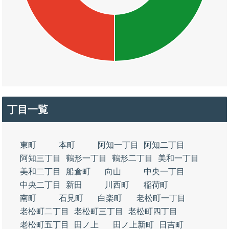
丁目一覧
東町
本町
阿知一丁目
阿知二丁目
阿知三丁目
鶴形一丁目
鶴形二丁目
美和一丁目
美和二丁目
船倉町
向山
中央一丁目
中央二丁目
新田
川西町
稲荷町
南町
石見町
白楽町
老松町一丁目
老松町二丁目
老松町三丁目
老松町四丁目
老松町五丁目
田ノ上
田ノ上新町
日吉町