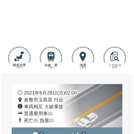
都道府県
沿線・駅
地図
こだわり
で探す
で探す
で探す
条件
2021年6月28日(月)02:00
倉敷市玉島富 付近
車両相互 大破事故
普通乗用車
(2)
死亡
負傷
(0)
(2)
他
他