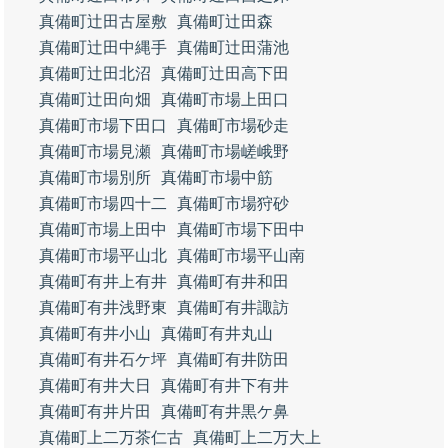
真備町辻田古屋敷
真備町辻田森
真備町辻田中縄手
真備町辻田蒲池
真備町辻田北沼
真備町辻田高下田
真備町辻田向畑
真備町市場上田口
真備町市場下田口
真備町市場砂走
真備町市場見瀬
真備町市場嵯峨野
真備町市場別所
真備町市場中筋
真備町市場四十二
真備町市場狩砂
真備町市場上田中
真備町市場下田中
真備町市場平山北
真備町市場平山南
真備町有井上有井
真備町有井和田
真備町有井浅野東
真備町有井諏訪
真備町有井小山
真備町有井丸山
真備町有井石ケ坪
真備町有井防田
真備町有井大日
真備町有井下有井
真備町有井片田
真備町有井黒ケ鼻
真備町上二万茶仁古
真備町上二万大上