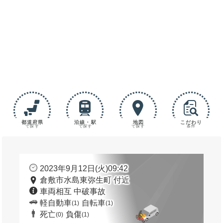
都道府県
沿線・駅
地図
こだわり
で探す
で探す
で探す
条件
2023年9月12日(火)09:42
倉敷市水島東弥生町 付近
車両相互 中破事故
軽自動車
自転車
(1)
(1)
死亡
負傷
(0)
(1)