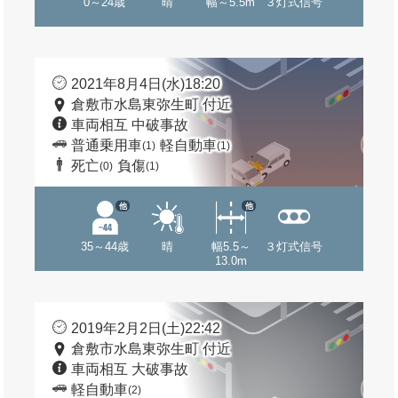
0～24歳
晴
幅～5.5m
３灯式信号
2021年8月4日(水)18:20
倉敷市水島東弥生町 付近
車両相互 中破事故
普通乗用車
軽自動車
(1)
(1)
死亡
負傷
(0)
(1)
他
他
35～44歳
晴
幅5.5～
３灯式信号
13.0m
2019年2月2日(土)22:42
倉敷市水島東弥生町 付近
車両相互 大破事故
軽自動車
(2)