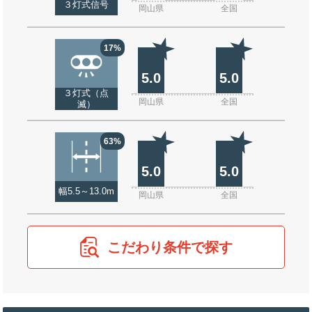
３灯式信号
岡山県
全国
17%
5.0
5.0
３灯式（点
岡山県
全国
滅）
63%
5.0
5.0
幅5.5～13.0m
岡山県
全国
こだわり条件で探す