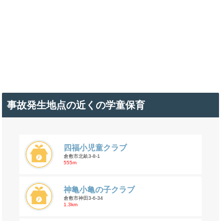
事故発生地点の近くの学童保育
四福小児童クラブ
倉敷市北畝3-8-1
555m
神亀小亀の子クラブ
倉敷市神田3-6-34
1.3km