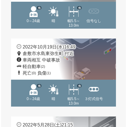
他
他
0～24歳
晴
幅5.5～
信号なし
13.0m
2022年10月19日(水)16:49
倉敷市水島東弥生町 付近
車両相互 中破事故
軽自動車
(2)
死亡
負傷
(0)
(1)
他
他
0～24歳
晴
幅5.5～
３灯式信号
13.0m
2022年5月28日(土)21:15