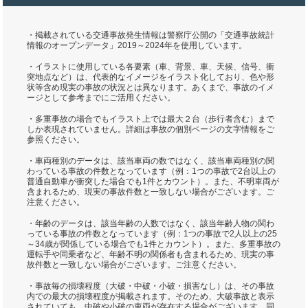
・掲載されている交通事故発生情報は警察庁公開の「交通事故統計
情報のオープンデータ」2019～2024年を使用しています。
・イラストに使用している各要素（車、背景、車、天候、信号、衝
突地点など）は、代表的なイメージをイラスト化しており、色や形
状等含め現実の事故の状況とは異なります。あくまで、事故のイメ
ージとして参考までにご活用ください。
・多重事故の場合でもイラスト上では最大２台（歩行者含む）まで
しか表現されていません。詳細は事故の個別ページの文字情報をご
参照ください。
・車両種別のデータは、該当車両の数ではなく、該当車両種別の関
わっている事故の件数となっています（例：1つの事故で2台以上の
普通自動車が衝突した場合でも1件とカウント）。また、不明車両が
含まれるため、現実の事故件数と一致しない場合がございます。ご
注意ください。
・年齢のデータは、該当年齢の人数ではなく、該当年齢人物の関わ
っている事故の件数となっています（例：1つの事故で2人以上の25
～34歳が関係している場合でも1件とカウント）。また、多重事故の
運転手や同乗者など、年齢不明の関係者も含まれるため、現実の事
故件数と一致しない場合がございます。ご注意ください。
・事故毎の損壊程度（大破・中破・小破・損害なし）は、その事故
内での最大の損壊程度が掲載されます。そのため、大破事故と表示
されていても、中破や小破の車両が存在する場合がございます。同