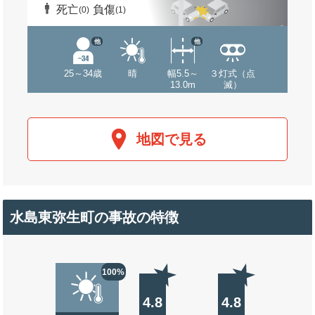
死亡
負傷
(0)
(1)
他
他
25～34歳
晴
幅5.5～
３灯式（点
13.0m
滅）
地図で見る
水島東弥生町の事故の特徴
100%
4.8
4.8