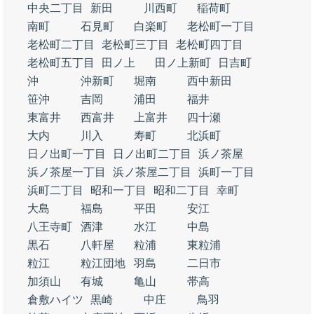
中央二丁目
新田
川西町
稲荷町
南町
石見町
白楽町
老松町一丁目
老松町二丁目
老松町三丁目
老松町四丁目
老松町五丁目
田ノ上
田ノ上新町
日吉町
沖
沖新町
堀南
西中新田
笹沖
吉岡
浦田
福井
東富井
西富井
上富井
四十瀬
大内
川入
寿町
北浜町
日ノ出町一丁目
日ノ出町二丁目
浜ノ茶屋
浜ノ茶屋一丁目
浜ノ茶屋二丁目
浜町一丁目
浜町二丁目
昭和一丁目
昭和二丁目
幸町
大島
福島
平田
安江
八王寺町
酒津
水江
中島
黒石
八軒屋
粒浦
東粒浦
粒江
粒江団地
羽島
二日市
加須山
有城
亀山
帯高
倉敷ハイツ
黒崎
中庄
鳥羽