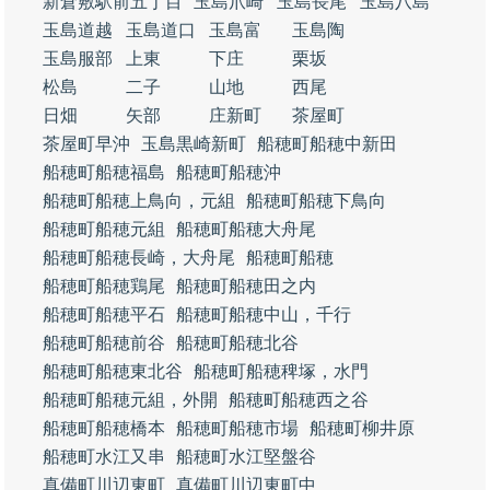
新倉敷駅前五丁目
玉島爪崎
玉島長尾
玉島八島
玉島道越
玉島道口
玉島富
玉島陶
玉島服部
上東
下庄
栗坂
松島
二子
山地
西尾
日畑
矢部
庄新町
茶屋町
茶屋町早沖
玉島黒崎新町
船穂町船穂中新田
船穂町船穂福島
船穂町船穂沖
船穂町船穂上鳥向，元組
船穂町船穂下鳥向
船穂町船穂元組
船穂町船穂大舟尾
船穂町船穂長崎，大舟尾
船穂町船穂
船穂町船穂鶏尾
船穂町船穂田之内
船穂町船穂平石
船穂町船穂中山，千行
船穂町船穂前谷
船穂町船穂北谷
船穂町船穂東北谷
船穂町船穂稗塚，水門
船穂町船穂元組，外開
船穂町船穂西之谷
船穂町船穂橋本
船穂町船穂市場
船穂町柳井原
船穂町水江又串
船穂町水江堅盤谷
真備町川辺東町
真備町川辺東町中