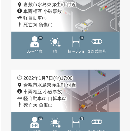
倉敷市水島東弥生町 付近
車両相互 小破事故
軽自動車
(2)
死亡
負傷
(0)
(1)
他
他
35～44歳
晴
幅～5.5m
３灯式信号
2022年1月7日(金)17:00
倉敷市水島東弥生町 付近
車両相互 小破事故
軽自動車
自転車
(1)
(1)
死亡
負傷
(0)
(1)
他
他