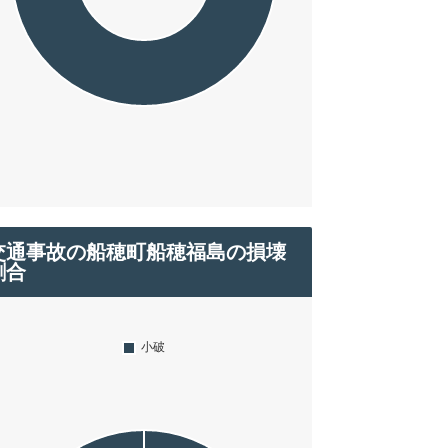
交通事故の船穂町船穂福島の損壊
割合