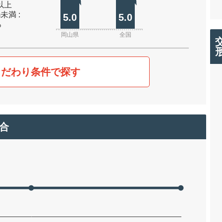
m以上
m未満 :
5.0
5.0
%
岡山県
全国
こだわり条件で探す
合