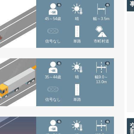
他
他
45～54歳
晴
幅～3.5m
信号なし
単路
市町村道
他
他
35～44歳
晴
幅9.0～
13.0m
信号なし
単路
他
他