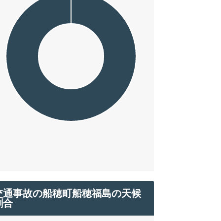
交通事故の船穂町船穂福島の天候
割合