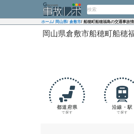
ホーム
/ 岡山県
/ 倉敷市
/ 船穂町船穂福島の交通事故
岡山県倉敷市船穂町船穂
都道府県
沿線・駅
で探す
で探す