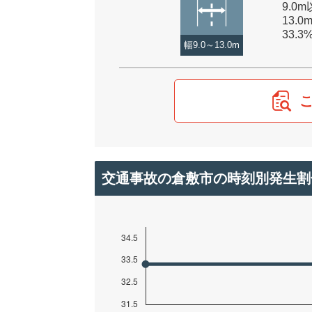
9.0
13.0
33.3
幅9.0～13.0m
交通事故の倉敷市の時刻別発生割