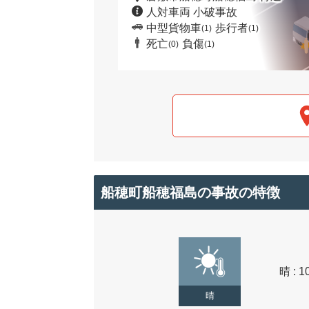
人対車両 小破事故
中型貨物車
歩行者
(1)
(1)
死亡
負傷
(0)
(1)
船穂町船穂福島の事故の特徴
晴 : 1
晴