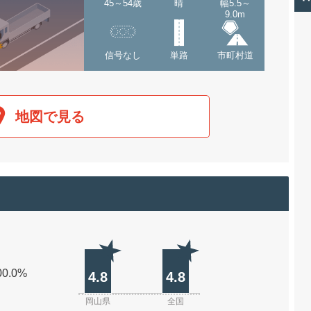
45～54歳
晴
幅5.5～
9.0m
信号なし
単路
市町村道
地図で見る
00.0%
4.8
4.8
岡山県
全国