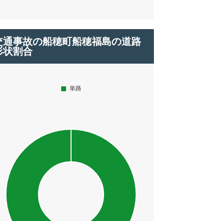
交通事故の船穂町船穂福島の道路
形状割合