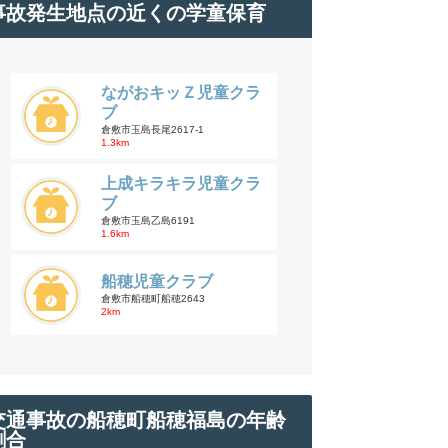
事故発生地点の近くの学童保育
ながおキッＺ児童クラ
ブ
倉敷市玉島長尾2617-1
1.3km
上成キラキラ児童クラ
ブ
倉敷市玉島乙島6191
1.6km
船穂児童クラブ
倉敷市船穂町船穂2643
2km
交通事故の船穂町船穂福島の年齢
割合