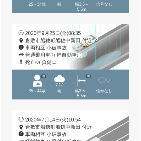
25～34歳
晴
幅3.5～
信号なし
5.5m
2020年9月25日(金)08:35
倉敷市船穂町船穂中新田 付近
車両相互 小破事故
普通乗用車
軽自動車
(1)
(1)
死亡
負傷
(0)
(1)
他
他
35～44歳
雨
幅3.5～
信号なし
5.5m
2020年7月14日(火)10:54
倉敷市船穂町船穂中新田 付近
車両相互 小破事故