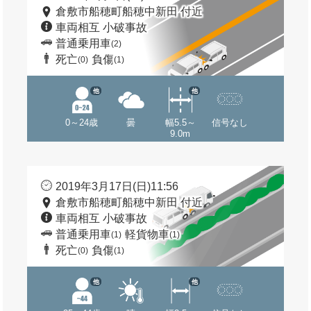
倉敷市船穂町船穂中新田 付近
車両相互 小破事故
普通乗用車
(2)
死亡
負傷
(0)
(1)
他
他
0～24歳
曇
幅5.5～
信号なし
9.0m
2019年3月17日(日)11:56
倉敷市船穂町船穂中新田 付近
車両相互 小破事故
普通乗用車
軽貨物車
(1)
(1)
死亡
負傷
(0)
(1)
他
他