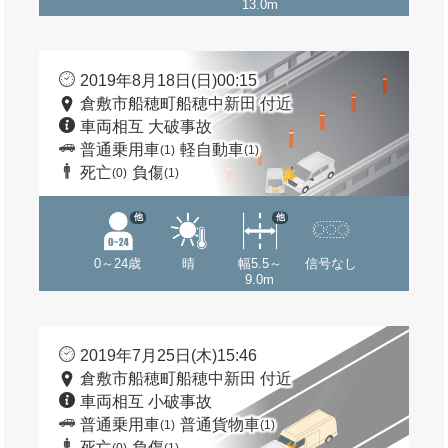
13.0m
2019年8月18日(日)00:15
倉敷市船穂町船穂中新田 付近
車両相互 大破事故
普通乗用車
軽自動車
(1)
(1)
死亡
負傷
(0)
(1)
他
他
0～24歳
晴
幅5.5～
信号なし
9.0m
2019年7月25日(木)15:46
倉敷市船穂町船穂中新田 付近
車両相互 小破事故
普通乗用車
普通貨物車
(1)
(1)
死亡
負傷