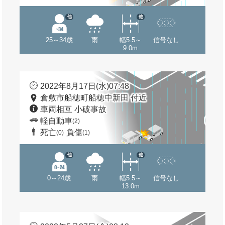
他
他
25～34歳
雨
幅5.5～
信号なし
9.0m
2022年8月17日(水)07:48
倉敷市船穂町船穂中新田 付近
車両相互 小破事故
軽自動車
(2)
死亡
負傷
(0)
(1)
他
他
0～24歳
雨
幅5.5～
信号なし
13.0m