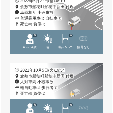
2022年5月27日(金)08:10
倉敷市船穂町船穂中新田 付近
車両相互 小破事故
普通乗用車
自転車
(1)
(1)
死亡
負傷
(0)
(1)
他
他
45～54歳
晴
幅～5.5m
信号なし
2021年10月5日(火)19:54
倉敷市船穂町船穂中新田 付近
人対車両 小破事故
軽自動車
歩行者
(1)
(1)
死亡
負傷
(0)
(1)
他
他