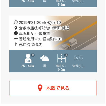
35～44歳
晴
幅3.5～
信号なし
5.5m
2019年2月20日(水)07:10
倉敷市船穂町船穂中新田 付近
車両相互 小破事故
普通乗用車
軽自動車
(1)
(1)
死亡
負傷
(0)
(1)
他
他
35～44歳
曇
幅5.5～
信号なし
9.0m
地図で見る