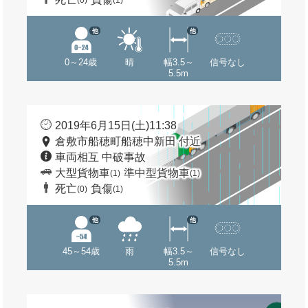
(0)
(1)
他
他
0～24歳
晴
幅3.5～
信号なし
5.5m
2019年6月15日(土)11:38
倉敷市船穂町船穂中新田 付近
車両相互 中破事故
大型貨物車
準中型貨物車
(1)
(1)
死亡
負傷
(0)
(1)
他
他
45～54歳
雨
幅3.5～
信号なし
5.5m