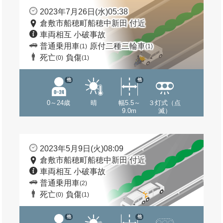
2023年7月26日(水)05:38
倉敷市船穂町船穂中新田 付近
車両相互 小破事故
普通乗用車
原付二種二輪車
(1)
(1)
死亡
負傷
(0)
(1)
他
他
0～24歳
晴
幅5.5～
３灯式（点
9.0m
滅）
2023年5月9日(火)08:09
倉敷市船穂町船穂中新田 付近
車両相互 小破事故
普通乗用車
(2)
死亡
負傷
(0)
(1)
他
他