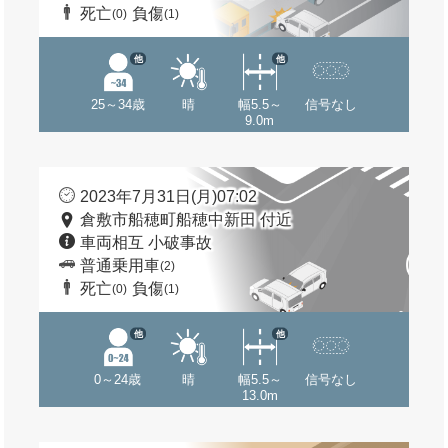
死亡
負傷
(0)
(1)
他
他
25～34歳
晴
幅5.5～
信号なし
9.0m
2023年7月31日(月)07:02
倉敷市船穂町船穂中新田 付近
車両相互 小破事故
普通乗用車
(2)
死亡
負傷
(0)
(1)
他
他
0～24歳
晴
幅5.5～
信号なし
13.0m