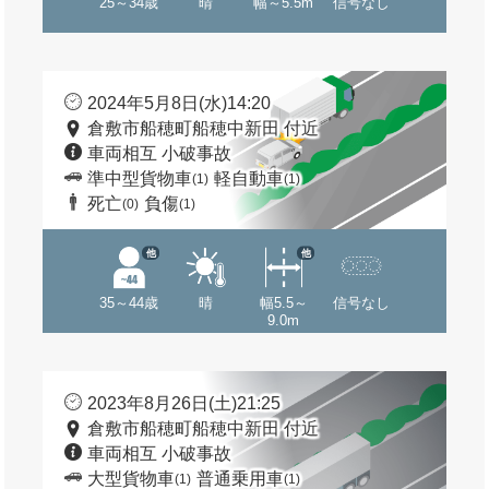
25～34歳
晴
幅～5.5m
信号なし
2024年5月8日(水)14:20
倉敷市船穂町船穂中新田 付近
車両相互 小破事故
準中型貨物車
軽自動車
(1)
(1)
死亡
負傷
(0)
(1)
他
他
35～44歳
晴
幅5.5～
信号なし
9.0m
2023年8月26日(土)21:25
倉敷市船穂町船穂中新田 付近
車両相互 小破事故
大型貨物車
普通乗用車
(1)
(1)