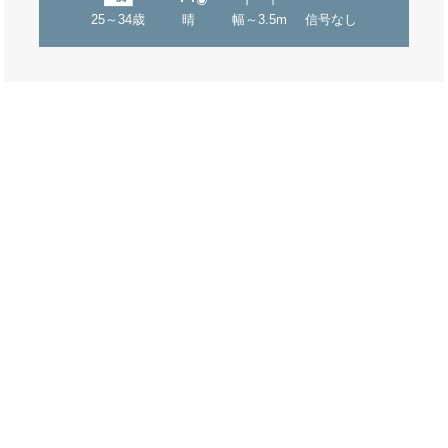
25～34歳
晴
幅～3.5m
信号なし