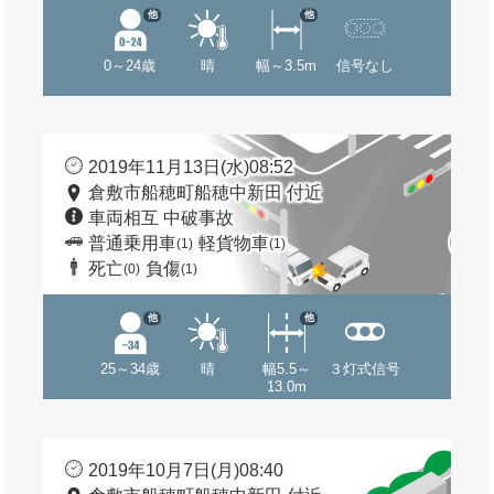
他
他
0～24歳
晴
幅～3.5m
信号なし
2019年11月13日(水)08:52
倉敷市船穂町船穂中新田 付近
車両相互 中破事故
普通乗用車
軽貨物車
(1)
(1)
死亡
負傷
(0)
(1)
他
他
25～34歳
晴
幅5.5～
３灯式信号
13.0m
2019年10月7日(月)08:40