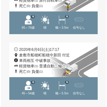
軽貨物車
原付自転車
(1)
(1)
死亡
負傷
(0)
(1)
他
他
65～74歳
晴
幅～3.5m
信号なし
2020年6月6日(土)17:17
倉敷市船穂町船穂中新田 付近
車両相互 中破事故
軽貨物車
普通自動二輪小
(1)
(1)
死亡
負傷
(0)
(1)
他
他
45～54歳
晴
幅～5.5m
信号なし