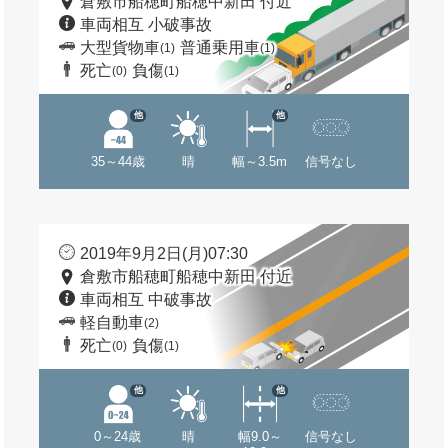
倉敷市船穂町船穂中新田 付近
車両相互 小破事故
大型貨物車
普通乗用車
(1)
(1)
死亡
負傷
(0)
(1)
他
他
35～44歳
晴
幅～3.5m
信号なし
2019年9月2日(月)07:30
倉敷市船穂町船穂中新田 付近
車両相互 中破事故
軽自動車
(2)
死亡
負傷
(0)
(1)
他
他
0～24歳
晴
幅9.0～
信号なし