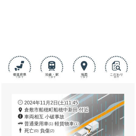
都道府県
沿線・駅
地図
こだわり
で探す
で探す
で探す
条件
2024年11月2日(土)11:45
倉敷市船穂町船穂中新田 付近
車両相互 小破事故
普通乗用車
軽貨物車
(1)
(1)
死亡
負傷
(0)
(2)