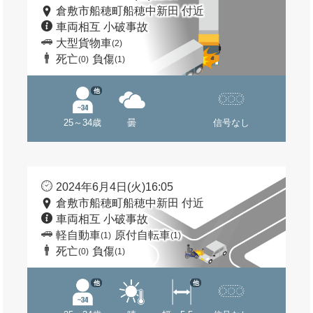
倉敷市船穂町船穂中新田 付近
車両相互 小破事故
大型貨物車
(2)
死亡
負傷
(0)
(1)
他
25～34歳
曇
信号なし
2024年6月4日(火)16:05
倉敷市船穂町船穂中新田 付近
車両相互 小破事故
軽自動車
原付自転車
(1)
(1)
死亡
負傷
(0)
(1)
他
他