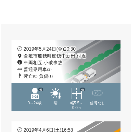
2019年5月24日(金)20:30
倉敷市船穂町船穂中新田 付近
車両相互 小破事故
普通乗用車
(2)
死亡
負傷
(0)
(1)
他
他
0～24歳
晴
幅5.5～
信号なし
9.0m
2019年4月6日(土)16:58