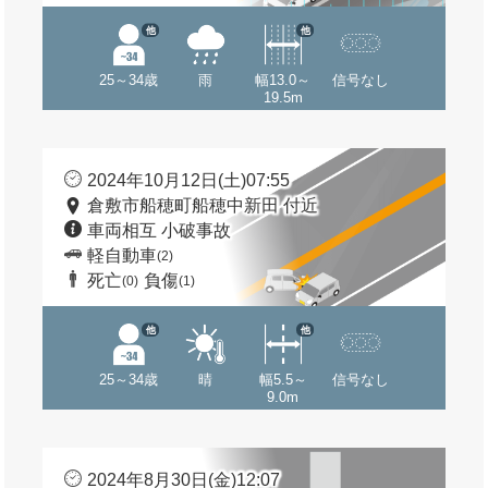
他
他
25～34歳
雨
幅13.0～
信号なし
19.5m
2024年10月12日(土)07:55
倉敷市船穂町船穂中新田 付近
車両相互 小破事故
軽自動車
(2)
死亡
負傷
(0)
(1)
他
他
25～34歳
晴
幅5.5～
信号なし
9.0m
2024年8月30日(金)12:07