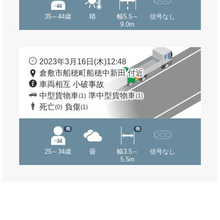
35～44歳
晴
幅5.5～
信号なし
9.0m
2023年3月16日(木)12:48
倉敷市船穂町船穂中新田 付近
車両相互 小破事故
中型貨物車
準中型貨物車
(1)
(1)
死亡
負傷
(0)
(1)
他
他
25～34歳
曇
幅3.5～
信号なし
5.5m