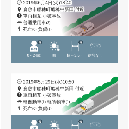
2019年6月4日(火)18:40
倉敷市船穂町船穂中新田 付近
車両相互 小破事故
普通乗用車
(2)
死亡
負傷
(0)
(1)
他
他
0～24歳
晴
幅～3.5m
信号なし
2019年5月29日(水)10:50
倉敷市船穂町船穂中新田 付近
車両相互 小破事故
軽自動車
軽貨物車
(1)
(1)
死亡
負傷
(0)
(1)
他
他