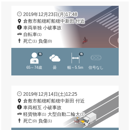
2019年12月23日(月)17:48
倉敷市船穂町船穂中新田 付近
車両単独 小破事故
自転車
(1)
死亡
負傷
(1)
(0)
他
他
65～74歳
曇
幅～5.5m
信号なし
2019年12月14日(土)12:25
倉敷市船穂町船穂中新田 付近
車両相互 小破事故
軽貨物車
大型自動二輪大
(1)
(1)
死亡
負傷
(0)
(1)