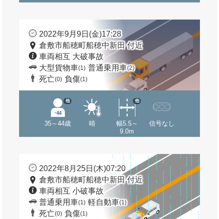
2022年9月9日(金)17:28
倉敷市船穂町船穂中新田 付近
車両相互 大破事故
大型貨物車
普通乗用車
(1)
(2)
死亡
負傷
(0)
(1)
他
他
35～44歳
晴
幅5.5～
信号なし
9.0m
2022年8月25日(木)07:20
倉敷市船穂町船穂中新田 付近
車両相互 小破事故
普通乗用車
軽自動車
(1)
(1)
死亡
負傷
(0)
(1)