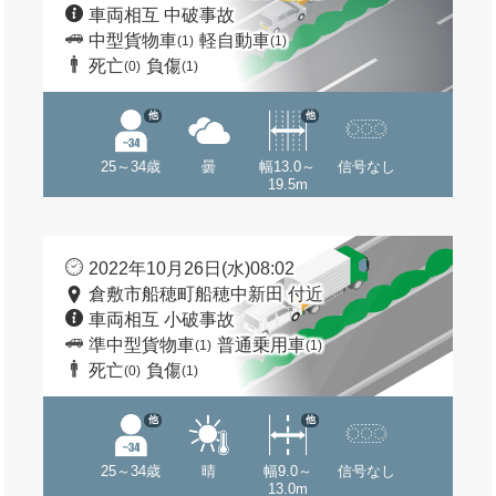
車両相互 中破事故
中型貨物車
軽自動車
(1)
(1)
死亡
負傷
(0)
(1)
他
他
25～34歳
曇
幅13.0～
信号なし
19.5m
2022年10月26日(水)08:02
倉敷市船穂町船穂中新田 付近
車両相互 小破事故
準中型貨物車
普通乗用車
(1)
(1)
死亡
負傷
(0)
(1)
他
他
25～34歳
晴
幅9.0～
信号なし
13.0m