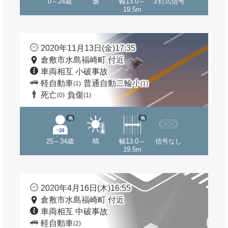
0～24歳
曇
幅13.0～
３灯式信号
19.5m
2020年11月13日(金)17:35
倉敷市水島福崎町 付近
車両相互 小破事故
軽自動車
普通自動二輪小
(1)
(1)
死亡
負傷
(0)
(1)
他
他
25～34歳
晴
幅13.0～
信号なし
19.5m
2020年4月16日(木)16:55
倉敷市水島福崎町 付近
車両相互 中破事故
軽自動車
(2)