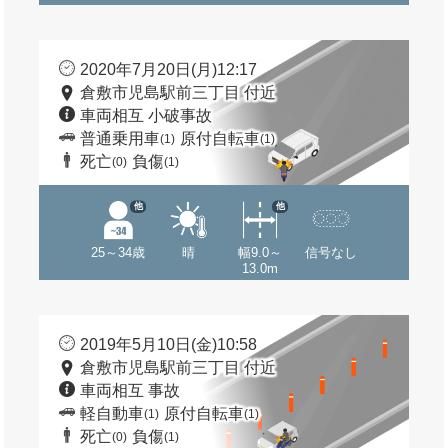
2020年7月20日(月)12:17
倉敷市児島駅前三丁目 付近
車両相互 小破事故
普通乗用車
原付自転車
(1)
(1)
死亡
負傷
(0)
(1)
他
他
25～34歳
晴
幅9.0～
信号なし
13.0m
2019年5月10日(金)10:58
倉敷市児島駅前三丁目 付近
車両相互 事故
軽自動車
原付自転車
(1)
(1)
死亡
負傷
(0)
(1)