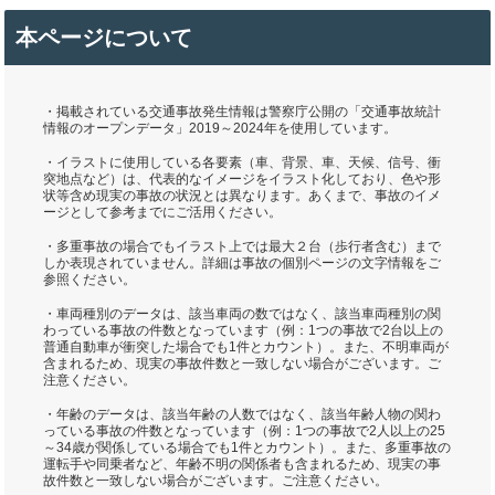
本ページについて
・掲載されている交通事故発生情報は警察庁公開の「交通事故統計
情報のオープンデータ」2019～2024年を使用しています。
・イラストに使用している各要素（車、背景、車、天候、信号、衝
突地点など）は、代表的なイメージをイラスト化しており、色や形
状等含め現実の事故の状況とは異なります。あくまで、事故のイメ
ージとして参考までにご活用ください。
・多重事故の場合でもイラスト上では最大２台（歩行者含む）まで
しか表現されていません。詳細は事故の個別ページの文字情報をご
参照ください。
・車両種別のデータは、該当車両の数ではなく、該当車両種別の関
わっている事故の件数となっています（例：1つの事故で2台以上の
普通自動車が衝突した場合でも1件とカウント）。また、不明車両が
含まれるため、現実の事故件数と一致しない場合がございます。ご
注意ください。
・年齢のデータは、該当年齢の人数ではなく、該当年齢人物の関わ
っている事故の件数となっています（例：1つの事故で2人以上の25
～34歳が関係している場合でも1件とカウント）。また、多重事故の
運転手や同乗者など、年齢不明の関係者も含まれるため、現実の事
故件数と一致しない場合がございます。ご注意ください。