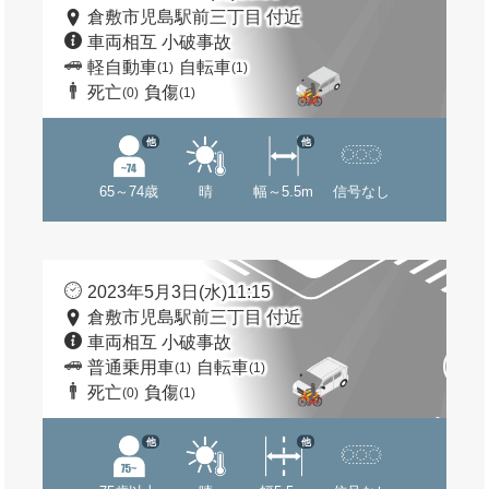
倉敷市児島駅前三丁目 付近
車両相互 小破事故
軽自動車
自転車
(1)
(1)
死亡
負傷
(0)
(1)
他
他
65～74歳
晴
幅～5.5m
信号なし
2023年5月3日(水)11:15
倉敷市児島駅前三丁目 付近
車両相互 小破事故
普通乗用車
自転車
(1)
(1)
死亡
負傷
(0)
(1)
他
他