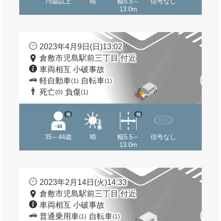
75歳以上
晴
幅5.5～
信号なし
13.0m
2023年4月9日(日)13:02
倉敷市児島駅前三丁目 付近
車両相互 小破事故
軽自動車
自転車
(1)
(1)
死亡
負傷
(0)
(1)
他
他
35～44歳
晴
幅5.5～
信号なし
13.0m
2023年2月14日(火)14:33
倉敷市児島駅前三丁目 付近
車両相互 小破事故
普通乗用車
自転車
(1)
(1)