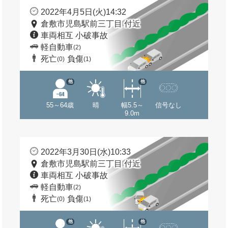
2022年4月5日(火)14:32
倉敷市児島駅前三丁目 付近
車両相互 小破事故
軽自動車
(2)
死亡
負傷
(0)
(1)
他
他
55～64歳
晴
幅5.5～
信号なし
9.0m
2022年3月30日(水)10:33
倉敷市児島駅前三丁目 付近
車両相互 小破事故
軽自動車
(2)
死亡
負傷
(0)
(1)
他
他