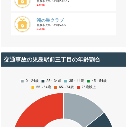
倉敷市児島下の町2-16-17
1.6km
鴻の巣クラブ
倉敷市児島下の町5-4-5
2.3km
交通事故の児島駅前三丁目の年齢割合