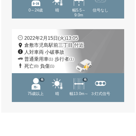
0～24歳
晴
幅5.5～
信号なし
9.0m
2022年2月15日(火)13:05
倉敷市児島駅前三丁目 付近
人対車両 小破事故
普通乗用車
歩行者
(1)
(1)
死亡
負傷
(0)
(1)
他
他
75歳以上
晴
幅13.0m～
３灯式信号