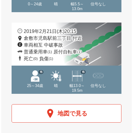
0～24歳
晴
幅5.5～
信号なし
13.0m
2019年2月21日(木)20:15
倉敷市児島駅前三丁目 付近
車両相互 中破事故
普通乗用車
原付自転車
(1)
(1)
死亡
負傷
(0)
(1)
他
他
25～34歳
晴
幅13.0～
信号なし
19.5m
地図で見る