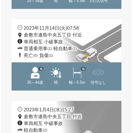
25～34歳
晴
幅～5.5m
３灯式信号
2023年11月14日(火)07:58
倉敷市連島中央五丁目 付近
車両相互 小破事故
普通乗用車
軽自動車
(1)
(1)
死亡
負傷
(0)
(1)
他
他
35～44歳
晴
幅～5.5m
信号なし
2023年1月4日(水)15:27
倉敷市連島中央五丁目 付近
車両相互 中破事故
軽自動車
(2)