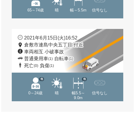
65～74歳
晴
幅～5.5m
信号なし
2021年6月15日(火)16:52
倉敷市連島中央五丁目 付近
車両相互 小破事故
普通乗用車
自転車
(1)
(1)
死亡
負傷
(0)
(1)
他
他
0～24歳
晴
幅5.5～
信号なし
9.0m