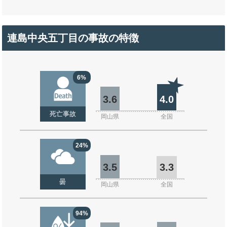
連島中央五丁目の事故の特徴
6%
3.6
4.0
死亡事故
岡山県
全国
24%
3.5
3.3
曇
岡山県
全国
94%