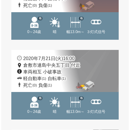
死亡
負傷
(0)
(1)
他
他
0～24歳
晴
幅13.0m～
３灯式信号
2020年7月21日(火)16:00
倉敷市連島中央五丁目 付近
車両相互 小破事故
軽自動車
自転車
(1)
(1)
死亡
負傷
(0)
(1)
他
他
0～24歳
晴
幅13.0m～
３灯式信号