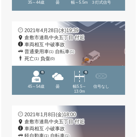
35～44歳
曇
幅～5.5m
３灯式信号
2021年4月28日(水)19:39
倉敷市連島中央五丁目 付近
車両相互 中破事故
普通乗用車
自転車
(1)
(1)
死亡
負傷
(1)
(0)
他
他
45～54歳
曇
幅5.5～
信号なし
13.0m
2021年1月8日(金)18:00
倉敷市連島中央五丁目 付近
車両相互 小破事故
軽自動車
自転車
(1)
(1)