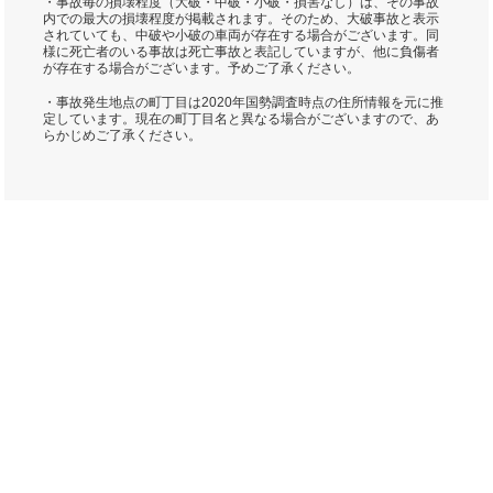
・事故毎の損壊程度（大破・中破・小破・損害なし）は、その事故
内での最大の損壊程度が掲載されます。そのため、大破事故と表示
されていても、中破や小破の車両が存在する場合がございます。同
様に死亡者のいる事故は死亡事故と表記していますが、他に負傷者
が存在する場合がございます。予めご了承ください。
・事故発生地点の町丁目は2020年国勢調査時点の住所情報を元に推
定しています。現在の町丁目名と異なる場合がございますので、あ
らかじめご了承ください。