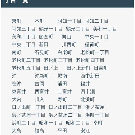
丁目一覧
東町
本町
阿知一丁目
阿知二丁目
阿知三丁目
鶴形一丁目
鶴形二丁目
美和一丁目
美和二丁目
船倉町
向山
中央一丁目
中央二丁目
新田
川西町
稲荷町
南町
石見町
白楽町
老松町一丁目
老松町二丁目
老松町三丁目
老松町四丁目
老松町五丁目
田ノ上
田ノ上新町
日吉町
沖
沖新町
堀南
西中新田
笹沖
吉岡
浦田
福井
東富井
西富井
上富井
四十瀬
大内
川入
寿町
北浜町
日ノ出町一丁目
日ノ出町二丁目
浜ノ茶屋
浜ノ茶屋一丁目
浜ノ茶屋二丁目
浜町一丁目
浜町二丁目
昭和一丁目
昭和二丁目
幸町
大島
福島
平田
安江