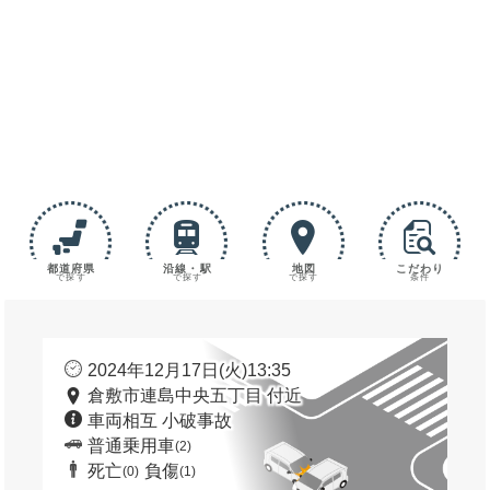
都道府県
沿線・駅
地図
こだわり
で探す
で探す
で探す
条件
2024年12月17日(火)13:35
倉敷市連島中央五丁目 付近
車両相互 小破事故
普通乗用車
(2)
死亡
負傷
(0)
(1)