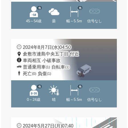
他
他
45～54歳
曇
幅～5.5m
信号なし
2024年8月7日(水)04:50
倉敷市連島中央五丁目 付近
車両相互 小破事故
普通乗用車
自転車
(1)
(1)
死亡
負傷
(0)
(1)
他
他
0～24歳
晴
幅～5.5m
信号なし
2024年5月27日(月)07:40