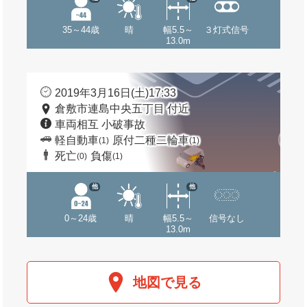
35～44歳
晴
幅5.5～
３灯式信号
13.0m
2019年3月16日(土)17:33
倉敷市連島中央五丁目 付近
車両相互 小破事故
軽自動車
原付二種二輪車
(1)
(1)
死亡
負傷
(0)
(1)
他
他
0～24歳
晴
幅5.5～
信号なし
13.0m
地図で見る