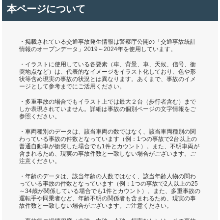
本ページについて
・掲載されている交通事故発生情報は警察庁公開の「交通事故統計
情報のオープンデータ」2019～2024年を使用しています。
・イラストに使用している各要素（車、背景、車、天候、信号、衝
突地点など）は、代表的なイメージをイラスト化しており、色や形
状等含め現実の事故の状況とは異なります。あくまで、事故のイメ
ージとして参考までにご活用ください。
・多重事故の場合でもイラスト上では最大２台（歩行者含む）まで
しか表現されていません。詳細は事故の個別ページの文字情報をご
参照ください。
・車両種別のデータは、該当車両の数ではなく、該当車両種別の関
わっている事故の件数となっています（例：1つの事故で2台以上の
普通自動車が衝突した場合でも1件とカウント）。また、不明車両が
含まれるため、現実の事故件数と一致しない場合がございます。ご
注意ください。
・年齢のデータは、該当年齢の人数ではなく、該当年齢人物の関わ
っている事故の件数となっています（例：1つの事故で2人以上の25
～34歳が関係している場合でも1件とカウント）。また、多重事故の
運転手や同乗者など、年齢不明の関係者も含まれるため、現実の事
故件数と一致しない場合がございます。ご注意ください。