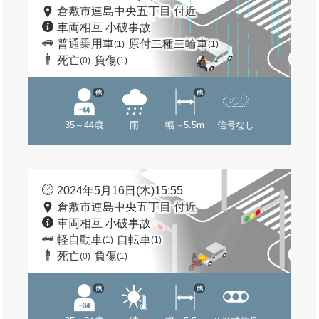
倉敷市連島中央五丁目 付近
車両相互 小破事故
普通乗用車
原付二種二輪車
(1)
(1)
死亡
負傷
(0)
(1)
他
他
35～44歳
雨
幅～5.5m
信号なし
2024年5月16日(木)15:55
倉敷市連島中央五丁目 付近
車両相互 小破事故
軽自動車
自転車
(1)
(1)
死亡
負傷
(0)
(1)
他
他