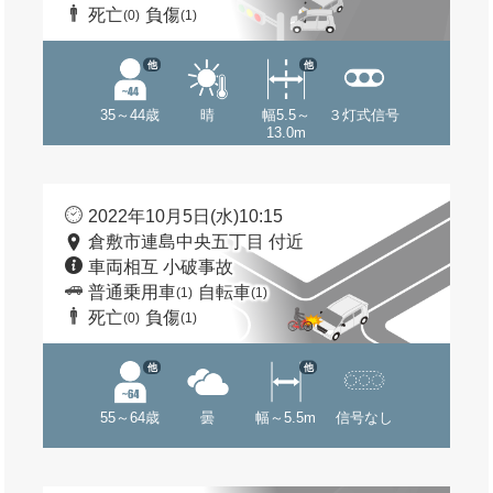
死亡
負傷
(0)
(1)
他
他
35～44歳
晴
幅5.5～
３灯式信号
13.0m
2022年10月5日(水)10:15
倉敷市連島中央五丁目 付近
車両相互 小破事故
普通乗用車
自転車
(1)
(1)
死亡
負傷
(0)
(1)
他
他
55～64歳
曇
幅～5.5m
信号なし