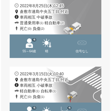
2022年8月25日(木)12:45
倉敷市連島中央五丁目 付近
車両相互 中破事故
普通乗用車
軽自動車
(1)
(2)
死亡
負傷
(0)
(2)
他
55～64歳
晴
信号なし
2022年3月15日(火)10:40
倉敷市連島中央五丁目 付近
車両相互 小破事故
軽自動車
自転車
(1)
(1)
死亡
負傷
(0)
(1)
他
他