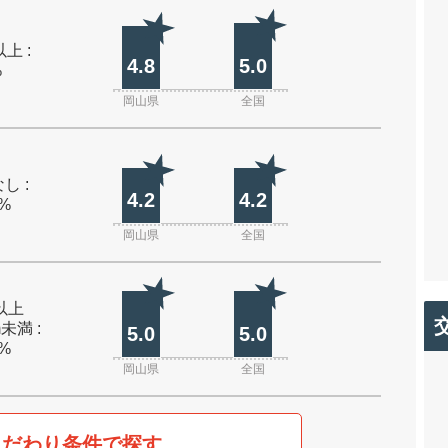
上 :
4.8
5.0
%
岡山県
全国
し :
4.2
4.2
0%
岡山県
全国
m以上
m未満 :
5.0
5.0
0%
岡山県
全国
こだわり条件で探す