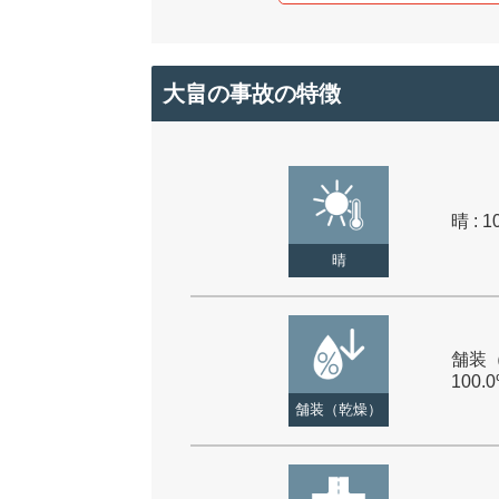
大畠の事故の特徴
晴 : 1
晴
舗装（
100.
舗装（乾燥）