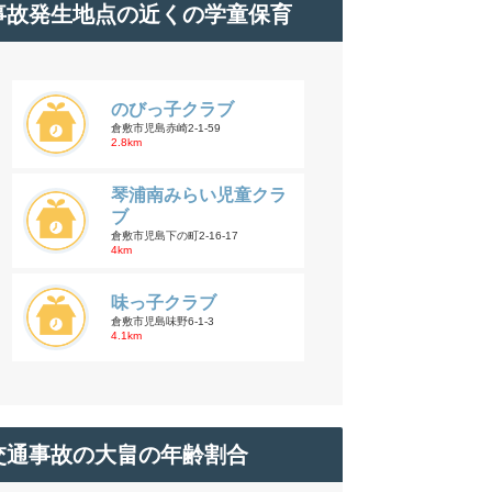
事故発生地点の近くの学童保育
のびっ子クラブ
倉敷市児島赤崎2-1-59
2.8km
琴浦南みらい児童クラ
ブ
倉敷市児島下の町2-16-17
4km
味っ子クラブ
倉敷市児島味野6-1-3
4.1km
交通事故の大畠の年齢割合