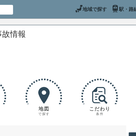
地域で探す
駅・路
事故情報
地図
こだわり
で探す
条件