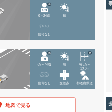
他
0～24歳
晴
信号なし
他
他
65～74歳
晴
幅5.5～
13.0m
信号なし
交差点
都道府県道
地図で見る