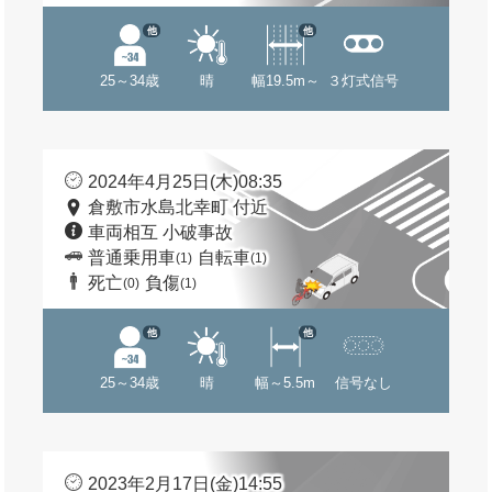
他
他
25～34歳
晴
幅19.5m～
３灯式信号
2024年4月25日(木)08:35
倉敷市水島北幸町 付近
車両相互 小破事故
普通乗用車
自転車
(1)
(1)
死亡
負傷
(0)
(1)
他
他
25～34歳
晴
幅～5.5m
信号なし
2023年2月17日(金)14:55