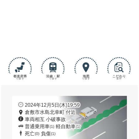
都道府県
沿線・駅
地図
こだわり
で探す
で探す
で探す
条件
2024年12月5日(木)19:59
倉敷市水島北幸町 付近
車両相互 小破事故
普通乗用車
軽自動車
(1)
(1)
死亡
負傷
(0)
(1)