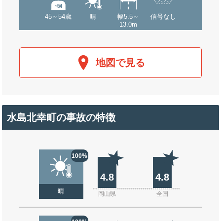
45～54歳
晴
幅5.5～
信号なし
13.0m
地図で見る
水島北幸町の事故の特徴
100%
4.8
4.8
晴
岡山県
全国