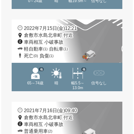
0～24歳
晴
幅19.5m～
信号なし
2022年7月15日(金)12:21
倉敷市水島北幸町 付近
車両相互 小破事故
軽自動車
自転車
(1)
(1)
死亡
負傷
(0)
(1)
他
他
65～74歳
晴
幅5.5～
信号なし
13.0m
2021年7月16日(金)09:40
倉敷市水島北幸町 付近
車両相互 小破事故
普通乗用車
(2)