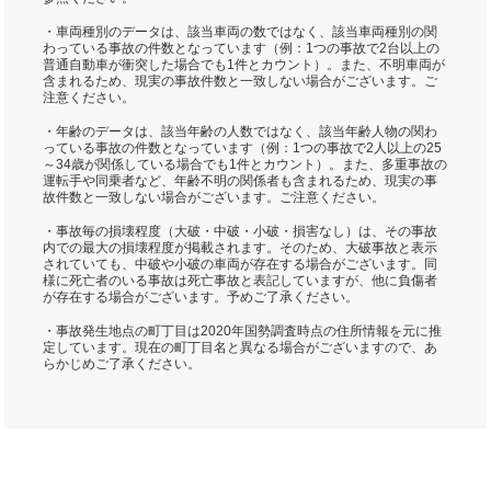
・車両種別のデータは、該当車両の数ではなく、該当車両種別の関
わっている事故の件数となっています（例：1つの事故で2台以上の
普通自動車が衝突した場合でも1件とカウント）。また、不明車両が
含まれるため、現実の事故件数と一致しない場合がございます。ご
注意ください。
・年齢のデータは、該当年齢の人数ではなく、該当年齢人物の関わ
っている事故の件数となっています（例：1つの事故で2人以上の25
～34歳が関係している場合でも1件とカウント）。また、多重事故の
運転手や同乗者など、年齢不明の関係者も含まれるため、現実の事
故件数と一致しない場合がございます。ご注意ください。
・事故毎の損壊程度（大破・中破・小破・損害なし）は、その事故
内での最大の損壊程度が掲載されます。そのため、大破事故と表示
されていても、中破や小破の車両が存在する場合がございます。同
様に死亡者のいる事故は死亡事故と表記していますが、他に負傷者
が存在する場合がございます。予めご了承ください。
・事故発生地点の町丁目は2020年国勢調査時点の住所情報を元に推
定しています。現在の町丁目名と異なる場合がございますので、あ
らかじめご了承ください。