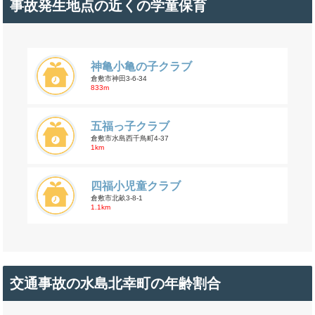
事故発生地点の近くの学童保育
神亀小亀の子クラブ
倉敷市神田3-6-34
833m
五福っ子クラブ
倉敷市水島西千鳥町4-37
1km
四福小児童クラブ
倉敷市北畝3-8-1
1.1km
交通事故の水島北幸町の年齢割合