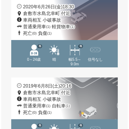
2020年6月26日(金)18:30
倉敷市水島北幸町 付近
車両相互 小破事故
普通乗用車
軽貨物車
(1)
(1)
死亡
負傷
(0)
(1)
他
他
0～24歳
晴
幅5.5～
信号なし
9.0m
2019年6月8日(土)20:16
倉敷市水島北幸町 付近
車両相互 小破事故
普通乗用車
自転車
(1)
(1)
死亡
負傷
(0)
(1)
他
他