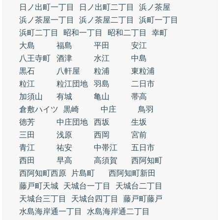
日ノ出町一丁目
日ノ出町二丁目
浜ノ茶屋
浜ノ茶屋一丁目
浜ノ茶屋二丁目
浜町一丁目
浜町二丁目
昭和一丁目
昭和二丁目
幸町
大島
福島
平田
安江
八王寺町
酒津
水江
中島
黒石
八軒屋
粒浦
東粒浦
粒江
粒江団地
羽島
二日市
加須山
有城
亀山
帯高
倉敷ハイツ
黒崎
中庄
鳥羽
徳芳
中庄団地
西坂
生坂
三田
浅原
西岡
宮前
青江
祐安
中帯江
五日市
西田
早高
高須賀
西阿知町
西阿知町西原
片島町
西阿知町新田
藤戸町天城
天城台一丁目
天城台二丁目
天城台三丁目
天城台四丁目
藤戸町藤戸
水島海岸通一丁目
水島海岸通二丁目