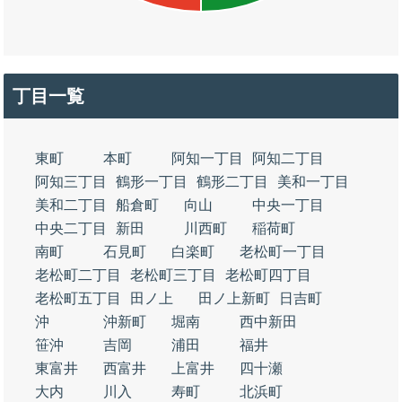
丁目一覧
東町
本町
阿知一丁目
阿知二丁目
阿知三丁目
鶴形一丁目
鶴形二丁目
美和一丁目
美和二丁目
船倉町
向山
中央一丁目
中央二丁目
新田
川西町
稲荷町
南町
石見町
白楽町
老松町一丁目
老松町二丁目
老松町三丁目
老松町四丁目
老松町五丁目
田ノ上
田ノ上新町
日吉町
沖
沖新町
堀南
西中新田
笹沖
吉岡
浦田
福井
東富井
西富井
上富井
四十瀬
大内
川入
寿町
北浜町