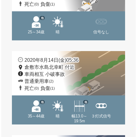
死亡
負傷
(0)
(1)
他
25～34歳
晴
信号なし
2020年8月14日(金)05:36
倉敷市水島北幸町 付近
車両相互 小破事故
普通乗用車
(2)
死亡
負傷
(0)
(1)
他
他
35～44歳
晴
幅13.0～
３灯式信号
19.5m