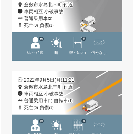
倉敷市水島北幸町 付近
車両相互 小破事故
普通乗用車
(2)
死亡
負傷
(0)
(1)
他
他
65～74歳
晴
幅～5.5m
信号なし
2022年9月5日(月)11:21
倉敷市水島北幸町 付近
車両相互 小破事故
普通乗用車
自転車
(1)
(1)
死亡
負傷
(0)
(1)
他
他