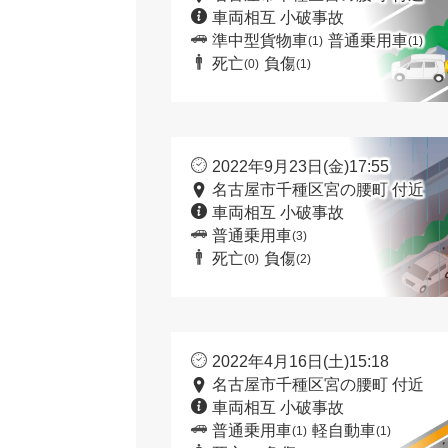
車両相互 小破事故
準中型貨物車
普通乗用車
(1)
(1)
死亡
負傷
(0)
(1)
2022年9月23日(金)17:55
名古屋市千種区宮の腰町 付近
車両相互 小破事故
普通乗用車
(3)
死亡
負傷
(0)
(2)
2022年4月16日(土)15:18
名古屋市千種区宮の腰町 付近
車両相互 小破事故
普通乗用車
軽自動車
(1)
(1)