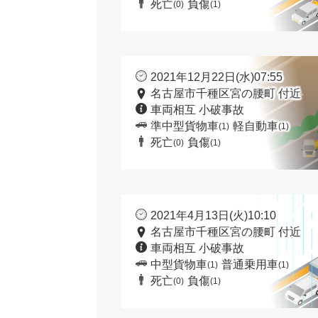
死亡
負傷
(0)
(1)
2021年12月22日(水)07:55
名古屋市千種区宮の腰町 付近
車両相互 小破事故
準中型貨物車
軽自動車
(1)
(1)
死亡
負傷
(0)
(1)
2021年4月13日(火)10:10
名古屋市千種区宮の腰町 付近
車両相互 小破事故
中型貨物車
普通乗用車
(1)
(1)
死亡
負傷
(0)
(1)