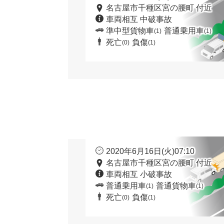
名古屋市千種区宮の腰町 付近
車両相互 中破事故
準中型貨物車
普通乗用車
(1)
(1)
死亡
負傷
(0)
(1)
2020年6月16日(火)07:10
名古屋市千種区宮の腰町 付近
車両相互 小破事故
普通乗用車
普通貨物車
(1)
(1)
死亡
負傷
(0)
(1)