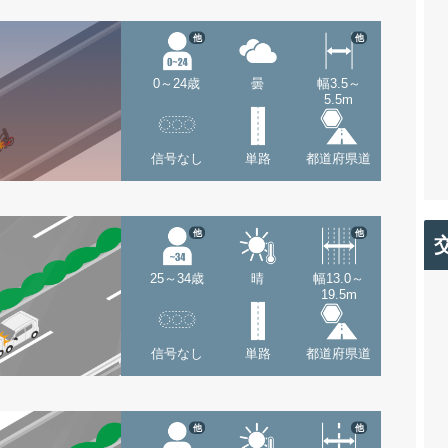
他
他
0～24歳
曇
幅3.5～
5.5m
信号なし
単路
都道府県道
他
他
25～34歳
晴
幅13.0～
19.5m
信号なし
単路
都道府県道
他
他