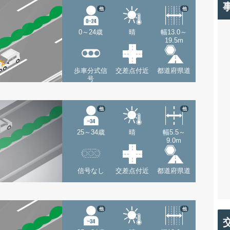
他
他
0～24歳
晴
幅13.0～
19.5m
歩車分式信
交差点付近
都道府県道
号
他
他
25～34歳
晴
幅5.5～
9.0m
信号なし
交差点付近
都道府県道
他
他