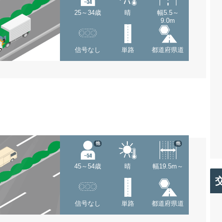
25～34歳
晴
幅5.5～
9.0m
信号なし
単路
都道府県道
他
他
45～54歳
晴
幅19.5m～
信号なし
単路
都道府県道