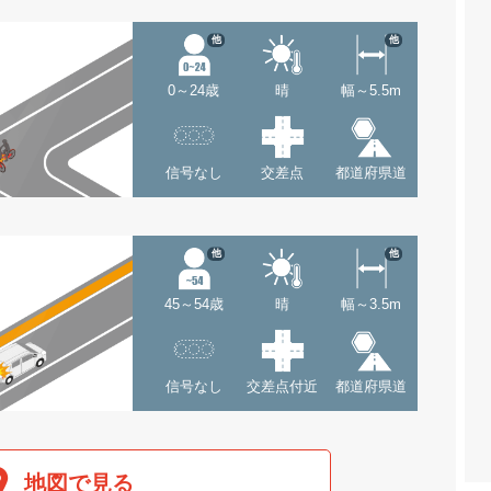
他
他
0～24歳
晴
幅～5.5m
信号なし
交差点
都道府県道
他
他
45～54歳
晴
幅～3.5m
信号なし
交差点付近
都道府県道
地図で見る