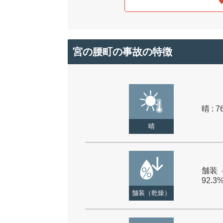
宮の腰町の事故の特徴
晴 : 7
晴
舗装（
92.3
舗装（乾燥）