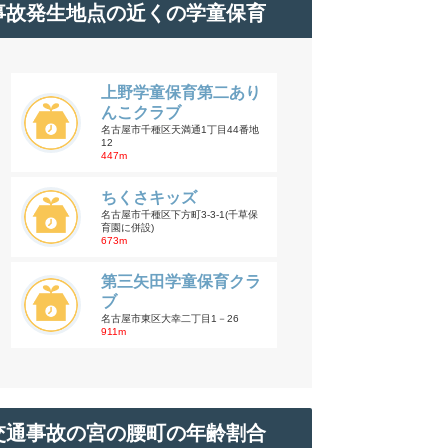
事故発生地点の近くの学童保育
上野学童保育第二あり
んこクラブ
名古屋市千種区天満通1丁目44番地
12
447m
ちくさキッズ
名古屋市千種区下方町3-3-1(千草保
育園に併設)
673m
第三矢田学童保育クラ
ブ
名古屋市東区大幸二丁目1－26
911m
交通事故の宮の腰町の年齢割合