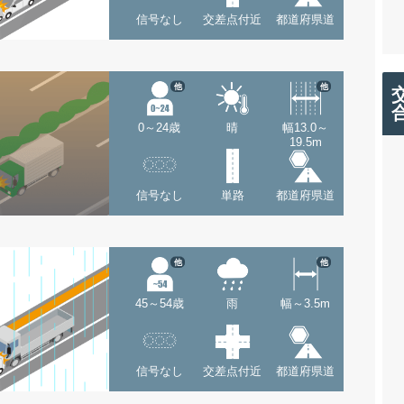
信号なし
交差点付近
都道府県道
他
他
0～24歳
晴
幅13.0～
19.5m
信号なし
単路
都道府県道
他
他
45～54歳
雨
幅～3.5m
信号なし
交差点付近
都道府県道