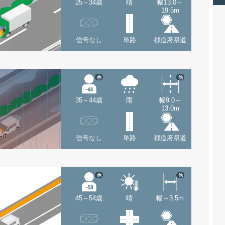
25～34歳
晴
幅13.0～
19.5m
信号なし
単路
都道府県道
他
他
35～44歳
雨
幅9.0～
13.0m
信号なし
単路
都道府県道
他
他
45～54歳
晴
幅～3.5m