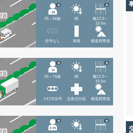
他
他
付近
55～64歳
晴
幅13.0～
19.5m
信号なし
単路
都道府県道
他
他
付近
65～74歳
晴
幅13.0～
19.5m
３灯式信号
交差点付近
都道府県道
他
他
付近