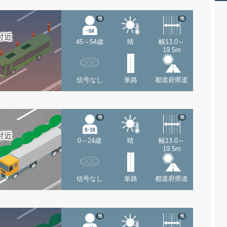
他
他
付近
45～54歳
晴
幅13.0～
19.5m
信号なし
単路
都道府県道
他
他
付近
0～24歳
晴
幅13.0～
19.5m
信号なし
単路
都道府県道
他
他