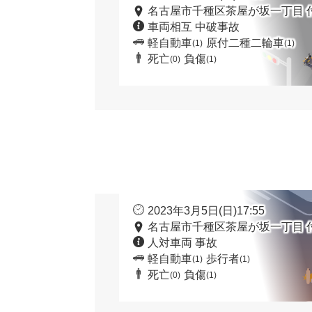
名古屋市千種区茶屋が坂一丁目 
車両相互 中破事故
軽自動車
原付二種二輪車
(1)
(1)
死亡
負傷
(0)
(1)
2023年3月5日(日)17:55
名古屋市千種区茶屋が坂一丁目 
人対車両 事故
軽自動車
歩行者
(1)
(1)
死亡
負傷
(0)
(1)