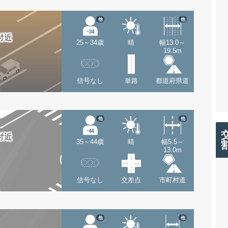
他
他
付近
25～34歳
晴
幅13.0～
19.5m
信号なし
単路
都道府県道
他
他
付近
35～44歳
晴
幅5.5～
13.0m
信号なし
交差点
市町村道
他
他