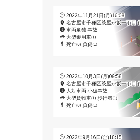
2022年11月21日(月)16:08
名古屋市千種区茶屋が坂一丁目 
車両単独 事故
大型乗用車
(1)
死亡
負傷
(0)
(1)
2022年10月3日(月)09:58
名古屋市千種区茶屋が坂一丁目 
人対車両 小破事故
大型貨物車
歩行者
(1)
(1)
死亡
負傷
(0)
(1)
2022年9月16日(金)18:15