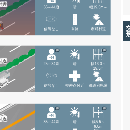
付近
35～44歳
晴
幅19.5m～
信号なし
単路
市町村道
他
他
付近
25～34歳
晴
幅13.0～
19.5m
信号なし
交差点付近
都道府県道
他
他
付近
35～44歳
晴
幅5.5～
9.0m