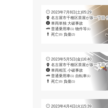
2023年7月8日(土)05:29
名古屋市千種区茶屋が坂一丁目 
車両単独 大破事故
普通乗用車
物件等
(1)
(1)
死亡
負傷
(0)
(2)
2023年5月5日(金)16:40
名古屋市千種区茶屋が坂一丁目 
車両相互 小破事故
普通乗用車
自転車
(1)
(1)
死亡
負傷
(0)
(1)
2023年4月4日(火)15:39