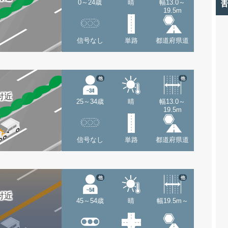
0～24歳
晴
幅13.0～
19.5m
信号なし
単路
都道府県道
他
他
付近
25～34歳
晴
幅13.0～
19.5m
信号なし
単路
都道府県道
他
他
付近
45～54歳
晴
幅19.5m～