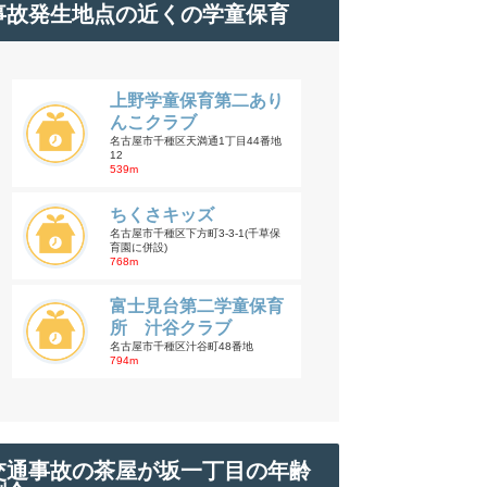
事故発生地点の近くの学童保育
上野学童保育第二あり
んこクラブ
名古屋市千種区天満通1丁目44番地
12
539m
ちくさキッズ
名古屋市千種区下方町3-3-1(千草保
育園に併設)
768m
富士見台第二学童保育
所 汁谷クラブ
名古屋市千種区汁谷町48番地
794m
交通事故の茶屋が坂一丁目の年齢