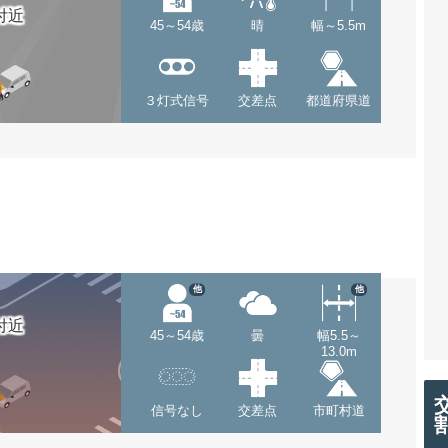
付近
45～54歳
晴
幅～5.5m
３灯式信号
交差点
都道府県道
他
他
付近
45～54歳
曇
幅5.5～
13.0m
信号なし
交差点
市町村道