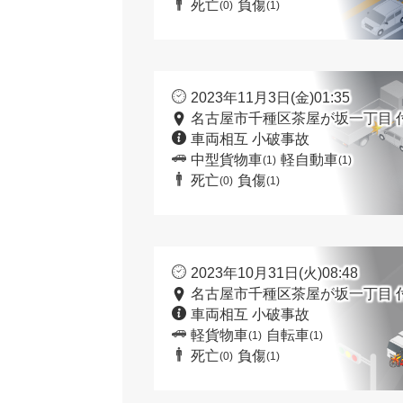
死亡
負傷
(0)
(1)
2023年11月3日(金)01:35
名古屋市千種区茶屋が坂一丁目 
車両相互 小破事故
中型貨物車
軽自動車
(1)
(1)
死亡
負傷
(0)
(1)
2023年10月31日(火)08:48
名古屋市千種区茶屋が坂一丁目 
車両相互 小破事故
軽貨物車
自転車
(1)
(1)
死亡
負傷
(0)
(1)