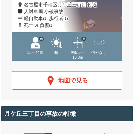
名古屋市千種区月ケ丘三丁目 付近
人対車両 小破事故
軽自動車
歩行者
(1)
(1)
死亡
負傷
(0)
(1)
他
他
35～44歳
晴
幅5.5～
信号なし
13.0m
地図で見る
月ケ丘三丁目の事故の特徴