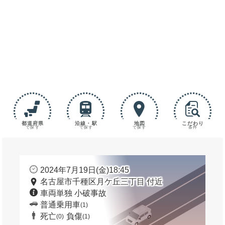
都道府県
沿線・駅
地図
こだわり
で探す
で探す
で探す
条件
2024年7月19日(金)18:45
名古屋市千種区月ケ丘三丁目 付近
車両単独 小破事故
普通乗用車
(1)
死亡
負傷
(0)
(1)