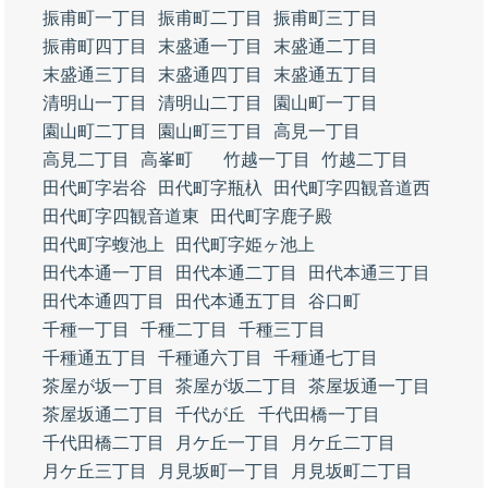
振甫町一丁目
振甫町二丁目
振甫町三丁目
振甫町四丁目
末盛通一丁目
末盛通二丁目
末盛通三丁目
末盛通四丁目
末盛通五丁目
清明山一丁目
清明山二丁目
園山町一丁目
園山町二丁目
園山町三丁目
高見一丁目
高見二丁目
高峯町
竹越一丁目
竹越二丁目
田代町字岩谷
田代町字瓶杁
田代町字四観音道西
田代町字四観音道東
田代町字鹿子殿
田代町字蝮池上
田代町字姫ヶ池上
田代本通一丁目
田代本通二丁目
田代本通三丁目
田代本通四丁目
田代本通五丁目
谷口町
千種一丁目
千種二丁目
千種三丁目
千種通五丁目
千種通六丁目
千種通七丁目
茶屋が坂一丁目
茶屋が坂二丁目
茶屋坂通一丁目
茶屋坂通二丁目
千代が丘
千代田橋一丁目
千代田橋二丁目
月ケ丘一丁目
月ケ丘二丁目
月ケ丘三丁目
月見坂町一丁目
月見坂町二丁目