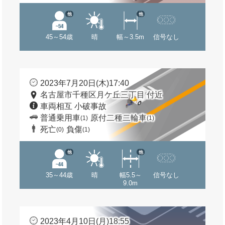
他
他
45～54歳
晴
幅～3.5m
信号なし
2023年7月20日(木)17:40
名古屋市千種区月ケ丘三丁目 付近
車両相互 小破事故
普通乗用車
原付二種二輪車
(1)
(1)
死亡
負傷
(0)
(1)
他
他
35～44歳
晴
幅5.5～
信号なし
9.0m
2023年4月10日(月)18:55