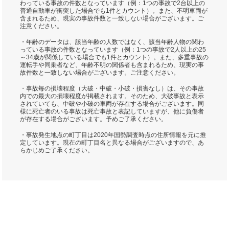
わっている事故の件数となっています（例：1つの事故で2台以上の
普通自動車が衝突した場合でも1件とカウント）。また、不明車両が
含まれるため、現実の事故件数と一致しない場合がございます。ご
注意ください。
・年齢のデータは、該当年齢の人数ではなく、該当年齢人物の関わ
っている事故の件数となっています（例：1つの事故で2人以上の25
～34歳が関係している場合でも1件とカウント）。また、多重事故の
運転手や同乗者など、年齢不明の関係者も含まれるため、現実の事
故件数と一致しない場合がございます。ご注意ください。
・事故毎の損壊程度（大破・中破・小破・損害なし）は、その事故
内での最大の損壊程度が掲載されます。そのため、大破事故と表示
されていても、中破や小破の車両が存在する場合がございます。同
様に死亡者のいる事故は死亡事故と表記していますが、他に負傷者
が存在する場合がございます。予めご了承ください。
・事故発生地点の町丁目は2020年国勢調査時点の住所情報を元に推
定しています。現在の町丁目名と異なる場合がございますので、あ
らかじめご了承ください。