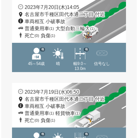
2023年7月20日(木)14:05
名古屋市千種区田代本通二丁目 付近
車両相互 小破事故
普通乗用車
大型自動二輪大
(1)
(1)
死亡
負傷
(0)
(1)
他
他
45～54歳
晴
幅9.0～
信号なし
13.0m
2023年7月19日(水)06:50
名古屋市千種区田代本通二丁目 付近
車両相互 小破事故
普通乗用車
軽貨物車
(1)
(1)
死亡
負傷
(0)
(1)
他
他