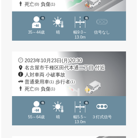
死亡
負傷
(0)
(1)
他
他
35～44歳
晴
幅9.0～
信号なし
13.0m
2023年10月23日(月)20:30
名古屋市千種区田代本通二丁目 付近
人対車両 小破事故
普通乗用車
歩行者
(1)
(1)
死亡
負傷
(0)
(1)
他
他
55～64歳
晴
幅5.5～
３灯式信号
13.0m