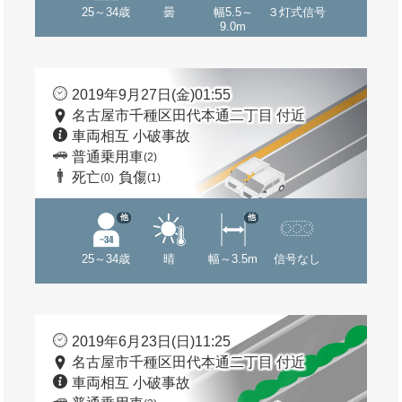
25～34歳
曇
幅5.5～
３灯式信号
9.0m
2019年9月27日(金)01:55
名古屋市千種区田代本通二丁目 付近
車両相互 小破事故
普通乗用車
(2)
死亡
負傷
(0)
(1)
他
他
25～34歳
晴
幅～3.5m
信号なし
2019年6月23日(日)11:25
名古屋市千種区田代本通二丁目 付近
車両相互 小破事故