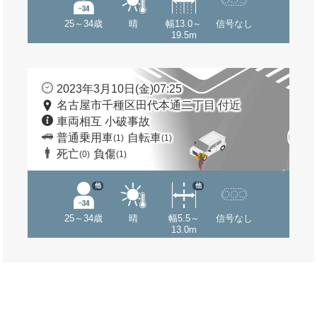
25～34歳
晴
幅13.0～
信号なし
19.5m
2023年3月10日(金)07:25
名古屋市千種区田代本通二丁目 付近
車両相互 小破事故
普通乗用車
自転車
(1)
(1)
死亡
負傷
(0)
(1)
他
他
25～34歳
晴
幅5.5～
信号なし
13.0m