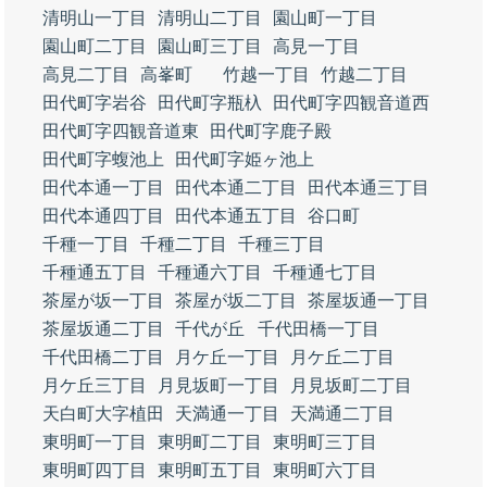
清明山一丁目
清明山二丁目
園山町一丁目
園山町二丁目
園山町三丁目
高見一丁目
高見二丁目
高峯町
竹越一丁目
竹越二丁目
田代町字岩谷
田代町字瓶杁
田代町字四観音道西
田代町字四観音道東
田代町字鹿子殿
田代町字蝮池上
田代町字姫ヶ池上
田代本通一丁目
田代本通二丁目
田代本通三丁目
田代本通四丁目
田代本通五丁目
谷口町
千種一丁目
千種二丁目
千種三丁目
千種通五丁目
千種通六丁目
千種通七丁目
茶屋が坂一丁目
茶屋が坂二丁目
茶屋坂通一丁目
茶屋坂通二丁目
千代が丘
千代田橋一丁目
千代田橋二丁目
月ケ丘一丁目
月ケ丘二丁目
月ケ丘三丁目
月見坂町一丁目
月見坂町二丁目
天白町大字植田
天満通一丁目
天満通二丁目
東明町一丁目
東明町二丁目
東明町三丁目
東明町四丁目
東明町五丁目
東明町六丁目