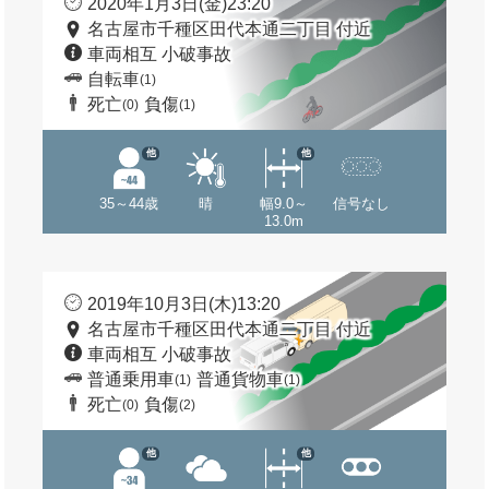
2020年1月3日(金)23:20
名古屋市千種区田代本通二丁目 付近
車両相互 小破事故
自転車
(1)
死亡
負傷
(0)
(1)
他
他
35～44歳
晴
幅9.0～
信号なし
13.0m
2019年10月3日(木)13:20
名古屋市千種区田代本通二丁目 付近
車両相互 小破事故
普通乗用車
普通貨物車
(1)
(1)
死亡
負傷
(0)
(2)
他
他