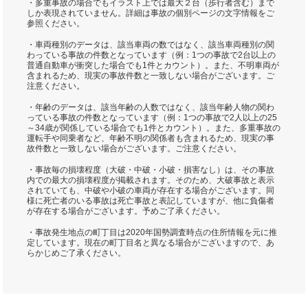
・多重事故の場合でもイラスト上では最大２台（歩行者含む）まで
しか表現されていません。詳細は事故の個別ページの文字情報をご
参照ください。
・車両種別のデータは、該当車両の数ではなく、該当車両種別の関
わっている事故の件数となっています（例：1つの事故で2台以上の
普通自動車が衝突した場合でも1件とカウント）。また、不明車両が
含まれるため、現実の事故件数と一致しない場合がございます。ご
注意ください。
・年齢のデータは、該当年齢の人数ではなく、該当年齢人物の関わ
っている事故の件数となっています（例：1つの事故で2人以上の25
～34歳が関係している場合でも1件とカウント）。また、多重事故の
運転手や同乗者など、年齢不明の関係者も含まれるため、現実の事
故件数と一致しない場合がございます。ご注意ください。
・事故毎の損壊程度（大破・中破・小破・損害なし）は、その事故
内での最大の損壊程度が掲載されます。そのため、大破事故と表示
されていても、中破や小破の車両が存在する場合がございます。同
様に死亡者のいる事故は死亡事故と表記していますが、他に負傷者
が存在する場合がございます。予めご了承ください。
・事故発生地点の町丁目は2020年国勢調査時点の住所情報を元に推
定しています。現在の町丁目名と異なる場合がございますので、あ
らかじめご了承ください。