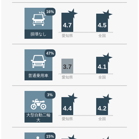
16%
4.7
4.5
損壊なし
愛知県
全国
47%
3.7
4.1
普通乗用車
愛知県
全国
3%
4.4
4.2
大型自動二輪
愛知県
全国
大
15%