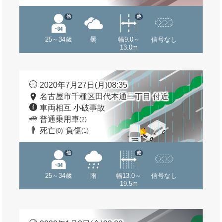
他
他
25～34歳
曇
幅9.0～
信号なし
13.0m
2020年7月27日(月)08:35
名古屋市千種区田代本通二丁目 付近
車両相互 小破事故
普通乗用車
(2)
死亡
負傷
(0)
(1)
他
他
25～34歳
雨
幅13.0～
信号なし
19.5m