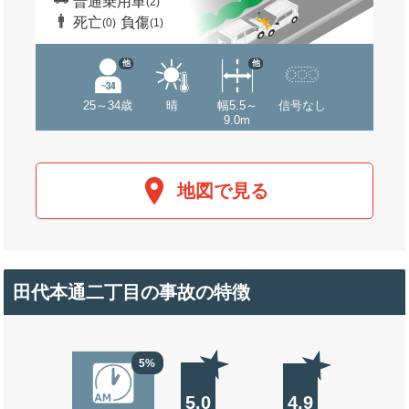
普通乗用車
(2)
死亡
負傷
(0)
(1)
他
他
25～34歳
晴
幅5.5～
信号なし
9.0m
地図で見る
田代本通二丁目の事故の特徴
5%
5.0
4.9