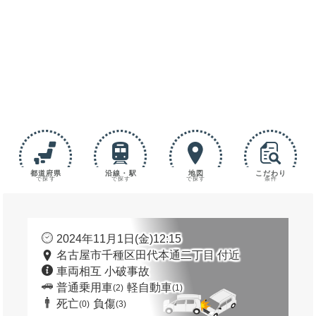
都道府県
沿線・駅
地図
こだわり
で探す
で探す
で探す
条件
2024年11月1日(金)12:15
名古屋市千種区田代本通二丁目 付近
車両相互 小破事故
普通乗用車
軽自動車
(2)
(1)
死亡
負傷
(0)
(3)