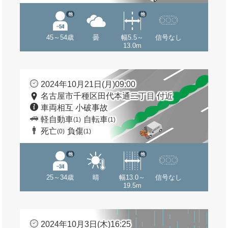
他
他
45～54歳
曇
幅5.5～
信号なし
13.0m
2024年10月21日(月)09:00
名古屋市千種区田代本通二丁目 付近
車両相互 小破事故
軽自動車
自転車
(1)
(1)
死亡
負傷
(0)
(1)
他
他
25～34歳
晴
幅13.0～
信号なし
19.5m
2024年10月3日(木)16:25