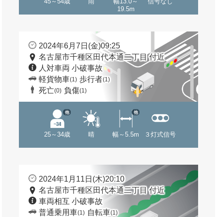
45～54歳
雨
幅13.0～
信号なし
19.5m
2024年6月7日(金)09:25
名古屋市千種区田代本通二丁目 付近
人対車両 小破事故
軽貨物車
歩行者
(1)
(1)
死亡
負傷
(0)
(1)
他
他
25～34歳
晴
幅～5.5m
３灯式信号
2024年1月11日(木)20:10
名古屋市千種区田代本通二丁目 付近
車両相互 小破事故
普通乗用車
自転車
(1)
(1)