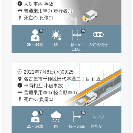
人対車両 事故
普通乗用車
歩行者
(1)
(1)
死亡
負傷
(0)
(1)
他
他
35～44歳
晴
幅5.5～
３灯式信号
13.0m
2021年7月8日(木)09:25
名古屋市千種区田代本通二丁目 付近
車両相互 小破事故
普通乗用車
軽自動車
(1)
(1)
死亡
負傷
(0)
(1)
他
他
25～34歳
雨
幅～3.5m
信号なし