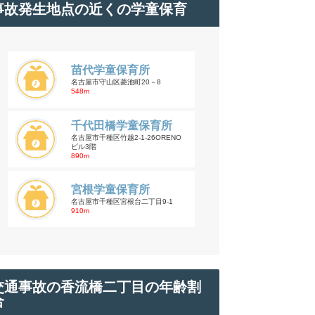
事故発生地点の近くの学童保育
苗代学童保育所
名古屋市守山区菱池町20－8
548m
千代田橋学童保育所
名古屋市千種区竹越2-1-26ORENO
ビル3階
890m
宮根学童保育所
名古屋市千種区宮根台二丁目9-1
910m
交通事故の香流橋二丁目の年齢割
合