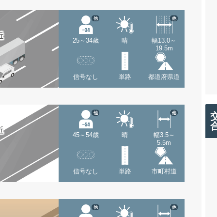
他
他
近
25～34歳
晴
幅13.0～
19.5m
信号なし
単路
都道府県道
他
他
近
45～54歳
晴
幅3.5～
5.5m
信号なし
単路
市町村道
他
他