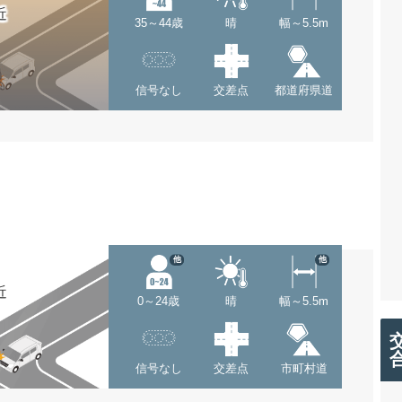
近
35～44歳
晴
幅～5.5m
信号なし
交差点
都道府県道
他
他
近
0～24歳
晴
幅～5.5m
信号なし
交差点
市町村道