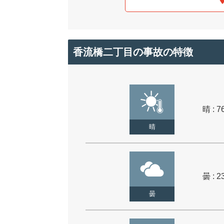
香流橋二丁目の事故の特徴
晴 : 7
晴
曇 : 2
曇