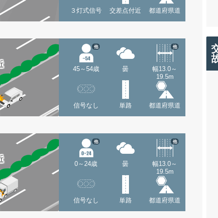
３灯式信号
交差点付近
都道府県道
他
他
近
45～54歳
曇
幅13.0～
19.5m
信号なし
単路
都道府県道
他
他
近
0～24歳
曇
幅13.0～
19.5m
信号なし
単路
都道府県道