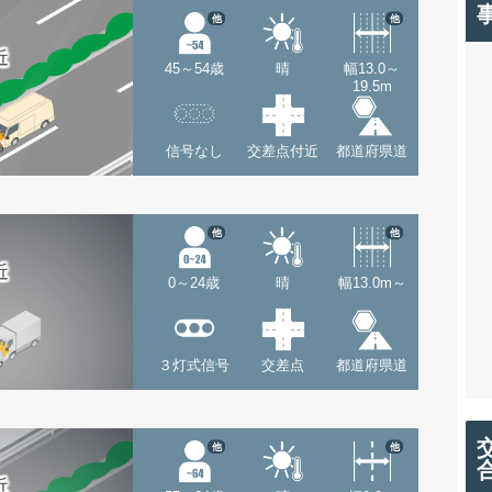
他
他
近
45～54歳
晴
幅13.0～
19.5m
信号なし
交差点付近
都道府県道
他
他
近
0～24歳
晴
幅13.0m～
３灯式信号
交差点
都道府県道
他
他
近