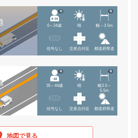
他
他
近
0～24歳
晴
幅～3.5m
信号なし
交差点付近
都道府県道
他
他
近
35～44歳
晴
幅3.5～
5.5m
信号なし
交差点付近
都道府県道
地図で見る