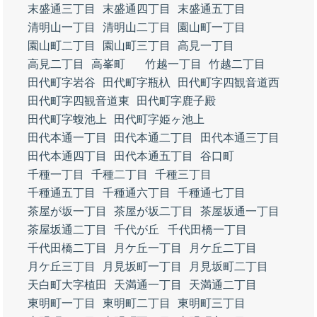
末盛通三丁目
末盛通四丁目
末盛通五丁目
清明山一丁目
清明山二丁目
園山町一丁目
園山町二丁目
園山町三丁目
高見一丁目
高見二丁目
高峯町
竹越一丁目
竹越二丁目
田代町字岩谷
田代町字瓶杁
田代町字四観音道西
田代町字四観音道東
田代町字鹿子殿
田代町字蝮池上
田代町字姫ヶ池上
田代本通一丁目
田代本通二丁目
田代本通三丁目
田代本通四丁目
田代本通五丁目
谷口町
千種一丁目
千種二丁目
千種三丁目
千種通五丁目
千種通六丁目
千種通七丁目
茶屋が坂一丁目
茶屋が坂二丁目
茶屋坂通一丁目
茶屋坂通二丁目
千代が丘
千代田橋一丁目
千代田橋二丁目
月ケ丘一丁目
月ケ丘二丁目
月ケ丘三丁目
月見坂町一丁目
月見坂町二丁目
天白町大字植田
天満通一丁目
天満通二丁目
東明町一丁目
東明町二丁目
東明町三丁目