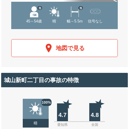
他
他
45～54歳
晴
幅～5.5m
信号なし
地図で見る
城山新町二丁目の事故の特徴
100%
4.7
4.8
晴
愛知県
全国