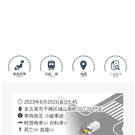
都道府県
沿線・駅
地図
こだわり
で探す
で探す
で探す
条件
2023年8月25日(金)15:45
名古屋市千種区城山新町二丁目 付近
車両相互 小破事故
軽貨物車
自転車
(1)
(1)
死亡
負傷
(0)
(1)