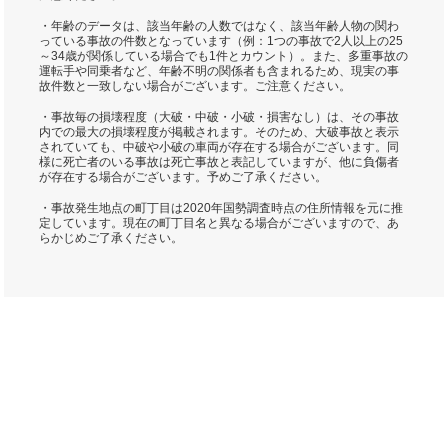
・年齢のデータは、該当年齢の人数ではなく、該当年齢人物の関わ
っている事故の件数となっています（例：1つの事故で2人以上の25
～34歳が関係している場合でも1件とカウント）。また、多重事故の
運転手や同乗者など、年齢不明の関係者も含まれるため、現実の事
故件数と一致しない場合がございます。ご注意ください。
・事故毎の損壊程度（大破・中破・小破・損害なし）は、その事故
内での最大の損壊程度が掲載されます。そのため、大破事故と表示
されていても、中破や小破の車両が存在する場合がございます。同
様に死亡者のいる事故は死亡事故と表記していますが、他に負傷者
が存在する場合がございます。予めご了承ください。
・事故発生地点の町丁目は2020年国勢調査時点の住所情報を元に推
定しています。現在の町丁目名と異なる場合がございますので、あ
らかじめご了承ください。