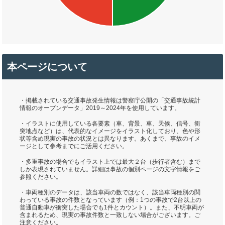
本ページについて
・掲載されている交通事故発生情報は警察庁公開の「交通事故統計
情報のオープンデータ」2019～2024年を使用しています。
・イラストに使用している各要素（車、背景、車、天候、信号、衝
突地点など）は、代表的なイメージをイラスト化しており、色や形
状等含め現実の事故の状況とは異なります。あくまで、事故のイメ
ージとして参考までにご活用ください。
・多重事故の場合でもイラスト上では最大２台（歩行者含む）まで
しか表現されていません。詳細は事故の個別ページの文字情報をご
参照ください。
・車両種別のデータは、該当車両の数ではなく、該当車両種別の関
わっている事故の件数となっています（例：1つの事故で2台以上の
普通自動車が衝突した場合でも1件とカウント）。また、不明車両が
含まれるため、現実の事故件数と一致しない場合がございます。ご
注意ください。